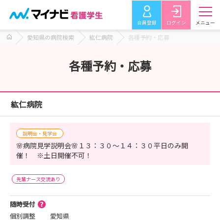
会員登録
ログイン
メニュー
愛知県の病院検索
紘仁病院
各種予約・応募
各種予約・応募
紘仁病院
説明会・見学会
🌸病院見学説明会🌸１３：３０～１４：３０平日のみ開
催！ ※土日開催不可！
先輩ナース交流あり
随時受付
個別調整
愛知県