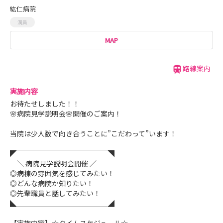
紘仁病院
満員
MAP
路線案内
実施内容
お待たせしました！！
🌸病院見学説明会🌸開催のご案内！
当院は少人数で向き合うことに”こだわって”います！
◤￣￣￣￣￣￣￣￣￣￣￣￣￣◥
＼ 病院見学説明会開催 ／
◎病棟の雰囲気を感じてみたい！
◎どんな病院か知りたい！
◎先輩職員と話してみたい！
◣＿＿＿＿＿＿＿＿＿＿＿＿＿◢