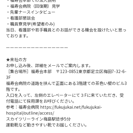
・福寿会本部での法人説明
・福寿会病院（回復期）見学
・先輩ナースインタビュー
・看護部懇談会
・職員寮見学(希望者のみ)
当日、看護部や若手職員とのお話ができる機会を設けたいと思っ
ております。
ーーーーーーーーーーーーーーー
★来社の方
お申し込み後、詳細をメールでご案内します。
［集合場所］福寿会本部 〒123-0851東京都足立区梅田7-32-6-
3F
福寿会病院の道路を挟んで正面にある3階建ての茶色い壁のビル3
階です。
入口を入って、左側のエレベーターにて３Fに来ていただき、受
付電話にて採用課をお呼びください。
参考：福寿会病院 https://fukujukai.net/fukujukai-
hospital/outline/access/
スカイツリーライン梅島駅徒歩5分
運動靴など動きやすい靴でお越しください。