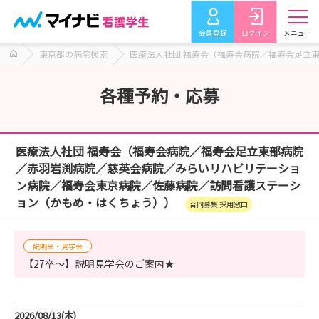
会員登録
ログイン
メニュー
東京都の病院検索
医療法人社団 福寿会（福寿会病院／福寿会足立
各種予約・応募
医療法人社団 福寿会（福寿会病院／福寿会足立東部病院
／赤羽岩渕病院／慈英会病院／みらいリハビリテーショ
ン病院／福寿会東京病院／佐藤病院／訪問看護ステーシ
ョン（かもめ・はくちょう））
合同募集 採用窓口
説明会・見学会
【27卒～】説明見学会のご案内★
2026/08/13(木)