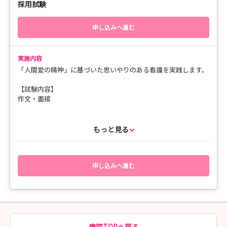
採用試験
申し込みへ進む
実施内容
「人間愛の精神」に基づいた思いやりのある看護を実践します。
【試験内容】
作文・面接
【必要書類】
1．履歴書（写真添付）添付データをダウンロードしてご利用下
もっと見る
さい。
※様式は不問ですので、市販のものでも構いません。
2．卒業見込証明書（卒業証明書）
3．成績証明書
申し込みへ進む
下記のＵＲＬのＷＥＢ履歴書からも応募可能です。
https://nurse.mynavi.jp/student/resume/detail/8207a8c04fdb0
b2c0ab1f503caa89eba
マイナビのWEB提出の場合、卒業見込証明書（卒業証明書）と、
病院TOPへ戻る