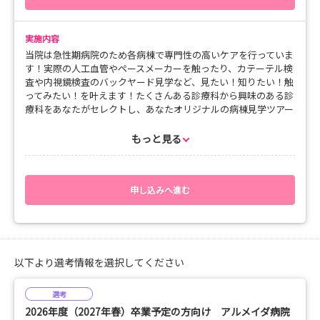
実施内容
当院は急性期病院のため各病棟で専門性の高いケアを行っていま
す！実際の人工血管やペースメーカーを触ったり、カテーテル検
査や内視鏡検査のバックヤード見学など、見たい！知りたい！触
ってみたい！を叶えます！たくさんある診療科から興味のある診
療科をあなたがセレクトし、あなたオリジナルの病棟見学ツアー
を叶えます！働き始めたときをイメージしやすいように特別に勤
務表ものぞいてみましょう！また広くてきれいな寮の見学もでき
もっと見る
ます！当院でしか叶えることができない貴重な見学会です！先着
4名様限定のため、お早めにお申し込み下さい！
申し込みへ進む
以下より選考情報を選択してください
選考
2026年度（2027年春）卒業予定の方向け アルメイダ病院