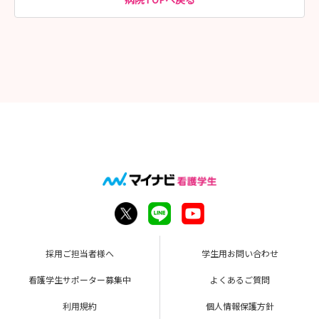
成績証明書は当日にご持参ください。
【書類受付・締切日】
各試験日1週間前
応募書類送付先
〒870-1195
大分市大字宮崎1509-2
大分市医師会立アルメイダ病院
人事課宛
採用ご担当者様へ
学生用お問い合わせ
看護学生サポーター募集中
よくあるご質問
利用規約
個人情報保護方針