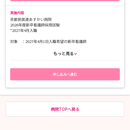
実施内容
京都民医連あすかい病院
2026年度新卒看護師採用試験
*2027年4月入職
対象 ：2027年4月1日入職希望の新卒看護師
試験内容：書類選考、面接
もっと見る
◎試験概要
・試験内容：面接
・提出書類：自筆履歴書、成績証明書、卒業見込み証書、健
申し込みへ進む
康診断書
※書類の提出方法についてはお申込み後にメールにてご
案内いたします。
・申込方法：「マイナビ看護学生」よりお申込み下さい。
病院TOPへ戻る