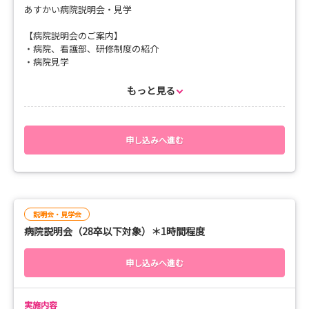
あすかい病院説明会・見学
11：30 座談会・振り返り
12：00 終了
【病院説明会のご案内】
・病院、看護部、研修制度の紹介
【持ち物】
・病院見学
・筆記用具
・就職試験の案内
・実習用ユニフォーム
・募集要項の紹介 等をさせていただきます。
もっと見る
・実習用シューズ
所用時間は1時間程度です。
ご希望の病棟を2つお選びいただけます♪
※随時開催でも受付中です。随時の個別調整受付画面から予約く
申し込みへ進む
病院の雰囲気をリアルに体感できるチャンスです。
ださい。詳細については個別にご連絡いたします。
みなさんのご参加、お待ちしてます！
詳細については、お申込み後に担当者よりご案内をいたします。
◎ご希望の方には奨学金のご説明も実施しています。
【持ち物】
説明会・見学会
・筆記用具
病院説明会（28卒以下対象）＊1時間程度
※軽装：カジュアルな服装で問題ありません。
申し込みへ進む
実施内容