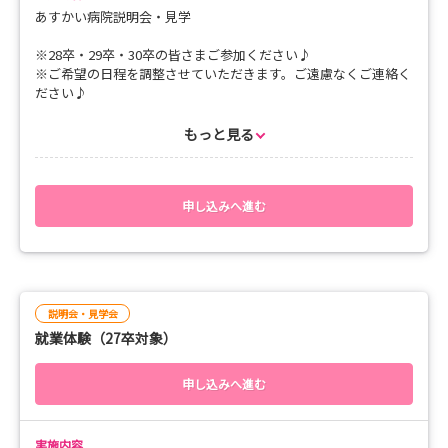
あすかい病院説明会・見学
※28卒・29卒・30卒の皆さまご参加ください♪
※ご希望の日程を調整させていただきます。ご遠慮なくご連絡く
ださい♪
【病院説明会 内容】
もっと見る
・病院、看護部、研修制度の紹介
・病院見学
・就職試験の案内
・募集要項の紹介 等をさせていただきます。
申し込みへ進む
所用時間は1時間程度です。
※随時開催でも受付中です。随時の個別調整受付画面からご予約
ください。詳細についても個別にご連絡いたします。
説明会・見学会
就業体験（27卒対象）
◎ご希望の方には奨学金のご説明も実施しています。
【持ち物】
申し込みへ進む
・筆記用具
※軽装で問題ありません
実施内容