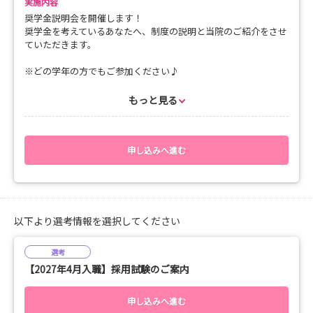
実施内容
・筆記用具
奨学金説明会を開催します！
・実習用ユニフォーム
奨学金を考えているあなたへ、制度の説明と当院のご紹介をさせ
・実習用シューズ
ていただきます。
ご希望の病棟をお選びいただけます♪
※どの学年の方でもご参加ください♪
すべての病棟が体験できる、一日体験も実施しています♪
※ご希望の日程を調整させていただきます。ご遠慮なくご連絡く
ださい♪
もっと見る
病院の雰囲気をリアルに体感できるチャンスです。
みなさんのご参加、お待ちしてます！
＊所要時間は1時間程度です
当院の奨学金は、年度途中の応募や2年生、3年生からの応募も可
申し込みへ進む
能です〇
少しでも興味のある方はどうぞお気軽にご参加ください！
～奨学金について～
・貸与額：50万円～200万円 ※4年課程に限り卒業年度に50万
以下より選考情報を選択してください
円の増額申請可
・当病院へ就職後、就労期間に応じての返済免除規定あり
選考
1年以上の勤務で50万円の免除
【2027年4月入職】採用試験のご案内
2年以上の勤務で100万円の免除
3年以上の勤務で150万円の免除
4年以上の勤務で200万円の免除
申し込みへ進む