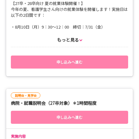
【27卒・28卒向け 夏の就業体験開催！】
今年の夏、看護学生さん向けの就業体験を開催します！実施日は
以下の2日間です：
・8月10日（月）9：30～12：00 締切：7/31（金）
・8月17日（月）9：30～12：00 締切：8/7（金）
※8月17日（月）の回は定員に達したため募集を締め切りまし
もっと見る
た。その他の日程でご希望の方は【個別調整】からでもご応募可
能です。
＊対象：27・28年卒の看護学生
申し込みへ進む
＼内容はこちら／
病棟業務のシャドウイング…病棟で勤務する看護師に付いて、普
段の看護を体験します！
説明会・見学会
先輩看護師との交流も！
病院・就職説明会（27卒対象）＊1時間程度
（体験例）
09：00 集合・着替え・オリエンテーション
申し込みへ進む
09：30 A病棟体験（地域包括ケア病棟、回復期リハビリ病
棟、緩和ケア病棟から一つお選びいただけます）
10：30 B病棟体験（地域包括ケア病棟、回復期リハビリ病
実施内容
棟、緩和ケア病棟から一つお選びいただけます）