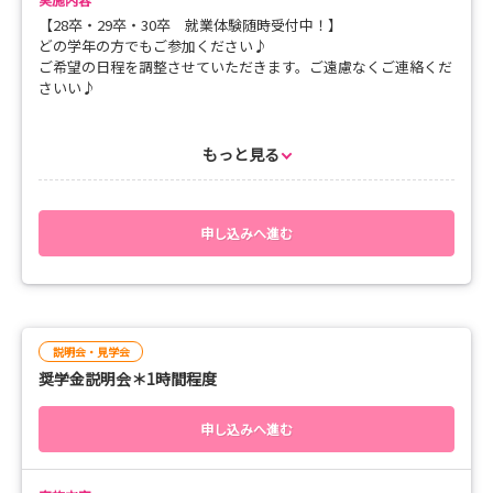
【28卒・29卒・30卒 就業体験随時受付中！】
ご希望の病棟をお選びいただけます♪
どの学年の方でもご参加ください♪
すべての病棟が体験できる一日体験も実施しています♪
ご希望の日程を調整させていただきます。ご遠慮なくご連絡くだ
さいい♪
病院の雰囲気をリアルに体感できるチャンスです。
みなさんのご参加、お待ちしてます！
＼内容はこちら／
もっと見る
病棟業務のシャドウイング…病棟で勤務する看護師に付いて、普
段の看護を体験します！
先輩看護師との交流も✨
申し込みへ進む
（半日体験例）
08：45 集合・着替え
09：00 A病棟体験（急性期・一般病棟、地域包括ケア病棟、
回復期リハビリ病棟、緩和ケア病棟から一つお選びいただけま
す）
説明会・見学会
10：30 B病棟体験（急性期・一般病棟、地域包括ケア病棟、
奨学金説明会＊1時間程度
回復期リハビリ病棟、緩和ケア病棟から一つお選びいただけま
す）
12：00 座談会・振り返り
申し込みへ進む
12：30 終了
【持ち物】