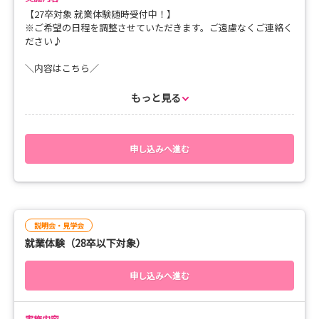
【27卒対象 就業体験随時受付中！】
※ご希望の日程を調整させていただきます。ご遠慮なくご連絡く
ださい♪
＼内容はこちら／
病棟業務のシャドウイング…病棟で勤務する看護師に付いて、普
もっと見る
段の看護を体験します！
先輩看護師との交流も✨
（半日体験例）
申し込みへ進む
09：00 集合・着替え
09：30 A病棟体験（急性期一般病棟、地域包括ケア病棟、回
復期リハビリ病棟、緩和ケア病棟から一つお選びいただけます）
10：30 B病棟体験（急性期一般病棟、地域包括ケア病棟、回
復期リハビリ病棟、緩和ケア病棟から一つお選びいただけます）
説明会・見学会
11：30 座談会・振り返り
就業体験（28卒以下対象）
12：00 終了
【持ち物】
申し込みへ進む
・筆記用具
・実習用ユニフォーム
・実習用シューズ
実施内容