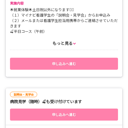
先輩看護師との交流会
実施内容
🌟3年目から5年目の先輩看護師が参加します
🌟就業体験🌟土日祝以外になります🙇‍♀️
なかなか聞きにくいと思う事でもぶっちゃけて聞いてください
（１）マイナビ看護学生の「説明会・見学会」からお申込み
ね
（２）メールまたは看護学生担当用携帯からご連絡させていただ
きます
📍申込締切📍
🍒半日コース（午前）
◆８月希望の方 締切日 7/21（火）
8：30 病棟朝礼に参加👉シャドーイングにて病棟看護体験👉
◆９月希望の方 締切日 8/18（火）
12：10 病棟体験終了👉感想交流👉終了
もっと見る
お一人参加でもＯＫ グループ（お友達）参加でもＯＫです、
既卒看護師さんもお待ちしています
🍒1日コース
8：30 病棟朝礼に参加👉シャドーイングにて病棟看護体験👉
申し込みへ進む
12：30～13:30休憩
👉13:30～16：00体験病棟にてシャドーイングにて看護体験👉
16：00～16：15感想交流👉終了
一人参加でもＯＫ グループ参加でもＯＫです
説明会・見学会
病院見学（随時）🍒も受け付けています
申し込みへ進む