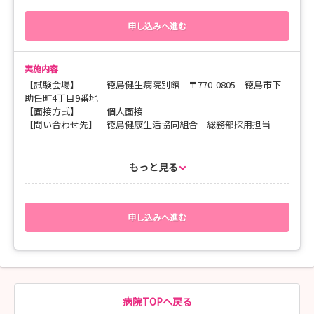
🍀 働く環境・福利厚生｜お休み、職場の雰囲気
申し込みへ進む
💬 Q&A｜「夜勤はいつから？」「同期の仲は？」気になること
を何でも聞いてください！
実施内容
直前のご予約も大歓迎です。「まずは話だけ聞いてみたい」とい
【試験会場】 徳島健生病院別館 〒770-0805 徳島市下
う気軽な気持ちでご参加ください。
助任町4丁目9番地
みなさんのご応募を、スタッフ一同心よりお待ちしております！
【面接方式】 個人面接
【問い合わせ先】 徳島健康生活協同組合 総務部採用担当
【連絡先】
分からない事があれば看護学生担当用の直通電話（携帯）までご
【応募方法・応募後の流れ】
連絡ください
（１）マイナビ看護学生の「選考」より申込お願いします
もっと見る
080-83632-6788
（２）応募いただいた学生さんは、下記書類の提出をお願いしま
す
＊提出書類＊
・履歴書・・指定様式あり👉徳島健康生活協同組合のホームペ
申し込みへ進む
ージから採用情報の「看護職」をクリック→履歴書をクリックし
てください
・成績証明書
・卒業見込み証明書
📍封筒の表には「応募書類在中」と朱書きし、書留等各日な方
法で郵送お願いします
病院TOPへ戻る
・