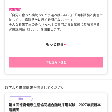
実施内容
「自分に合った病院ってどう選べばいい？」「国家試験と実習で
忙しくて、病院見学に行く時間がない……」
そんな看護学生のみなさんへ！ご自宅からお気軽に参加できる
WEB説明会（Zoom）を開催します。
徳島健康生活協同組合の組合看護部は、「1年目で放り出さな
い、3年間じっくり育てる研修体制」と「チームで支え、精神的
もっと見る
に支えるプリセプター制度」が自慢。看護師としての第一歩を、
安心して踏み出せる環境を整えています。
＼ WEB説明会でわかること ／
申し込みへ進む
💙 組合看護部の理念｜私たちが患者さん、そしてスタッフを大
切にする思い
🔰 安心の教育制度｜3年間の初期研修と、入職から配属までのリ
以下より選考情報を選択してください
アルなスケジュール
選考
🚀 キャリアアップ支援｜認定看護師や資格取得を病院が全力バ
第４回徳島健康生活協同組合随時採用試験 2027年度新卒
ックアップ！
看護師