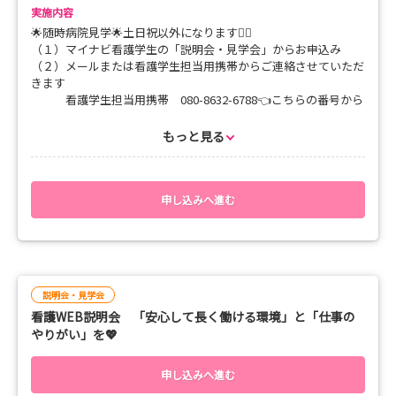
実施内容
🌟随時病院見学🌟土日祝以外になります🙇‍♀️
（１）マイナビ看護学生の「説明会・見学会」からお申込み
（２）メールまたは看護学生担当用携帯からご連絡させていただ
きます
看護学生担当用携帯 080-8632-6788👈こちらの番号から
連絡
📍興味のある病棟や部署に関しては、念入りに説明させていただ
もっと見る
きます。
お一人参加でもＯＫ グループ（お友達）参加でもＯＫで
す、
申し込みへ進む
説明会・見学会
看護WEB説明会 「安心して長く働ける環境」と「仕事の
やりがい」を💖
申し込みへ進む