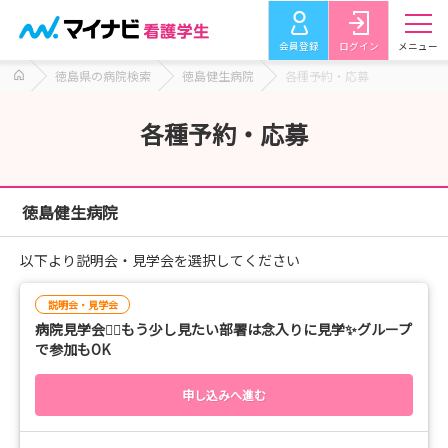
会員登録
ログイン
メニュー
徳島県の病院検索
徳島健生病院
各種予約・応募
各種予約・応募
徳島健生病院
以下より説明会・見学会を選択してください
説明会・見学会
病院見学会💁‍♀️もう少し見たい部署は念入りに見学✨グループ
で参加もOK
申し込みへ進む