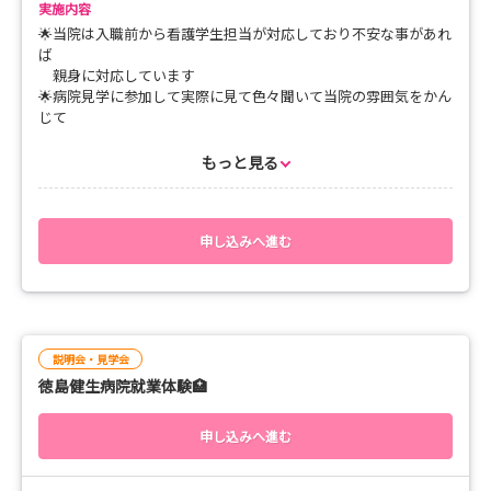
実施内容
🌟当院は入職前から看護学生担当が対応しており不安な事があれ
ば
親身に対応しています
🌟病院見学に参加して実際に見て色々聞いて当院の雰囲気をかん
じて
ください
🌟院内見学はもちろんですが、ここの病棟や部署はもう少しみた
もっと見る
いとい
うと所があれば教えてくださいね
・・・タイムスケジュール・・・
申し込みへ進む
9:30～10：00
概要説明 （教育制度・キャリアアップ支援・福利厚生など）
10：00～11：00
院内見学🏥
🌟院内見学で病棟の雰囲気を知ってね！
説明会・見学会
外来👉OP中材👉3階病棟（急性期病棟）👉4階病棟（地域包括
徳島健生病院就業体験🏥
ケア病棟）👉5階病棟（回復期リハビリ病棟）👉別館4階病棟
（療養病棟）
11：00～11：30
申し込みへ進む
看護技術体験
11：30～12：00