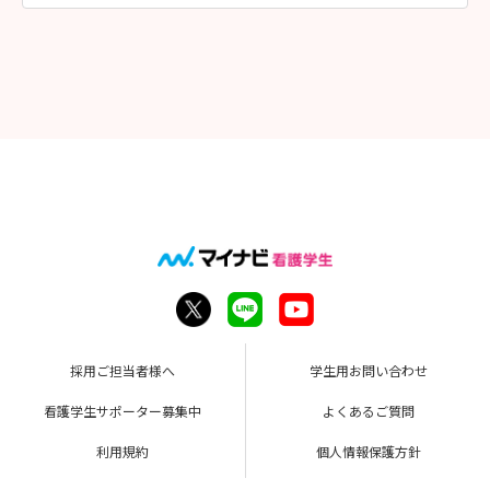
【選考の詳細】
・今年度より作文は事前提出となっています。
選考は事前の作文と当日実施する個人面接により行っていま
す。
・過去の作文は「患者さんに寄り添うとは」について考えていた
だきました。
作文のテーマは提出書類が届いた後に、面接詳細と作文テーマ
と作文用紙を郵送にてお送りいたします。
・面接では「志望した理由」「実習で思い出に残っている事」
「休日の過ごし方」
「チーム医療とは、どういう事だと思いますか」などを伺いま
した。
組合看護部長と在宅事業部長と総務部長の3名で面接を行いま
すが、和やかな雰囲気で行いますので落ち着いて、いつも通りの
みなさんを
表現してくださいね
採用ご担当者様へ
学生用お問い合わせ
※就職のため県外から転居する場合、引っ越し費用の補助あり
（条件あります。詳細は徳島健康生活協同組合のHPを確認して
看護学生サポーター募集中
よくあるご質問
ください）
利用規約
個人情報保護方針