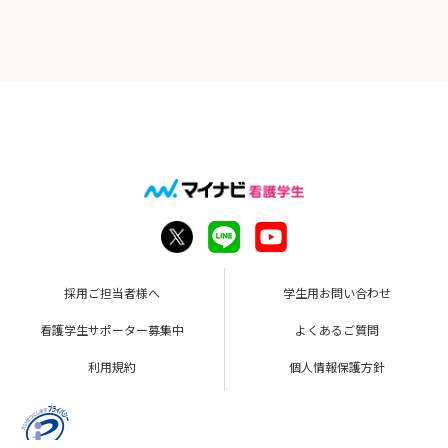
🎈応募期間
【第１回】 令和８年３月２日(月)～４月９日(木)（必着）
【第２回】 令和８年４月１０日(金)～５月１４日(木)（必
着）
【第３回】 令和８年５月１５日(金)～６月２５日(木)（必着）
【第４回】 令和８年６月２６日(金)～８月６日(木)（必着）
🎈提出書類・提出方法
▼受験申込書
▼自己紹介カード
▼成績証明書（令和８年度末卒業予定の方）
山口県立病院機構 本部事務局あてに郵送また持参にてご提
出ください。
(747-8511 山口県防府市大崎10077番地)
採用ご担当者様へ
学生用お問い合わせ
🎈試験内容
看護学生サポーター募集中
よくあるご質問
▼論文試験（自宅受験▶提出 受験申し込み後に論文課題と
用紙を送付します）
利用規約
個人情報保護方針
▼WEB面接（自宅受験 受験申し込み後に操作方法等を送付
します）
▼適性検査（自宅受検 受験申し込み後に適性検査のリンク
をメールにて送付します）