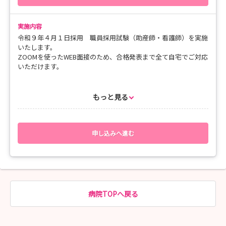
【第3回】 ８月１０日（月）13:30～14:30
【第4回】 ８月１２日（水）13:30～14:30
【第5回】 ８月１７日（月）13:30～14:30
実施内容
【第6回】 ８月２０日（木）13:30～14:30
令和９年４月１日採用 職員採用試験（助産師・看護師）を実施
いたします。
ZOOMを使ったWEB面接のため、合格発表まで全て自宅でご対応
《定員》
いただけます。
各回１０名程度
📌マイナビからのお申込みは各回7名
🎈募集人数
📌参加したい日が満席の時は、マイナビ上でメッセージをお願
看護師 ６０名
もっと見る
いします✉
助産師 ５名
📌8月7日(金)のみ、定員は5名です
🎈試験日（WEB面接）
【第１回】 令和８年４月２５日（土）
申し込みへ進む
《集合場所・時間》
【第２回】 令和８年５月３０日（土）
13時30分に山口県立総合医療センター入口内（タリーズコーヒ
【第３回】 令和８年７月１１日（土）
ーが目印です☕）
【第４回】 令和８年８月２２日（土）
猛暑のため、自動ドアを入られて空調の効いた室内でお待ちく
ださい。
🎈合格発表日
【第１回】 令和８年５月８日(金)
病院TOPへ戻る
【第２回】 令和８年６月９日(火)
皆さんのご参加をお待ちしています✨✨
【第３回】 令和８年７月２１日(火)
【第４回】 令和８年９月１日(火)