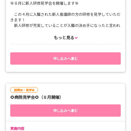
🎯８月に新人研修見学会を開催します🎯
この４月に入職された新人看護師の方の研修を見学していただ
きます！
新人研修が充実していることが入職の決め手になったと言われ
ることも多いです👀
そんな当院自慢の新人研修をぜひ見学しに来てください！
もっと見る
《実施内容》 実施の順番は未定です
🍀新人研修見学
🍀院内見学
申し込みへ進む
🍀病院概要・新人教育・福利厚生等の説明
🍀質疑応答（当院に関係ないことでもOKです🙆せっかくの機
会なので就活の参考になれば幸いです）
《対象者》
説明会・見学会
✅当センターへの就職をお考え中の方
🌻病院見学会🌻（８月開催）
✅色々な就職先を検討したい方
✅当院を全く知らない方
申し込みへ進む
どなたでも気軽にご参加ください⭐
《日時》
実施内容
８月２５日（火）14:00～17:15