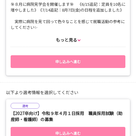
🎯８月に病院見学会を開催します🎯 《6/15追記：定員を10名に
増やしました》《7/14追記：8月7日(金)の日程を追加しました》
《定員》
２０名
実際に病院を見て回って色々なことを感じて就職活動の参考に
📌マイナビからのお申込みは各回１４名
してください✨
《集合場所・時間》
《実施内容》
もっと見る
14時00分に山口県立総合医療センター入口内（タリーズコーヒ
🍀院内見学（20分程度）
ーが目印です☕）
🍀病院概要・新人教育・福利厚生等の説明（質疑応答とあわせ
猛暑のため、自動ドアを入られて空調の効いた室内でお待ちく
て30分程度）
ださい。
🍀質疑応答（当院に関係ないことでもOKです🙆せっかくの機
申し込みへ進む
会なので就活の参考になれば幸いです）
《他の日程の病院見学会との違い》
■８月６日～20日に予定している病院見学会との違いについて
《対象者》
です。
✅当センターへの就職をお考え中の方
新人研修見学は今回のみとなります。
✅色々な就職先を検討したい方
以下より選考情報を選択してください
院内の見学につきましては、同じ内容となります。
✅当院を全く知らない方
選考
どなたでも気軽にご参加ください⭐
新人研修を見学できるのはこの機会だけです🚩
【2027卒向け】令和９年４月１日採用 職員採用試験（助
皆さんのご参加をお待ちしています✨✨
産師・看護師）の募集
《日時》
【第1回】 ８月 ６日（木）13:30～14:30
【第2回】 ８月 ７日（金）13:30～14:30
申し込みへ進む