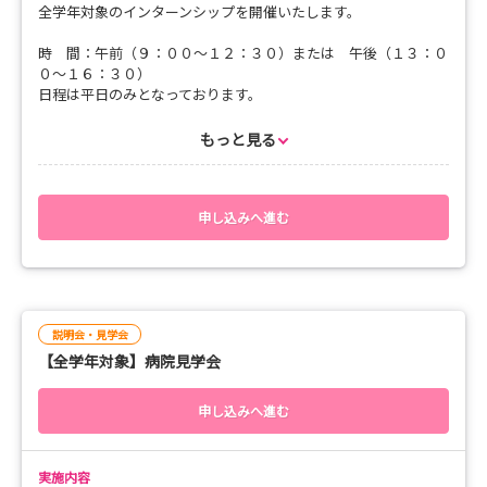
全学年対象のインターンシップを開催いたします。
時 間：午前（９：００～１２：３０）または 午後（１３：０
０～１６：３０）
日程は平日のみとなっております。
希望日を3日程度ご提示ください。
持ち物：実習着、上履き、筆記用具
もっと見る
内科系病棟2名、外科系病棟2名、回リハ病棟2名：計6名が定員
となります。
※定員に達し次第受付を終了させていただきます。
申し込みへ進む
説明会・見学会
【全学年対象】病院見学会
申し込みへ進む
実施内容