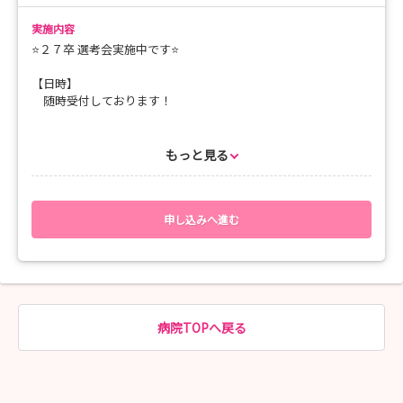
実施内容
⭐２７卒 選考会実施中です⭐
【日時】
随時受付しております！
【選考会内容】
面接のみ！
もっと見る
【選考会の流れ】
1.選考会申し込みを行う（マイナビ看護学生より）
申し込みへ進む
↓
2.当院にて面接試験実施
皆様からのご応募、お待ちしております🤗
病院TOPへ戻る
問合せ先：IMSグループ イムス明理会仙台総合病院 採用担当
TEL：022-268-3159 mail：imss.jinji@ims.gr.jp