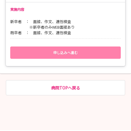
【問い合わせ先】
実施内容
総務課 川崎 浩子
TEL:093-330-5211（代表）
新卒者 ： 面接、作文、適性検査
Email：kawasaki.h@yahata.saiseikai.or.jp
※新卒者のみWEB面接あり
既卒者 ： 面接、作文、適性検査
申し込みへ進む
病院TOPへ戻る