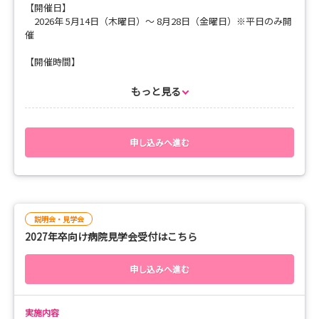
【開催日】
2026年 5月14日（木曜日）～ 8月28日（金曜日）※平日のみ開
催
【開催時間】
９時30分～15時
もっと見る
【開催場所】
済生会八幡総合病院（北九州市八幡西区大字則松275番地）
【目的】
申し込みへ進む
・インターシップを通して済生会八幡総合病院の施設環境を知
る
・看護師と共に行動することで看護を体験し、自分の働く職場
をイメージできる
説明会・見学会
2027年卒向け病院見学会受付はこちら
【プログラム】
9：30 集合（1階 総合案内前）
申し込みへ進む
9：30～10：00 病院オリエンテーション
10：00～10：30 施設案内
実施内容
病棟看護師とともに行動し、病棟の看護を