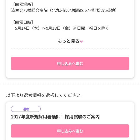
【開催場所】
体験！
済生会八幡総合病院（北九州市八幡西区大字則松275番地）
（希望の病棟で実施しま
す）
【開催日時】
5月14日（木）～9月18日（金）※日曜、祝日を除く
12：30～13：30 昼食・休憩
※見学会の時間は10：00～11：30を予定しています。
※昼食は当院で準備をします
※当日は、10時までに病院1階の総合案内までお越し下さ
もっと見る
い。
13：30～14：30 病棟看護師とともに行動し、病棟の看護を
※持参するものはありません。
体験！
（希望の病棟で実施します）
【申込締切】
申し込みへ進む
希望日の2日前の17時まで
14：30～15：00 ミーティング（質問など）
【問い合わせ先】
総務課 川崎 浩子
【申込締切】
TEL:093-330-5211（代表）
以下より選考情報を選択してください
希望日の3日前の17時まで
Email：kawasaki.h@yahata.saiseikai.or.jp
【持参するもの】
選考
実習で使用するユニフォーム、ナースシューズ、筆記用具
2027年度新規採用看護師 採用試験のご案内
【注意事項】
・髪型はきちんとまとめられるように準備してきてください。
申し込みへ進む
・交通費は自己負担になります。