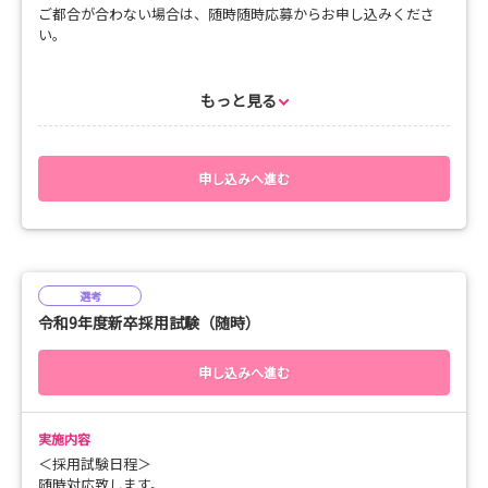
ご都合が合わない場合は、随時随時応募からお申し込みくださ
い。
【応募書類締切日】
令和8年8月14日（金）必着
もっと見る
【選考方法】
個人面接・適性検査（性格適性検査）・作文
申し込みへ進む
【応募書類】
履歴書、成績証明書、卒業見込証明書
【応募書類宛先】
〒981-0503 宮城県東松島市矢本字鹿石前１０９－４
選考
医療法人医徳会 真壁病院 職員支援部 宮本宛
令和9年度新卒採用試験（随時）
TEL 0225-82-4917
e-mail saiyomakabe@itokukai.or.jp
申し込みへ進む
【問い合わせ先】
医療法人医徳会 真壁病院
職員支援部 宮本までご連絡ください。
実施内容
TEL 0225-82-4917(直通)
＜採用試験日程＞
随時対応致します。