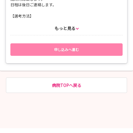
日程は後日ご連絡します。
【選考方法】
個人面接・適性検査（性格適性検査）・作文
もっと見る
【応募書類】
履歴書、成績証明書、卒業見込証明書
【応募書類宛先】
申し込みへ進む
〒981-0503 宮城県東松島市矢本字鹿石前１０９－４
医療法人医徳会 真壁病院 職員支援部 宮本宛
TEL 0225-82-4917
e-mail saiyomakabe@itokukai.or.jp
【問い合わせ先】
病院TOPへ戻る
医療法人医徳会 真壁病院
職員支援部 宮本までご連絡ください。
TEL 0225-82-4917(直通)