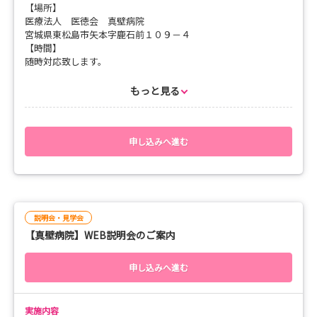
【場所】
医療法人 医徳会 真壁病院
宮城県東松島市矢本字鹿石前１０９－４
【時間】
随時対応致します。
【持ち物】
・筆記用具
もっと見る
【服装】
・スーツ
申し込みへ進む
説明会・見学会
【真壁病院】WEB説明会のご案内
申し込みへ進む
実施内容