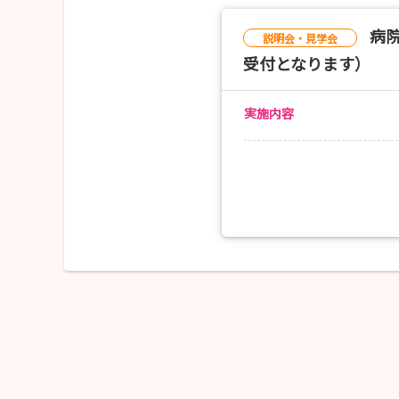
・病院概要説明
病
・病棟案内
説明会・見学会
・看護師と共にケアの体験
受付となります）
🔷集合場所
いづろ今村病院正面玄関
実施内容
※開始10分前にはお集まり
🔷実施場所
・一般病棟
・地域包括ケア病棟
・緩和ケア病棟
※できるだけご希望に沿う
ご了承ください。
🧡申込方法🧡
日程を選択後、病棟の希望
担当者（窓口）
看護管理室：上原 099-226