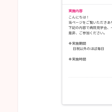
実施内容
こんにちは！
当ページをご覧いただきあ
下記の内容で病院見学会、
是非、ご参加ください。
🔷実施期間
日祝以外のほぼ毎日
🔷実施時間
14：00～16：00
病院見学のみ14：00～15
インターンシップ14：00～
🔷実施内容
【病院見学】
・病院概要説明
・病院案内
【インターンシップ】