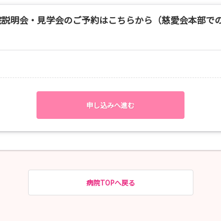
院説明会・見学会のご予約はこちらから（慈愛会本部で
（ケアの見学、コミュニケーション体験等）
ください
申し込みへ進む
ように致しますが、対応できない場合もございます。
は申込時のアンケートにてご回答ください。
病院TOPへ戻る
-2600