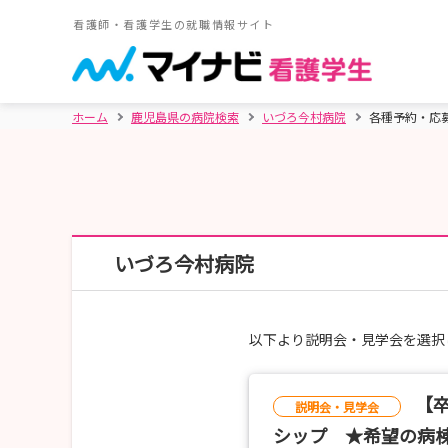
看護師・看護学生の就職情報サイト
ホーム
鹿児島県の病院検索
いづろ今村病院
各種予約・応
いづろ今村病院
以下より説明会・見学会を選択
【
説明会・見学会
シップ ★希望の病