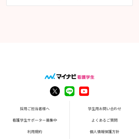
（３）書類を下記宛先までお願いいたします。
〒763－8507 香川県丸亀市津森町219番地
医療法人社団 重仁 まるがめ医療センター 総務課 宛て
【選考の詳細】
今年度より小論文は廃止とし、選考は面接のみとなっておりま
す。
面接は看護部長・総務課長2名が参加し、2対1での実施となりま
す。
難しい質問などはありません。皆さんの率直な想いをお聞かせく
ださい。
昨年は「志望した理由」「将来どんなどんな看護師になりたい
か」
「看護師を目指したきっかけ」「実習で思い出に残っているこ
と」
などを質問いたしました。
雰囲気もこれまでの参加学生さんが驚くほど堅苦しくなくカジュ
アルに行いますので、
落ち着いていつも通りの皆さんを表現してください！
採用ご担当者様へ
学生用お問い合わせ
【当日の持ち物】
看護学生サポーター募集中
よくあるご質問
・飲み物
※試験会場には荷物を預かるロッカー等はありません。貴重品
利用規約
個人情報保護方針
等は各自で管理してください。