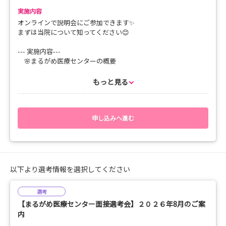
実施内容
皆さんのご参加をお待ちしています😄
オンラインで説明会にご参加できます✨
まずは当院について知ってください😊
--- 実施内容---
🌸まるがめ医療センターの概要
🌸看護部の概要
🌸教育体制
もっと見る
🌸先輩看護師との座談会
--- web説明会 プログラム---
申し込みへ進む
10:10 オリエンテーション、病院概要・看護部概要・教育
体制のご説明
11:00 病院だからこそできる国試対策（学校で学んだ内容
と実習で学んだ技能の統合について）
11:30 先輩看護師との座談会
以下より選考情報を選択してください
12:00 終了
選考
【まるがめ医療センター面接選考会】２０２６年8月のご案
内
--- ポイント ---
🌸看護部の充実した教育サポート体制