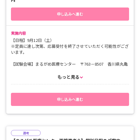
〒763－8507 香川県丸亀市津森町219番地
医療法人社団 重仁 まるがめ医療センター 総務課 宛て
申し込みへ進む
【選考の詳細】
今年度より小論文は廃止とし、選考は面接のみとなっておりま
実施内容
す。
【日程】9月12日（土）
面接は看護部長・総務課長2名が参加し、2対1での実施となりま
※定員に達し次第、応募受付を終了させていただく可能性がござ
す。
います。
難しい質問などはありません。皆さんの率直な想いをお聞かせく
ださい。
【試験会場】まるがめ医療センター 〒763－8507 香川県丸亀
昨年は「志望した理由」「将来どんなどんな看護師になりたい
市津森町219番地
か」
もっと見る
「看護師を目指したきっかけ」「実習で思い出に残っているこ
【問い合わせ先】TEL：0877‐23‐5555 総務部：長尾
と」
などを質問いたしました。
【応募方法・応募後の流れ】
雰囲気もこれまでの参加学生さんが驚くほど堅苦しくなくカジュ
（１）マイナビ看護学生の「選考」より申し込みをお願いいたし
申し込みへ進む
アルに行いますので、
ます。
落ち着いていつも通りの皆さんを表現してください！
（２）応募いただいた学生様は、下記書類のご提出をお願いして
おります。
【当日の持ち物】
※提出書類※
・飲み物
〇免許取得見込みの方
選考
・履歴書（写真貼付） ・成績証明書 ・卒業見込証明書