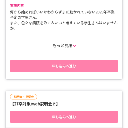
🌸看護部の充実した教育サポート体制
実施内容
🌸院内見学で病棟の雰囲気を知る！
🌸先輩看護師とのぶっちゃけトーク！
何から始めればいいかわからずまだ動かれていない2028年卒業
🌸職員寮『まる・る』のご案内
予定の学生さん、
🌸学校での座学と実習を絡めた国試の対策
また、色々な病院をみてみたいと考えている学生さんはいません
か。
＼こんな方におススメ／
🌸働くイメージを掴みたい
当院は入職前から1人1人の不安を解消し、皆が働きやすい環境を
🌸一人暮らしを始めたい！
目指しています！
もっと見る
🌸国試に向けてのレクチャーをして欲しい
病院見学会に参加して、実際に見て、聞いて、感じてください✨
🌸まだ就職先がはっきりしない
🌸将来の看護師像が描けていない
--- ポイント ---
申し込みへ進む
🌸看護部の充実した教育サポート体制
皆さんの就職への不安が少しでも軽減できるよう、先輩看護師に
🌸院内見学で病棟の雰囲気を知る！
質問したいことをご準備ください。
🌸先輩看護師とのぶっちゃけトーク！
ご参加をお待ちしています😄
🌸職員寮『まる・る』のご案内
説明会・見学会
＼こんな方におススメ／
【27卒対象/web説明会🚩】
🌸働くイメージを掴みたい
🌸一人暮らしを始めたい！
🌸採用試験に必要な小論文のレクチャーをして欲しい
申し込みへ進む