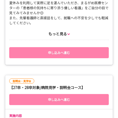
夏休みを利用して実際に足を運んでいただき、まるがめ医療セン
ターの「患者様の気持ちに寄り添う優しい看護」をご自分の目で
見てみてみませんか😊
また、先輩看護師と直接話をして、就職への不安を少しでも軽減
してください。
病棟の雰囲気を感じることで自分の将来の姿が見えてくると思い
ます。
もっと見る
【タイムテーブル】
10:00 集合
申し込みへ進む
10:10 オリエンテーション
病院概要・看護部概要・教育体制のご説明
11:00 病院だからこそできる国試対策（学校で学んだ内容と実
習で学んだ技能の統合について）
11:30 病棟見学ツアー
説明会・見学会
12:00 昼食
【27卒・28卒対象/病院見学・説明会コース】
13:00 病棟オリエンテーション
病棟概要・入院患者の特徴・担当看護師紹介
看護実践
申し込みへ進む
看護師とともに入院患者への看護の実際を経験
バイタルサイン測定・日常生活援助・体位変換・移動
など
実施内容
15:00 先輩看護師との座談会