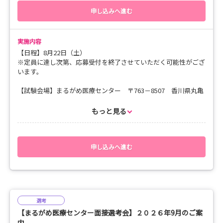
🌸先輩看護師とのぶっちゃけトーク！
申し込みへ進む
🌸学校での座学と実習を絡めた国試の対策
＼こんな方におススメ／
実施内容
🌸色々な病院をみてみたい
【日程】8月22日（土）
🌸スキマ時間を有効利用したい
※定員に達し次第、応募受付を終了させていただく可能性がござ
🌸遠方だけど香川県に興味がある
います。
🌸魅力を感じたら見学に行きたい
【試験会場】まるがめ医療センター 〒763－8507 香川県丸亀
市津森町219番地
もっと見る
【問い合わせ先】TEL：0877‐23‐5555 総務部：長尾
皆さんの就職への不安が少しでも軽減できるよう、先輩看護師に
質問したいことをご準備ください。
【応募方法・応募後の流れ】
ご参加をお待ちしています😄
（１）マイナビ看護学生の「選考」より申し込みをお願いいたし
申し込みへ進む
ます。
（２）応募いただいた学生様は、下記書類のご提出をお願いして
おります。
※提出書類※
〇免許取得見込みの方
選考
・履歴書（写真貼付） ・成績証明書 ・卒業見込証明書
【まるがめ医療センター面接選考会】２０２６年9月のご案
（３）書類を下記宛先までお願いいたします。 ※8月14日
内
（金）必着