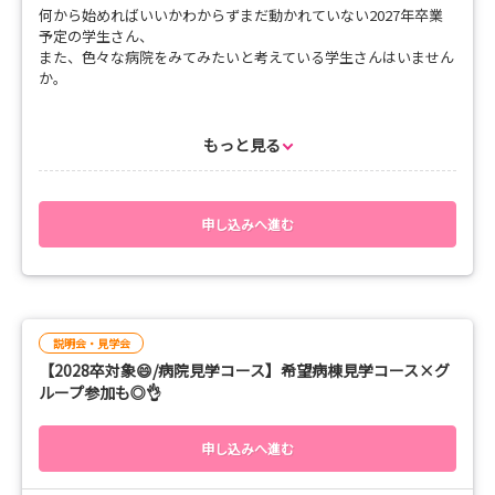
何から始めればいいかわからずまだ動かれていない2027年卒業
15:30 まとめ、アンケート
予定の学生さん、
また、色々な病院をみてみたいと考えている学生さんはいません
--- ポイント ---
か。
🌸看護部の充実した教育サポート体制
🌸院内見学で病棟の雰囲気を知る！
当院は入職前から1人1人の不安を解消し、皆が働きやすい環境を
🌸先輩看護師とのぶっちゃけトーク！
目指しています！
もっと見る
🌸職員寮『まる・る』のご案内
実際に足を運んでいただき、ご自分の目で見て、先輩の話を聴
🌸学校での座学と実習を絡めた国試の対策
き、病棟の雰囲気を感じてください😊
また、webでのご参加希望の方はweb説明会を同時開催していま
＼こんな方におススメ／
すので、そちらからお申し込みください‼️
申し込みへ進む
🌸働くイメージを掴みたい
🌸一人暮らしを始めたい！
【タイムテーブル】
🌸国試に向けてのレクチャーをして欲しい
10:00 集合
🌸まだ就職先がはっきりしない
10:10 オリエンテーション、病院概要・看護部概要・教育体制
🌸将来の看護師像が描けていない
のご説明
説明会・見学会
11:00 病院だからこそできる国試対策（学校で学んだ内容と実
【2028卒対象😄/病院見学コース】希望病棟見学コース×グ
習で学んだ技能の統合について）
先輩看護師に質問したい、気になっていたことを教えてもらうチ
ループ参加も◎👌
11:30 先輩看護師との座談会
ャンスです。
12:00 病棟見学ツアー
ご参加をお待ちしています😄
12:30 まとめ、アンケート
申し込みへ進む
--- ポイント ---