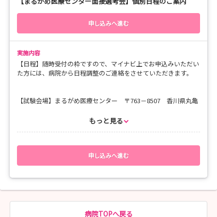
【まるがめ医療センター面接選考会】個別日程のご案内
（３）書類を下記宛先までお願いいたします。 ※9月4日（金）
必着
〒763－8507 香川県丸亀市津森町219番地
申し込みへ進む
医療法人社団 重仁 まるがめ医療センター 総務課 宛て
【選考の詳細】
実施内容
今年度より小論文は廃止とし、選考は面接のみとなっておりま
【日程】随時受付の枠ですので、マイナビ上でお申込みいただい
す。
た方には、病院から日程調整のご連絡をさせていただきます。
面接は看護部長・総務課長2名が参加し、2対1での実施となりま
す。
難しい質問などはありません。皆さんの率直な想いをお聞かせく
【試験会場】まるがめ医療センター 〒763－8507 香川県丸亀
ださい。
市津森町219番地
昨年は「志望した理由」「将来どんなどんな看護師になりたい
もっと見る
か」
【問い合わせ先】TEL：0877‐23‐5555 総務部：長尾
「看護師を目指したきっかけ」「実習で思い出に残っているこ
と」
【応募方法・応募後の流れ】
などを質問いたしました。
（１）マイナビ看護学生の「選考」より申し込みをお願いいたし
申し込みへ進む
雰囲気もこれまでの参加学生さんが驚くほど堅苦しくなくカジュ
ます。
アルに行いますので、
（２）応募いただいた学生様は、下記書類のご提出をお願いして
落ち着いていつも通りの皆さんを表現してください！
おります。
※提出書類※
【当日の持ち物】
〇免許取得見込みの方
・飲み物
・履歴書（写真貼付） ・成績証明書 ・卒業見込証明書
病院TOPへ戻る