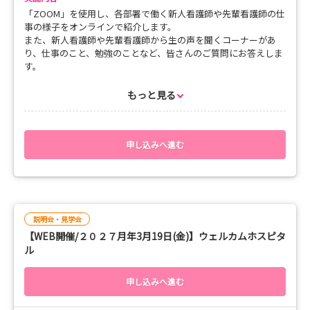
「ZOOM」を使用し、各部署で働く新人看護師や先輩看護師の仕
事の様子をオンラインで紹介します。
また、新人看護師や先輩看護師から生の声を聞くコーナーがあ
り、仕事のこと、勉強のことなど、皆さんのご質問にお答えしま
す。
もっと見る
■開催日程
12月25日（金）
15:00～ 脳神経外科・脳神経内科 （６東）
15:45～ 循環器内科・心臓血管外科 （7西）
申し込みへ進む
16:30～ 泌尿器・腎臓内科 （10東）
皆さん、ぜひご参加ください！！
説明会・見学会
【WEB開催/２０２７月年3月19日(金)】ウェルカムホスピタ
ル
申し込みへ進む