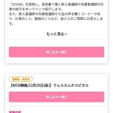
15:45～ 呼内・呼外・口腔外・血液内科 （７東）
「ZOOM」を使用し、各部署で働く新人看護師や先輩看護師の仕
16:30～ 整形外科・形成外科 （８東）
事の様子をオンラインで紹介します。
また、新人看護師や先輩看護師から生の声を聞くコーナーがあ
8月19日（水）
り、仕事のこと、勉強のことなど、皆さんのご質問にお答えしま
15:00～ 消化器内科 （10西）
す。
15:45～ 血液内科 （8西）
16:30～ 精神科 （11東）
もっと見る
■開催日程
8月20日（木）
12月24日（木）
15:00～ 救命救急センター （病棟・外来）
15:00～ 母子医療センター
15:45～ 手術室
15:45～ 婦人科・腫瘍内科 （5西）
申し込みへ進む
16:30～ 脳神経外科 （６西）
16:30～ 小児科 （5東）
8月21日（金）
皆さん、ぜひご参加ください！！
15:00～ 専門・認定・JNP・フライトナース
説明会・見学会
皆さん、ぜひご参加ください！！
【WEB開催/12月25日(金)】ウェルカムホスピタル
申し込みへ進む
実施内容