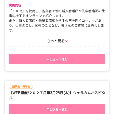
実施内容
「ZOOM」を使用し、各部署で働く新人看護師や先輩看護師の仕
事の様子をオンラインで紹介します。
また、新人看護師や先輩看護師から生の声を聞くコーナーがあ
り、仕事のこと、勉強のことなど、皆さんのご質問にお答えしま
す。
もっと見る
■開催日程
3月19日（金）
15:00～ 専門・認定・JNP・フライトナース・救命救急センター
（病棟・外来）
申し込みへ進む
皆さん、ぜひご参加ください！！
説明会・見学会
【WEB開催/２０２７月年3月25日(木)】ウェルカムホスピタ
ル
申し込みへ進む