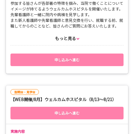
参加する皆さんが各部署の特徴を掴み、当院で働くことについて
イメージが持てるようウェルカムホスピタルを開催いたします。
先輩看護師と一緒に院内や病棟を見学します。
また新人看護師や先輩看護師と意見交換を行い、就職する前、就
職してからのことなど、皆さんのご質問にお答えいたします。
◆開催日時
もっと見る
8月7日（金）14:00～16:00
※好評につき、現在キャンセル待ちでの受付となっております。
◆見学部署
申し込みへ進む
一般病棟・救急部門・手術室
◆申し込みについて
申し込み方法
下記宛先まで、必要事項を明記の上、メールにてお申込みくださ
説明会・見学会
い。
【WEB開催/8月】ウェルカムホスピタル（8/13～8/21）
(マイナビのエントリーだけでは申込受付となりませんのでご注
意ください)
宛先：113-sendai.kango-2@mail.hosp.go.jp
申し込みへ進む
必要事項：
1.氏名(性別)
実施内容
2.フリガナ