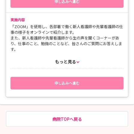
申し込みへ進む
実施内容
「ZOOM」を使用し、各部署で働く新人看護師や先輩看護師の仕
事の様子をオンラインで紹介します。
また、新人看護師や先輩看護師から生の声を聞くコーナーがあ
り、仕事のこと、勉強のことなど、皆さんのご質問にお答えしま
す。
もっと見る
■開催日程
3月26日（金）
15:00～ 消化器内科 （10西）
15:45～ 血液内科 （8西）
申し込みへ進む
16:30～ 精神科 （11東）
皆さん、ぜひご参加ください！！
病院TOPへ戻る