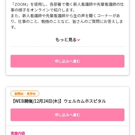
「ZOOM」を使用し、各部署で働く新人看護師や先輩看護師の仕
3.学校名・学年(卒業年)
事の様子をオンラインで紹介します。
4.携帯番号
また、新人看護師や先輩看護師から生の声を聞くコーナーがあ
5.メールアドレス
り、仕事のこと、勉強のことなど、皆さんのご質問にお答えしま
6.参加希望日
す。
多数のお申し込みをお待ちしております!
もっと見る
テーマ「仙台医療センターの看護の魅力を伝えていこう」
定員 30名
※申し込み状況により、ご希望に添えない場合がございます。
■開催日程
申し込みへ進む
申し込みの締切:開催日の5営業日前まで
8月13日（木）
(定員に達し次第の締め切りとなります。例年人気の企画であ
15:00～ 母子医療センター
り、締切日以前に申し込み締め切りとなる場合がございますの
15:45～ 婦人科・腫瘍内科 （5西）
で、ご希望の方は早めにお申し込みください)
16:30～ 小児科 （5東）
その他
説明会・見学会
8月14日（金）
感染の状況によっては、開催予定を変更する場合がございます。
【WEB開催/12月24日(木)】ウェルカムホスピタル
15:00～ 脳神経外科・脳神経内科 （６東）
参加者はマスクの着用をお願いいたします。
15:45～ 循環器内科・心臓血管外科 （7西）
当日37.5℃以上の場合は参加できません。
16:30～ 泌尿器・腎臓内科 （10東）
申し込みへ進む
8月18日（火）
15:00～ 消化器外科 （9東）
実施内容