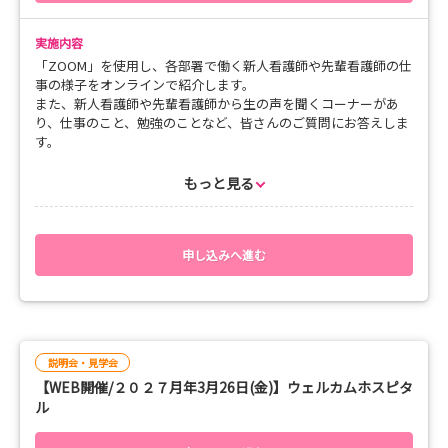
実施内容
「ZOOM」を使用し、各部署で働く新人看護師や先輩看護師の仕
事の様子をオンラインで紹介します。
また、新人看護師や先輩看護師から生の声を聞くコーナーがあ
り、仕事のこと、勉強のことなど、皆さんのご質問にお答えしま
す。
もっと見る
■開催日程
3月25日（木）
15:00～ 消化器外科 （9東）
15:45～ 呼内・呼外・口腔外・血液内科 （７東）
申し込みへ進む
16:30～ 整形外科・形成外科 （８東）
皆さん、ぜひご参加ください！！
説明会・見学会
【WEB開催/２０２７月年3月26日(金)】ウェルカムホスピタ
ル