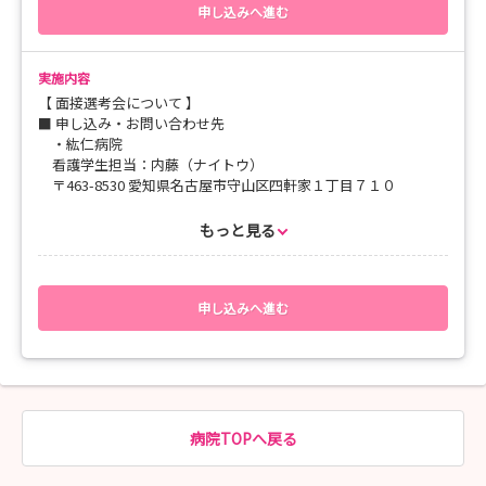
【1日の部】 09:00～16:00
申し込みへ進む
📮📮📮見学会申し込み後に、内藤よりメールにて、当日の御来院
📮📮📮申し込み後に、内藤よりメールにて、当日の御来院手段、
手段を確認させていただきます📮📮📮
【午前の部】 【午後の部】【1日の部】を確認させていただき
実施内容
ます📮📮📮
【 面接選考会について 】
■ 申し込み・お問い合わせ先
╭━━━━━━━━━━━╮
【集合場所】
・紘仁病院
こんな方におススメ
・正面玄関を入っていただき、１階ロビー総合受付前にてお待ち
看護学生担当：内藤（ナイトウ）
╰━━━ｖ━━━━━━━╯
くださいませ。
〒463-8530 愛知県名古屋市守山区四軒家１丁目７１０
◎ 精神科病院の働き方に興味がある！
☎ 052-771-2151
◎ 紘仁病院の職場の雰囲気が気になる！
もっと見る
◎ 現場看護師と話してみたい！
【 対象 】
2027年（令和9年）3月に卒業見込みの方
「どうしても日程が合わない！」という方は「随時予約」にてご
★---CHECK---★
予約をいただけましたら、
ご希望日時が【満員】となっている場合や
【 開催日時 】
申し込みへ進む
個別調整をいたしますので、お気軽にご予約くださいませ☆
ご不明な点等ございましたら、お気軽に下記までお申し付け下さ
（日程調整可能です！）
いませ☆
平日のみ開催！ ※土日開催不可！
【場所】
※お問い合わせ先
・紘仁病院 〒463-0034 愛知県名古屋市守山区四軒家１丁目７
（内藤宛）☎ 080-1612-3002
【 応募方法・応募後の流れ 】
１０
「新卒看護師 見学会について」とご連絡下さい。
(１)「申し込む」ボタンよりご応募をお願い致します。
【地下鉄 東山線 藤が丘駅から送迎いたします】
病院TOPへ戻る
【 必要書類 】
☆送迎のご希望の方→地下鉄 東山線 藤が丘駅 １番出口にお
【みなさまへ】
・履歴書
越しくださいませ。
🌸素敵な出会いや、あなたにお会いできることを職員一同心より