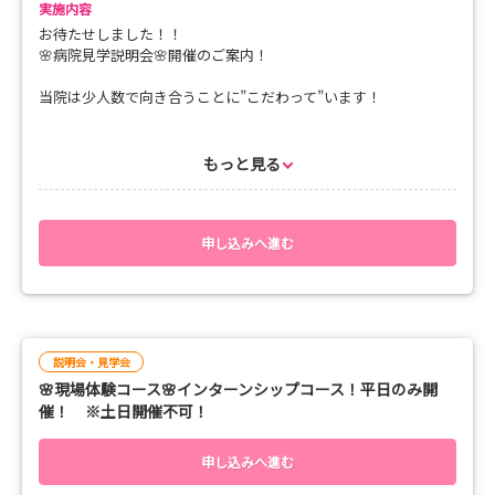
実施内容
お待たせしました！！
🌸病院見学説明会🌸開催のご案内！
当院は少人数で向き合うことに”こだわって”います！
◤￣￣￣￣￣￣￣￣￣￣￣￣￣◥
＼ 病院見学説明会開催 ／
もっと見る
◎病棟の雰囲気を感じてみたい！
◎どんな病院か知りたい！
◎先輩職員と話してみたい！
◣＿＿＿＿＿＿＿＿＿＿＿＿＿◢
申し込みへ進む
【実施内容】☆タイムスケジュール☆
１.病院説明会
２.病院見学
説明会・見学会
３.先輩座談会
🌸現場体験コース🌸インターンシップコース！平日のみ開
４.個別相談会
催！ ※土日開催不可！
申し込みへ進む
╭━━━━━━━━━━━╮