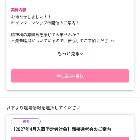
こんな方におススメ
╰━━━ｖ━━━━━━━╯
実施内容
◎ 精神科病院に少しでも興味がある！
お待たせしました！！
◎ 紘仁病院がどんな所なのか気になる！
🌸インターンシップ🌸開催のご案内！
◎ 現場看護師と話してみたい！
精神科の雰囲気を感じてみませんか？
「どうしても日程が合わない！」という方は「随時予約」にてご
＊先輩職員がついているので、安心してご参加ください✨
予約をいただけましたら、
個別調整をいたしますので、お気軽にご予約くださいませ☆
✨当院は一人一人を大切に✨をモットーに掲げております！
もっと見る
【場所】
◤￣￣￣￣￣￣￣￣￣￣￣￣￣◥
・紘仁病院 〒463-0034 愛知県名古屋市守山区四軒家１丁目７
＼ インターンシップ開催 ／
１０
◎精神科の業務体験
申し込みへ進む
【地下鉄 東山線 藤が丘駅から送迎いたします】
◎先輩職員、質問タイム
◎患者様のケア
☆送迎のご希望の方→地下鉄 東山線 藤が丘駅 １番出口に１
◣＿＿＿＿＿＿＿＿＿＿＿＿＿◢
２時４０分にお越しくださいませ。
・案内看板を持って職員がお待ちしております。
✨タイムスケジュール✨
・（迷われた際は（内藤宛）☎ 080-1612-3002）
以下より選考情報を選択してください
【午前の部】09:00～12:00
選考
☆お車でお越しの方→外来駐車場にお停めくださいませ（無料）
【2027年4月入職予定者対象】面接選考会のご案内
【午後の部】13:00～16:00