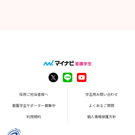
・成績証明書
・案内看板を持って職員がお待ちしております。
お待ちしております！🌸
・卒業見込証明書
・（迷われた際は（内藤宛）☎ 080-1612-3002）
🌸就職活動するにあたって不安な気持ちはあるとおもいますが、
紘仁病院は相談しやすい環境作りを
☆お車でお越しの方→外来駐車場にお停めくださいませ（無料）
しておりますので安心して働けます。一度是非見学にお越しくだ
さいませ。🌸
【集合場所】
・正面玄関を入っていただき、１階ロビー総合受付前にてお待ち
くださいませ。
採用ご担当者様へ
学生用お問い合わせ
★---CHECK---★
ご希望日時が【満員】となっている場合や
看護学生サポーター募集中
よくあるご質問
ご不明な点等ございましたら、お気軽に下記までお申し付け下さ
いませ☆
利用規約
個人情報保護方針
※お問い合わせ先
（内藤宛）☎ 080-1612-3002
「新卒看護師 見学会について」とご連絡下さい。