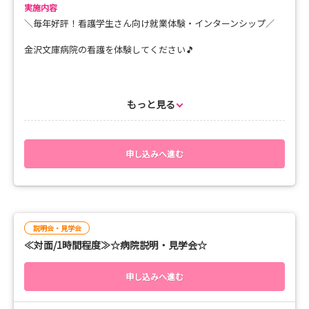
実施内容
＼毎年好評！看護学生さん向け就業体験・インターンシップ／
金沢文庫病院の看護を体験してください🎵
◆スケジュール◆
08：50 受付
もっと見る
09：00 オリエンテーション・説明
09：30 看護体験
11：00 先輩ナースとの交流
11：50 アンケート
申し込みへ進む
12：00 終了
◆持ち物◆
ナースシューズ
説明会・見学会
実習用ズボン
≪対面/1時間程度≫☆病院説明・見学会☆
※私服・スニーカー（派手ではない物）で来院OK！
申し込みへ進む
◆定員◆
各日先着５名