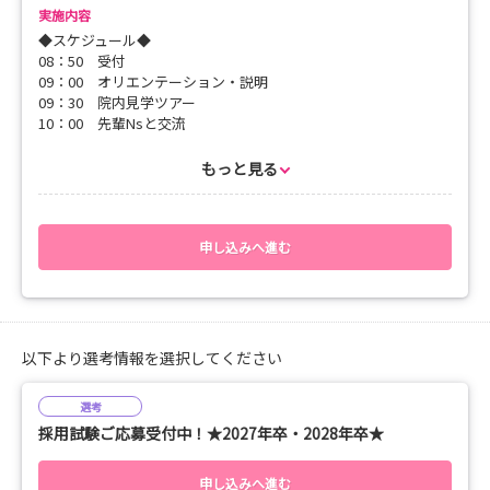
実施内容
◆スケジュール◆
◆対象◆
08：50 受付
看護学生 ※学年問わず
09：00 オリエンテーション・説明
09：30 院内見学ツアー
10：00 先輩Nsと交流
＼是非ご来院いただき、金沢文庫病院のあたたかな雰囲気をご覧
10：30 終了
ください／
もっと見る
～たくさんの学生さまとお会いできることを、楽しみにしてお
ります～
◆説明内容◆
・病院について
・看護部について
申し込みへ進む
・教育システムについて
・福利厚生について
・その他
以下より選考情報を選択してください
◆服装◆
スーツ
選考
採用試験ご応募受付中！★2027年卒・2028年卒★
＼是非ご来院いただき、金沢文庫病院のあたたかな雰囲気をご覧
ください／
申し込みへ進む