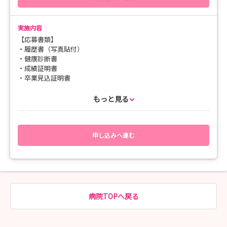
～たくさんの学生さまとお会いできることを、楽しみにしてお
ります～
実施内容
【応募書類】
・履歴書（写真貼付）
・健康診断書
・成績証明書
・卒業見込証明書
【採用試験】
もっと見る
・面接
・適性検査（WEB）※ご自宅での事前受検も可能です。
【選考日程】
申し込みへ進む
採用面接は、おひとりずつ個別に実施いたします。
ご希望の日時で日程調整いたしますので、候補の日時をご連絡く
ださい。
※履歴書は、特に決まった用紙はありません。
病院TOPへ戻る
※健康診断書は、看護学校で実施した健康診断（直近のもの）の
結果をご提出ください。