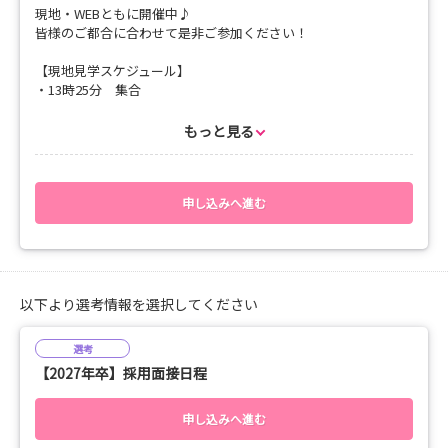
現地・WEBともに開催中♪
13：40～ 院内見学
皆様のご都合に合わせて是非ご参加ください！
14：15～ 病棟体験（VS測定見学、清潔ケア見学、カンファレ
ンス参加、車いす移乗体験、患者との関わり、他職種との関わ
【現地見学スケジュール】
り、ミキシング見学、シーツ交換体験等）
・13時25分 集合
15：00～ 先輩看護師との座談会＆アンケート
・13時30分 病院説明・院内見学
15：30 解散
・13時15分 質疑応答・アンケート入力
もっと見る
・15時30分 解散
■持ち物
【持ち物】
ユニフォーム、ナースシューズ、筆記用具、領収書(原本)、振込
・筆記用具、交通費の領収書(原本)、振込先口座のわかるもの(提
申し込みへ進む
口座情報(提出不要)
出不要)
【交通費】
・片道分のみ（上限25,000円までの実費支給／1回のみ）
各日程、定員になり次第募集を締め切らせていただきますのでご
※後日銀行振込となります
以下より選考情報を選択してください
希望の方はお早めにお申込みくださいませ♪
皆さまのお申込みを心よりお待ちしております！
選考
【参加者の声】
＝＝＝＝＝＝＝＝＝＝＝＝＝＝＝＝＝
【2027年卒】採用面接日程
♪パンフレットだけではわからない、病院の雰囲気や職員さんの
湘南藤沢徳洲会病院
話など詳しくお聞きできたのでとても良かったです。（参加Eさ
看護師採用担当
ん）
TEL：0120-941-540
申し込みへ進む
♪院内のスタッフの方から笑顔で挨拶をしていただきとっても親
mail：info@shounan-nurse.jp