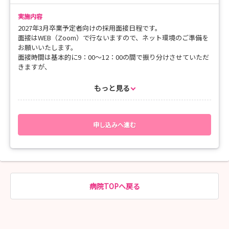
切にしていただきました。元々茅ヶ崎に住んでいて徳洲会病院に
＝＝＝＝＝＝＝＝＝＝＝＝＝＝＝＝＝
お世話になったことがありますが、病院が新しくなり、とてもき
実施内容
れいになっていることに驚きました。（参加Dさん）
2027年3月卒業予定者向けの採用面接日程です。
♪設備がよく働きやすい病院だと思いました。図書室がしっかり
面接はWEB（Zoom）で行ないますので、ネット環境のご準備を
しているので、自主学習もできる所が特に良いと思いました。
お願いいたします。
（参加Cさん）
面接時間は基本的に9：00～12：00の間で振り分けさせていただ
♪担当してくだった看護師さんがたくさん話しをしてくださって
きますが、
優しかったです。カンファも見せてもらって患者さんのことをた
申込人数によってはそれ以外の時間帯でご相談させていただく可
くさん考えているのがわかりました。（参加Bさん）
能性がございます。
もっと見る
♪外科を見学させていただいて短い時間の中でも多くの仕事をし
予めご了承の上でお申込みいただきますようお願いいたします。
ていて色んなことを学び見させていただきました。（参加Aさ
ん）
申し込みへ進む
職員一同、皆様にお会いできるのを楽しみにしております！
病院TOPへ戻る