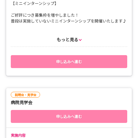
【ミニインターンシップ】
ご好評につき募集枠を増やしました！
普段は実施していないミニインターンシップを開催いたします♪
通常の見学会内容に加えて、病棟体験や先輩看護師との座談会を
お楽しみいただけます♪
もっと見る
片道交通費支給(上限25,000円迄)もございますので、遠方の方も
是非この機会にご来院いただけると嬉しく思います！
申し込みへ進む
■日程
全日13：00～15：30にて開催
・2026年7月23日（木）
・2026年7月29日（水）
・2026年8月4日（火）
説明会・見学会
・2026年8月17日（月）
病院見学会
・2026年8月19日（水）
・2026年8月22日（土）
申し込みへ進む
■スケジュール
12：55 集合
実施内容
13：00～ 病院説明