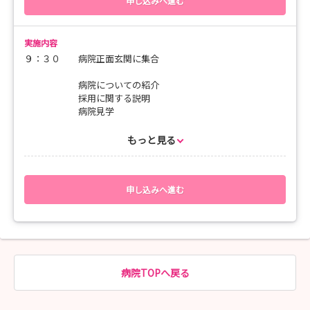
申し込みへ進む
実施内容
９：３０ 病院正面玄関に集合
病院についての紹介
採用に関する説明
病院見学
１１：００ 病棟で職場体験（急性期一般病棟 療養型病棟）
もっと見る
１２：００ 昼食・休憩
１３：００ 先輩ナースとの交流
申し込みへ進む
１３：３０ 終了
実習着、ナースシューズをご持参ください。
昼食には新鮮なお寿司をご用意しています。
病院TOPへ戻る
参加者の方の都合に合わせ、随時開催にも対応します。
開始時間等参加者の移動時間等で困難な場合は相談してくださ
い。