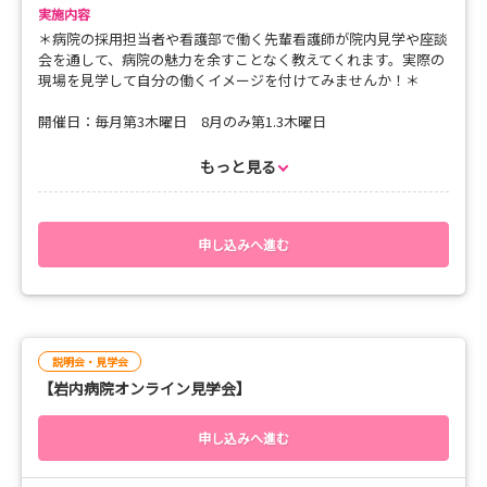
実施内容
＊病院の採用担当者や看護部で働く先輩看護師が院内見学や座談
会を通して、病院の魅力を余すことなく教えてくれます。実際の
現場を見学して自分の働くイメージを付けてみませんか！＊
開催日：毎月第3木曜日 8月のみ第1.3木曜日
時間：10：00～15：00
もっと見る
その他、日時・時間は随時相談承っています
【内容】
10：00 病院正面玄関集合
申し込みへ進む
病院看護部紹介、奨学金制度・福利厚生説明
採用について
11：00 院内見学
先輩看護師との交流
12：00 昼食
説明会・見学会
余市の美味しい海鮮など食べに行きましょう！
【岩内病院オンライン見学会】
13：00 職員住宅見学
13：30 病棟見学(手術室)
14：40 振り返り
申し込みへ進む
15：00 終了