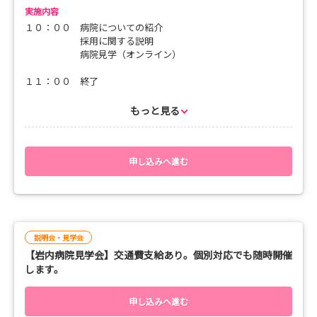
実施内容
【持ち物】
１０：００ 病院についての紹介
筆記用具
採用に関する説明
病院見学（オンライン）
【その他】
交通費支給(上限あり)・昼食あり(余市のおいしいランチorお弁
１１：００ 終了
当)
※新型コロナウイルス感染症状況により個別対応します
もっと見る
＊お気軽にお問い合わせください＊
参加者の方の都合に合わせ、開催時間の相談にも対応します。
お気軽にご相談ください。
申し込みへ進む
説明会・見学会
【岩内病院見学会】交通費支給あり。個別対応でも随時開催
します。
申し込みへ進む