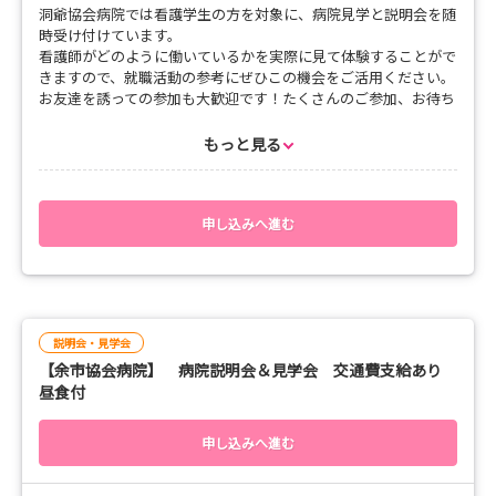
洞爺協会病院では看護学生の方を対象に、病院見学と説明会を随
時受け付けています。
看護師がどのように働いているかを実際に見て体験することがで
きますので、就職活動の参考にぜひこの機会をご活用ください。
お友達を誘っての参加も大歓迎です！たくさんのご参加、お待ち
しております！
指定の日時以外でも、ご都合に合わせることができます。ぜひお
もっと見る
気軽にお問合せください。
詳しくはこちら＞＞＞https://www.toya-
hospital.jp/nurse/internship.html
申し込みへ進む
説明会・見学会
【余市協会病院】 病院説明会＆見学会 交通費支給あり
昼食付
申し込みへ進む