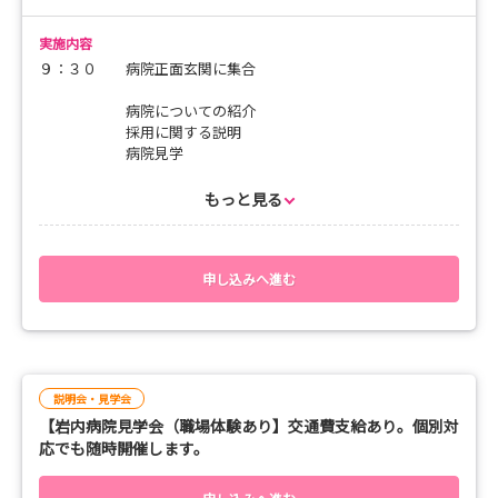
実施内容
９：３０ 病院正面玄関に集合
病院についての紹介
採用に関する説明
病院見学
１１：００ 終了
もっと見る
参加者の方の都合に合わせ、随時開催にも対応します。
開始時間等参加者の移動時間等で困難な場合は相談してくださ
申し込みへ進む
い。
多数の参加をお待ちしています。
＊交通費支給あります。
説明会・見学会
【岩内病院見学会（職場体験あり】交通費支給あり。個別対
応でも随時開催します。