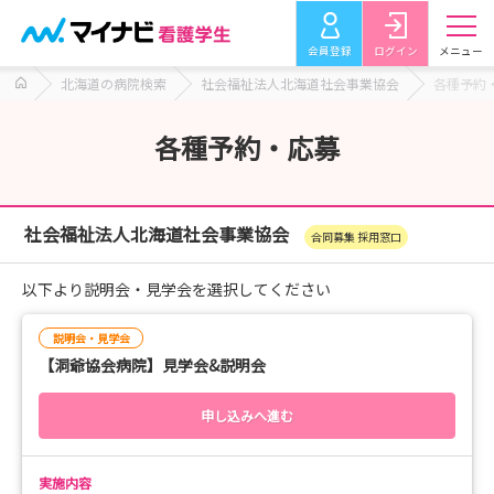
会員登録
ログイン
メニュー
北海道の病院検索
社会福祉法人北海道社会事業協会
各種予約
各種予約・応募
社会福祉法人北海道社会事業協会
合同募集 採用窓口
以下より説明会・見学会を選択してください
説明会・見学会
【洞爺協会病院】見学会&説明会
申し込みへ進む
実施内容