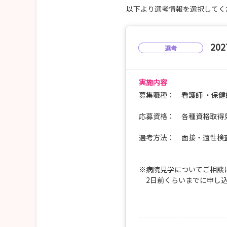
17：00 終了
以下より選考情報を選択してく
一人ひとりの希望をお聞き
20
選考
※新型コロナウイルス感染
実施内容
募集職種： 看護師 ・保健
応募資格： 各種資格取得
選考方法： 面接・適性検
※病院見学についてご相談
2日前くらいまでに申し込
応募必要書類
●履歴書（写真貼布）
●卒業見込み証明書・成績