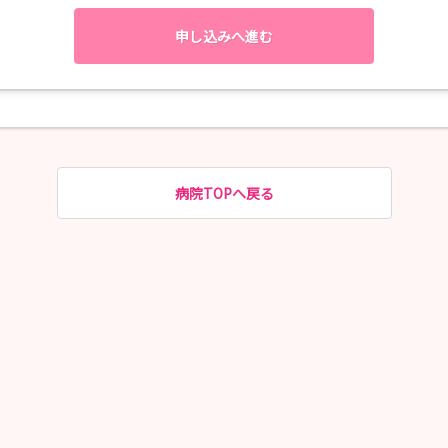
採用試験日の2日前までに必着でお願いします。
申し込みへ進む
病院の配属となります。
秋葉区東金沢1459番地1
病院TOPへ戻る
山