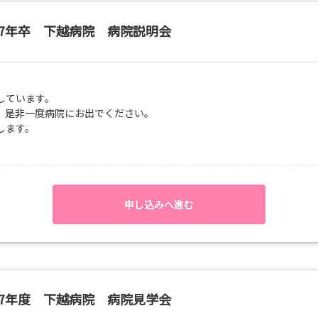
した上で体験内容を組み立てますので、病院の雰囲気や業務内容を知る
症対策のため、その都度受入れ可否の判断をします。
27年卒 下越病院 病院説明会
しています。
、是非一度病院にお出でください。
します。
。
申し込みへ進む
27年度 下越病院 病院見学会