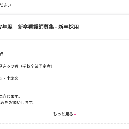
ださい
した上で体験内容を組み立てますので、病院の雰囲気や業務内容を知る
27年度 新卒看護師募集 - 新卒採用
症対策のため、その都度受入れ可否の判断をします。
師
見込みの者（学校卒業予定者）
査・小論文
に応じます。
みをお願いします。
もっと見る
証明書