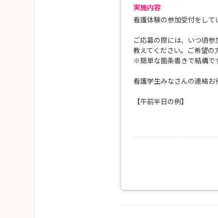
実施内容
看護体験の参加受付をして
ご応募の際には、いつ頃参
教えてください。ご希望の
※簡単な箇条書きで結構で
看護学生みなさんの連絡お
【午前半日の例】
8：30 病院到着・ユニ
8：45 病棟の朝会に参
担当看護師にシャド
12：00 看護体験終了・
12：30 終了
【午後半日の例】
13：15 病院到着・ユニ
13：30 カンファレンス
14：00 担当看護師にシ
16：30 看護体験終了・