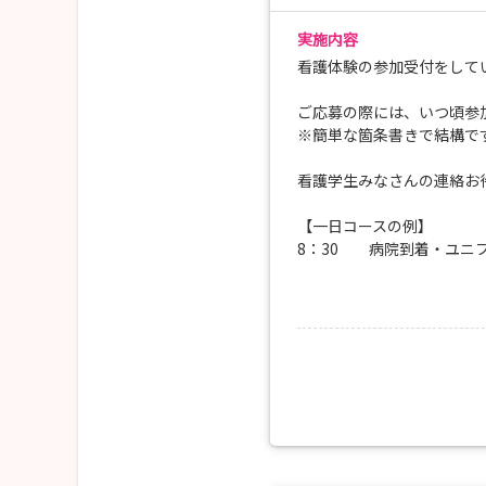
実施内容
看護体験の参加受付をして
ご応募の際には、いつ頃参
※簡単な箇条書きで結構で
看護学生みなさんの連絡お
【一日コースの例】
8：30 病院到着・ユニ
8：45 病棟の朝会に参
担当看護師にシャド
12：00 配膳・食事介助
12：30 休憩
13：30 カンファレンス
14：00 担当看護師にシ
16：30 看護体験終了・
17：00 終了