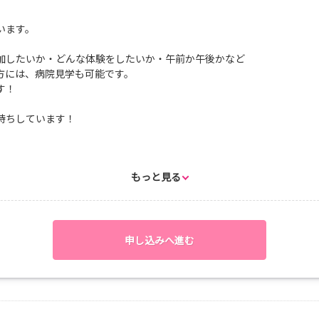
います。
加したいか・どんな体験をしたいか・午前か午後かなど
方には、病院見学も可能です。
す！
待ちしています！
フォームに着替える
もっと見る
加
ウイング
感想文記入
申し込みへ進む
フォームに着替える
/リシャッフル見学
ャドウイング
感想文記入