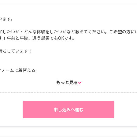
います。
加したいか・どんな体験をしたいかなど教えてください。ご希望の方に
す！午前と午後、違う部署でもOKです。
待ちしています！
フォームに着替える
加
もっと見る
ウイング
見学
/リシャッフル見学
ャドウイング
申し込みへ進む
感想文記入