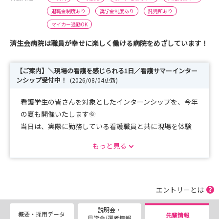
退職金制度あり
奨学金制度あり
託児所あり
マイカー通勤OK
済生会病院は職員が幸せに楽しく働ける病院をめざしています！
【ご案内】＼現場の看護を感じられる1日／看護サマーインター
ンシップ受付中！
(2026/08/04更新)
看護学生の皆さんを対象としたインターンシップを、今年
の夏も開催いたします🌞
当日は、実際に勤務している看護職員と共に現場を体験
し、
もっと見る
済生会の看護を身近に感じていただけるプログラムをご用
意しています。
当院への就職を検討中の方はもちろん、「済生会ってどん
な病院？」と興味をお持ちの方も、ぜひお気軽にご参加く
エントリーとは
ださい。
説明会・
お友達とのご参加も大歓迎です😄
概要・採用データ
先輩情報
見学会/選考情報