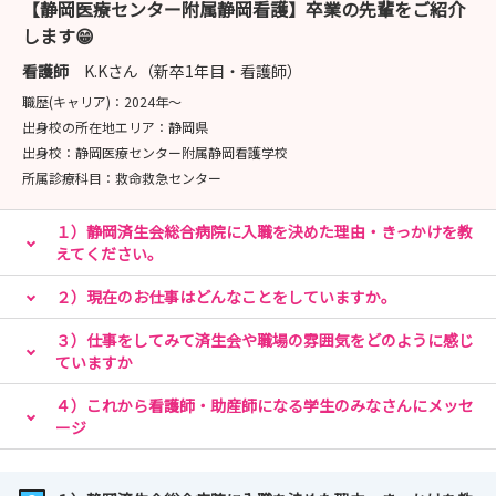
【静岡医療センター附属静岡看護】卒業の先輩をご紹介
・看護体験
します😁
・看護師との交流会
・院内見学 等
看護師
K.Kさん（新卒1年目・看護師）
職歴(キャリア)：
2024年〜
📍持ち物
出身校の所在地エリア：
静岡県
・マスク
出身校：
静岡医療センター附属静岡看護学校
・手指消毒剤およびフェイスシールド（実習で使用してい
所属診療科目：
救命救急センター
るものがあれば）
１）静岡済生会総合病院に入職を決めた理由・きっかけを教
・筆記用具
えてください。
・ユニフォーム
・靴
２）現在のお仕事はどんなことをしていますか。
・水分（必要に応じて）
３）仕事をしてみて済生会や職場の雰囲気をどのように感じ
※昼食は当院で用意いたします。
ていますか
📍応募方法
４）これから看護師・助産師になる学生のみなさんにメッセ
ージ
▶マイナビ看護学生からエントリー
▶当院HPの応募フォームからエントリー：
https://shizuoka-