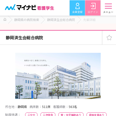
会員登録
ログイン
メニュー
静岡県の病院検索
静岡済生会総合病院
先輩詳細
静岡済生会総合病院
所在地：
静岡県
病床数：
511床
看護師数：
563名
制度待遇：
三交代
三次救急
寮・住宅補助あり
資格支援あり