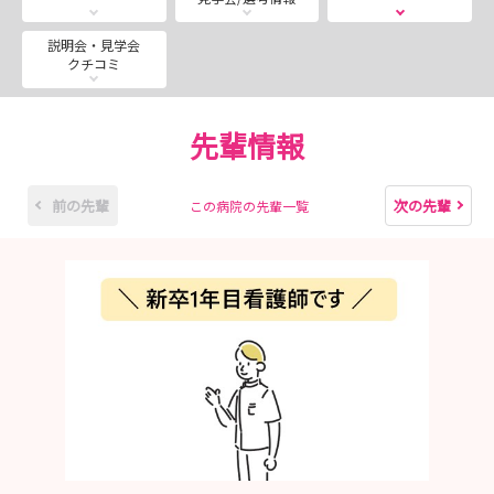
交通費支給制度（対象：静岡市外の養成校の学生）もあり
説明会・見学会
クチコミ
ますので、
遠方の方もお気軽にお越しくださいね。
先輩情報
📍対象
看護学生（2年生以上）
前の先輩
次の先輩
この病院の先輩一覧
※37.5℃以上の発熱・咳・鼻水等の風邪症状のない方
📍開催日
・2026年8月13日 8:30-16:00 【応募締切：7月30日】
・2026年8月25日 8:30-16:00 【応募締切：8月10日】
※内容はどちらも同じです。ご都合のよい日程でお申込み
ください。
📍プログラム（予定）
・病院概要および看護教育等の説明