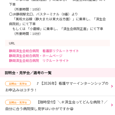
下車
（所要時間：10分）
〇JR静岡駅北口、バスターミナル（8番）より
「美和大谷線（静大または東大谷方面）」に乗車し、「済生会
病院前」にて下車
もしくは 「小鹿線」に乗車し、「済生会病院正面」にて下車
（所要時間：10分）
URL
静岡済生会総合病院 看護部リクルートサイト
静岡済生会総合病院・ホームページ
静岡済生会総合病院 リクルートサイト
説明会・見学会／選考の一覧
🚩【2026年】看護サマーインターンシップの
説明会・見学会
お申込みはコチラ！
【随時受付】＼＃済生会ってどんな病院？／
説明会・見学会
自分に合う病院探し見学はいかがですか😁