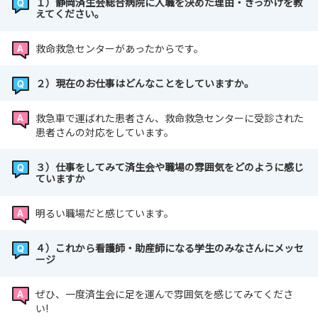
１）静岡済生会総合病院に入職を決めた理由・きっかけを教
saiseikai.jp/recruiting/application_form/
えてください。
※応募フォームの「希望日」に希望日（8/13または
8/25）をご記入ください。
救命救急センターがあったからです。
※応募フォームの「通信欄」に看護体験希望分野を第
1～第3希望までご記入ください。
２）現在のお仕事はどんなことをしていますか。
ご記入がない場合は体験病棟を当院で指定させてい
ただきます。
救急車で運ばれた患者さん、救命救急センターに受診された
患者さんの対応をしています。
３）仕事をしてみて済生会や職場の雰囲気をどのように感じ
ていますか
明るい職場だと感じています。
４）これから看護師・助産師になる学生のみなさんにメッセ
ージ
ぜひ、一度済生会に足を運んで雰囲気を感じてみてくださ
い!