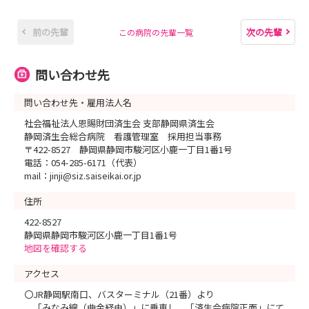
前の先輩
次の先輩
この病院の先輩一覧
問い合わせ先
問い合わせ先・雇用法人名
社会福祉法人恩賜財団済生会 支部静岡県済生会
静岡済生会総合病院 看護管理室 採用担当事務
〒422-8527 静岡県静岡市駿河区小鹿一丁目1番1号
電話：054-285-6171（代表）
mail：jinji@siz.saiseikai.or.jp
住所
422-8527
静岡県静岡市駿河区小鹿一丁目1番1号
地図を確認する
アクセス
〇JR静岡駅南口、バスターミナル（21番）より
「みなみ線（曲金経由）」に乗車し、「済生会病院正面」にて