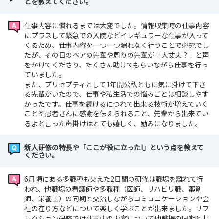
とを教えてください。
仕事内容に慣れるまでは大変でした。情報収集時の仕事内容
にプラスして緊急での入院などイレギュラーな仕事が入って
くるため、仕事内容を一つ一つ漏れなく行うことで必死でし
たが、その日のペアの先輩や周りの先輩が「大丈夫？」と声
をかけてくださり、たくさん助けてもらいながら仕事を行っ
ていました。
また、プリセプティとして1年間公私ともに気に掛けて下さ
る先輩がいたので、仕事や私生活での悩みごとは相談しやす
かったです。仕事を続けるにつれて出来る技術が増えていく
ことや患者さんに感謝を伝えられること、先輩から出来てい
るよと言った声掛けはとても嬉しく、励みになりました。
新人研修の特長や「ここが役に立った!」という点を教えて
ください。
6月頃にある多職種も交えた2日間の研修は職場を離れて行
われ、他職場の看護師や多職種（医師、リハビリ職、薬剤
師、栄養士）の同期と交流しながらコミュニケーションや会
社の在り方などについて楽しく学ぶことが出来ました。リフ
レクション研修では仕事中の内容について他職場の同期と共