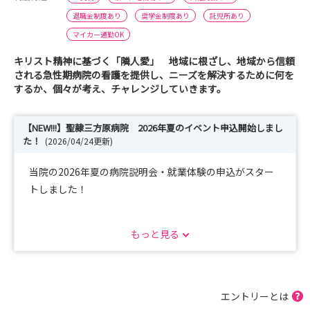
退職金制度あり
奨学金制度あり
託児所あり
マイカー通勤OK
キリスト精神に基づく「隣人愛」 地域に根ざし、地域から信頼
される急性期病院の看護を提供し、ニーズを解決するために何を
するか、個々が考え、チャレンジしていきます。
【NEW!!!】聖隷三方原病院 2026年夏のイベント申込開始しまし
た！
(2026/04/24更新)
当院の2026年夏の病院説明会・就業体験の申込がスター
トしました！
すでに続々と申込頂いております！ありがとうございます
もっと見る
＾＾
採用試験前に一度当院へお越しください。
希望する診療科での体験が可能です。
エントリーとは