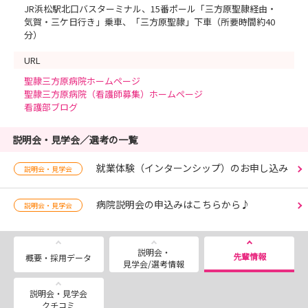
JR浜松駅北口バスターミナル、15番ポール「三方原聖隷経由・
気賀・三ケ日行き」乗車、「三方原聖隷」下車（所要時間約40
分）
URL
聖隷三方原病院ホームページ
聖隷三方原病院（看護師募集）ホームページ
看護部ブログ
説明会・見学会／選考の一覧
就業体験（インターンシップ）のお申し込み
説明会・見学会
病院説明会の申込みはこちらから♪
説明会・見学会
説明会・
先輩情報
概要・採用データ
見学会/選考情報
説明会・見学会
クチコミ