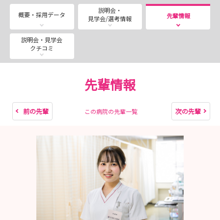
実際に働いている先輩職員のホンネをぜひ聞いてくださ
説明会・
い！!
概要・採用データ
先輩情報
見学会/選考情報
日程は当院ホームページや公式インスタグラムをご覧くだ
説明会・見学会
クチコミ
さい！
研修風景も随時投稿しています☆
先輩情報
前の先輩
次の先輩
この病院の先輩一覧