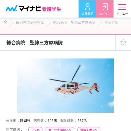
会員登録
ログイン
メニュー
静岡県の病院検索
総合病院 聖隷三方原病院
先輩詳細
総合病院 聖隷三方原病院
所在地：
静岡県
病床数：
928床
看護師数：
837名
制度待遇：
三交代
寮・住宅補助あり
資格支援あり