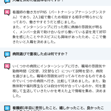
看護師の働き方がPNS（パートナーシップナーシングシステ
ム）であり、2人1組で働くため相談する相手が明らかにな
っており、働きやすそうだと感じました。
また、インターンシップに行った際に病棟の雰囲気が明る
く、メンバー全員で助け合いながら働いている姿を見て好印
象を感じたことやホスピスにも興味があったため、ここで働
きたいと入職を決めました。
病院選びで重視した点は何ですか？
いくつかの病院にインターンシップに行き、職場の雰囲気や
勤務時間（2交替、3交替など）について説明を受け、病院
を選びました。職場の雰囲気は行ってみてわかるものである
のでいくつかの病院へ行き、比較して決めました。また、勤
務体制や福利厚生などは自分が何が合っているのか、何を重
視して生活していきたいかを考えた上で情報を集め、決めま
した。
看護師1年目に苦労したこと、嬉しかったこと、良かったこ