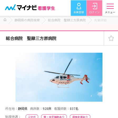
会員登録
ログイン
メニュー
静岡県の病院検索
総合病院 聖隷三方原病院
先輩詳細
総合病院 聖隷三方原病院
所在地：
静岡県
病床数：
928床
看護師数：
837名
制度待遇：
三交代
寮・住宅補助あり
資格支援あり