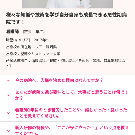
様々な知識や技術を学び自分自身も成長できる急性期病
院です！
看護師
佐宗 早希
職歴(キャリア)：
2017年〜
出身校の所在地エリア：
静岡県
出身校：
聖隷クリストファー大学
所属診療科目：
循環器科／腎臓・泌尿器科／その他（眼科、耳鼻咽喉科な
ど）
今の病院へ、入職を決めた理由はなんですか？
あなたが病院を選ぶ要件として、大事だと思うことは何です
か？
看護師1年目のとき苦労したことや、嬉しかった・良かった
ことを教えてください。
新人研修の特長や、「ここが役に立った！」という点を教え
てください。