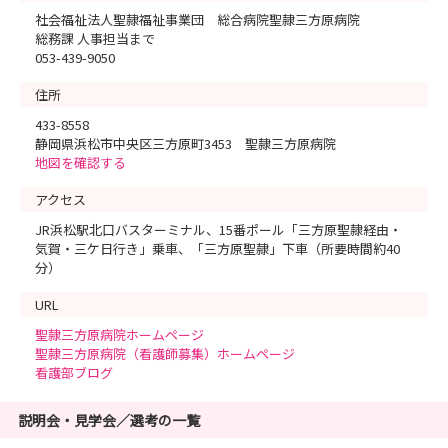
社会福祉法人聖隷福祉事業団 総合病院聖隷三方原病院
総務課 人事担当まで
053-439-9050
住所
433-8558
静岡県浜松市中央区三方原町3453 聖隷三方原病院
地図を確認する
アクセス
JR浜松駅北口バスターミナル、15番ポール「三方原聖隷経由・
気賀・三ケ日行き」乗車、「三方原聖隷」下車（所要時間約40
分）
URL
聖隷三方原病院ホームページ
聖隷三方原病院（看護師募集）ホームページ
看護部ブログ
説明会・見学会／選考の一覧