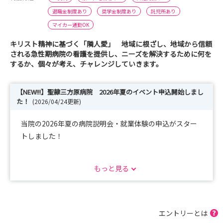
退職金制度あり
奨学金制度あり
託児所あり
マイカー通勤OK
キリスト精神に基づく「隣人愛」 地域に根ざし、地域から信頼
される急性期病院の看護を提供し、ニーズを解決するために何を
するか、個々が考え、チャレンジしていきます。
【NEW!!!】聖隷三方原病院 2026年夏のイベント申込開始しまし
た！
(2026/04/24更新)
当院の2026年夏の病院説明会・就業体験の申込がスター
トしました！
すでに続々と申込頂いております！ありがとうございます
もっと見る
＾＾
採用試験前に一度当院へお越しください。
希望する診療科での体験が可能です。
エントリーとは