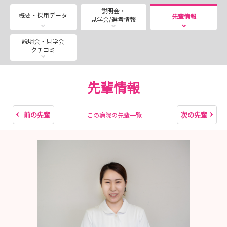
実際に働いている先輩職員のホンネをぜひ聞いてくださ
説明会・
い！!
概要・採用データ
先輩情報
見学会/選考情報
日程は当院ホームページや公式インスタグラムをご覧くだ
説明会・見学会
クチコミ
さい！
研修風景も随時投稿しています☆
先輩情報
前の先輩
次の先輩
この病院の先輩一覧