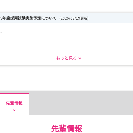
-9年度採用試験実施予定について
(2026/03/19更新)
て、
）まで
もっと見る
）まで
月）まで
Nurse】をご確認ください。
/recruit/recruit01/）
先輩情報
p-kumiai.or.jp/）
ahp-kumiai.or.jp/to-nurse/
先輩情報