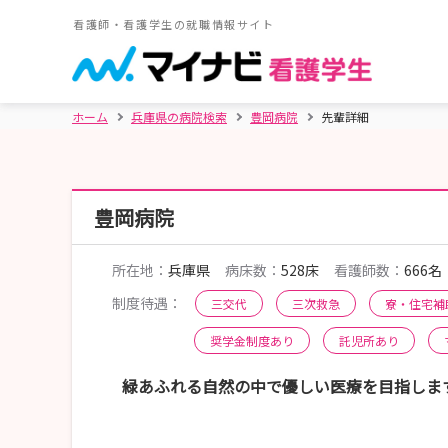
看護師・看護学生の就職情報サイト
ホーム
兵庫県の病院検索
豊岡病院
先輩詳細
豊岡病院
所在地：
兵庫県
病床数：
528床
看護師数：
666名
制度待遇：
三交代
三次救急
寮・住宅補
奨学金制度あり
託児所あり
緑あふれる自然の中で優しい医療を目指しま