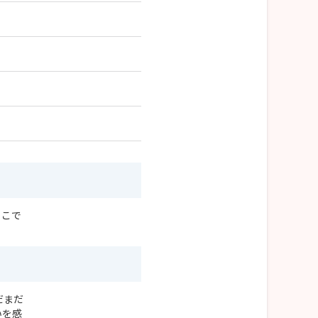
ここで
だまだ
いを感