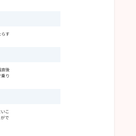
たらす
。
職直後
で乗り
ないこ
とがで