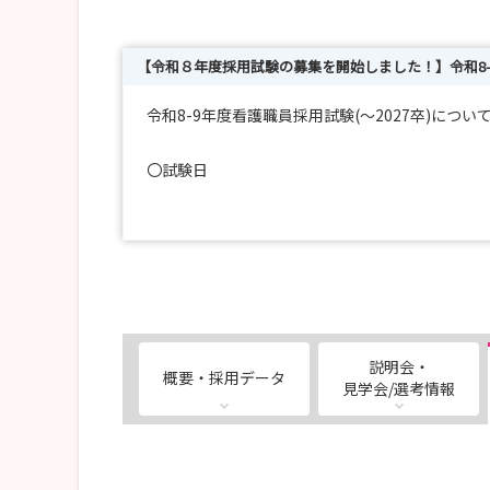
【令和８年度採用試験の募集を開始しました！】令和8
令和8-9年度看護職員採用試験(～2027卒)につい
〇試験日
第1回：令和8年4月25日(土)/ 同年４月20日（月
第2回：令和8年5月24日(日)/ 同年５月18日（月
第3回：令和8年6月27日(土)/ 同年６月22日（
その他詳細、申込みは、看護師募集サイト↓【To－
（https://www.toyookahp-kumiai.or.jp/to-nurse
説明会・
概要・採用データ
見学会/選考情報
公立豊岡病院組合公式サイト（https://www.toyookah
看護師募集サイト【To-Nurse】（https://www.toyook