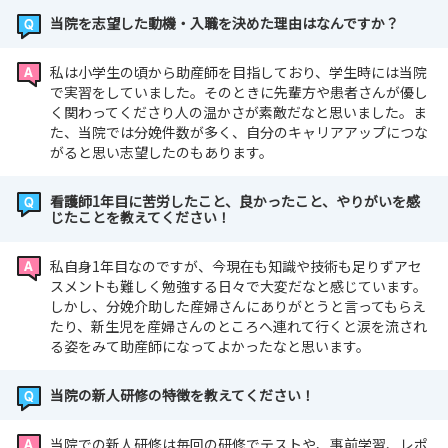
当院を志望した動機・入職を決めた理由はなんですか？
私は小学生の頃から助産師を目指しており、学生時には当院
で実習をしていました。そのときに先輩方や患者さんが優し
く関わってくださり人の温かさが素敵だなと思いました。ま
た、当院では分娩件数が多く、自分のキャリアアップにつな
がると思い志望したのもあります。
看護師1年目に苦労したこと、良かったこと、やりがいを感
じたことを教えてください！
私自身1年目なのですが、今現在も知識や技術も足りずアセ
スメントも難しく勉強する日々で大変だなと感じています。
しかし、分娩介助した産婦さんにありがとうと言ってもらえ
たり、新生児を産婦さんのところへ連れて行くと涙を流され
る姿をみて助産師になってよかったなと思います。
当院の新人研修の特徴を教えてください！
当院での新人研修は毎回の研修でテストや、事前学習、レポ