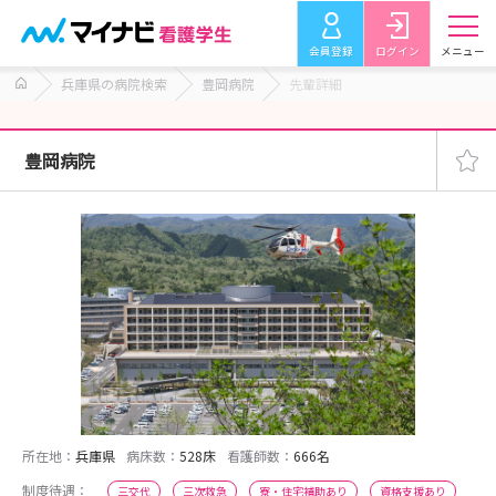
会員登録
ログイン
メニュー
兵庫県の病院検索
豊岡病院
先輩詳細
豊岡病院
所在地：
兵庫県
病床数：
528床
看護師数：
666名
制度待遇：
三交代
三次救急
寮・住宅補助あり
資格支援あり