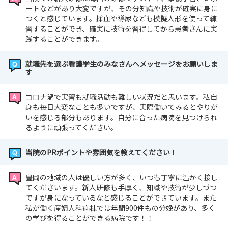
ートなどがあり大変ですが、その分知識や技術が確実に身に
つくと感じています。採血や導尿なども模擬人形を使って練
習することができ、確実に技術を習得してから患者さんに実
践することができます。
就職先を選ぶ看護学生のみなさんへメッセージをお願いしま
す
コロナ渦で実習も就職活動も難しい状況だと思います。私自
身も毎日大変なことも多いですが、実際働いてみるとやりが
いを感じる部分もあります。自分に合った病院を見つけられ
るように頑張ってください。
当院のPRポイントや雰囲気を教えてください！
豊岡の地域の人は優しい方が多く、いつも丁寧に温かく接し
てくださいます。新人研修も手厚く、知識や技術が少しづつ
ですが身になっているなと感じることができています。また
私が働く産婦人科病棟では年間900件もの分娩があり、多く
の学びを得ることができる病院です！！