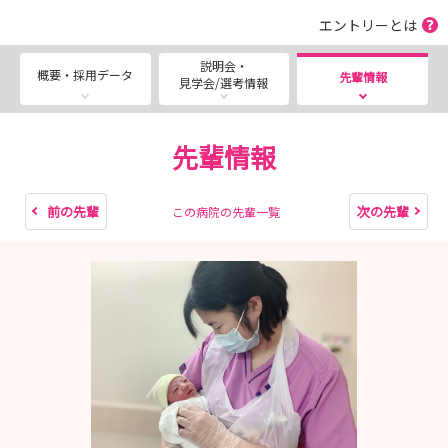
nurse/recruit/recruit01/）
エントリーとは
説明会・
概要・採用データ
先輩情報
見学会/選考情報
公立豊岡病院組合公式サイト（https://www.toyookahp-
kumiai.or.jp/）
看護師募集サイト【To-Nurse】
先輩情報
（https://www.toyookahp-kumiai.or.jp/to-nurse/
前の先輩
次の先輩
この病院の先輩一覧