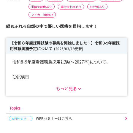
退職金制度あり
奨学金制度あり
託児所あり
マイカー通勤OK
緑あふれる自然の中で優しい医療を目指します！
【令和８年度採用試験の募集を開始しました！】令和8-9年度採
用試験実施予定について
(2026/03/19更新)
令和8-9年度看護職員採用試験(～2027卒)について、
〇試験日
第1回：令和8年4月25日(土)/ 同年４月20日（月）まで
もっと見る
第2回：令和8年5月24日(日)/ 同年５月18日（月）まで
第3回：令和8年6月27日(土)/ 同年６月22日（月）まで
Topics
その他詳細、申込みは、看護師募集サイト↓【To－
WEBセミナーはこちら
WEBセミナー
Nurse】をご確認ください。
（https://www.toyookahp-kumiai.or.jp/to-