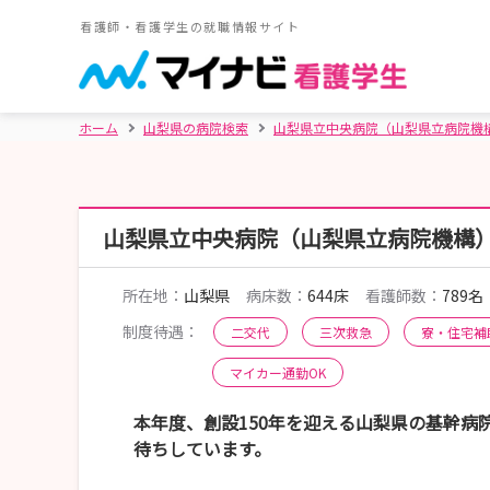
看護師・看護学生の就職情報サイト
ホーム
山梨県の病院検索
山梨県立中央病院（山梨県立病院機
山梨県立中央病院（山梨県立病院機構
所在地：
山梨県
病床数：
644床
看護師数：
789名
制度待遇：
二交代
三次救急
寮・住宅補
マイカー通勤OK
本年度、創設150年を迎える山梨県の基幹病
待ちしています。