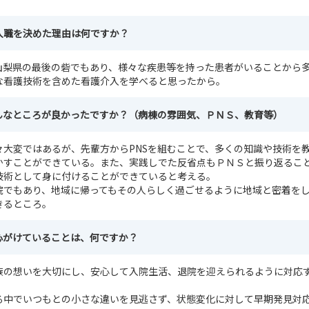
入職を決めた理由は何ですか？
山梨県の最後の砦でもあり、様々な疾患等を持った患者がいることから
な看護技術を含めた看護介入を学べると思ったから。
んなところが良かったですか？（病棟の雰囲気、ＰＮＳ、教育等）
々大変ではあるが、先輩方からPNSを組むことで、多くの知識や技術を
かすことができている。また、実践しでた反省点もＰＮＳと振り返るこ
技術として身に付けることができていると考える。
院でもあり、地域に帰ってもその人らしく過ごせるように地域と密着を
きるところ。
心がけていることは、何ですか？
族の想いを大切にし、安心して入院生活、退院を迎えられるように対応
る中でいつもとの小さな違いを見逃さず、状態変化に対して早期発見対