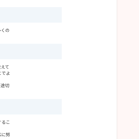
多くの
教えて
とでよ
し途切
するこ
応に努