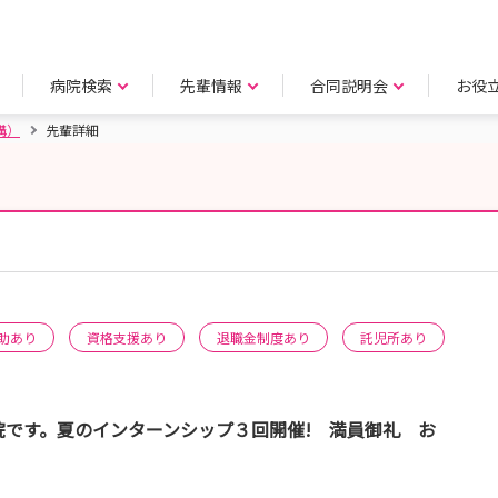
病院検索
先輩情報
合同説明会
お役
構）
先輩詳細
）
助あり
資格支援あり
退職金制度あり
託児所あり
院です。夏のインターンシップ３回開催! 満員御礼 お