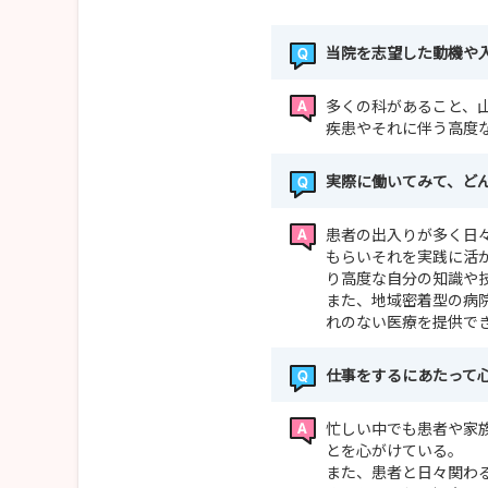
当院を志望した動機や
多くの科があること、
疾患やそれに伴う高度
実際に働いてみて、ど
患者の出入りが多く日
もらいそれを実践に活
り高度な自分の知識や
また、地域密着型の病
れのない医療を提供で
仕事をするにあたって
忙しい中でも患者や家
とを心がけている。
また、患者と日々関わ