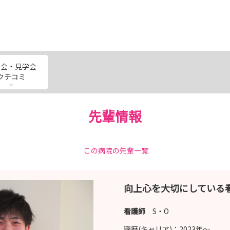
明会・見学会
クチコミ
先輩情報
この病院の先輩一覧
向上心を大切にしている
看護師
S・O
職歴(キャリア)：
2023年〜