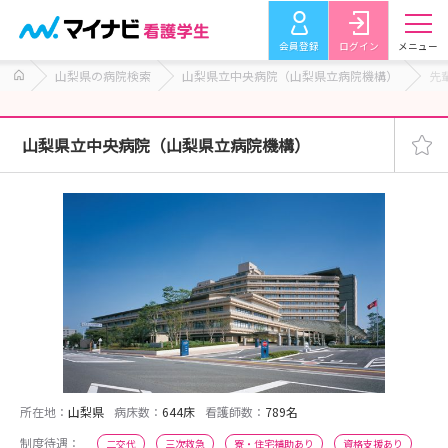
会員登録
ログイン
メニュー
山梨県の病院検索
山梨県立中央病院（山梨県立病院機構）
先
山梨県立中央病院（山梨県立病院機構）
所在地：
山梨県
病床数：
644床
看護師数：
789名
制度待遇：
二交代
三次救急
寮・住宅補助あり
資格支援あり