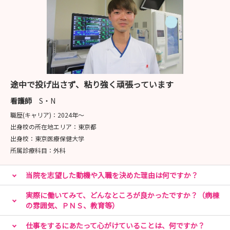
途中で投げ出さず、粘り強く頑張っています
看護師
S・N
職歴(キャリア)：
2024年〜
出身校の所在地エリア：
東京都
出身校：
東京医療保健大学
所属診療科目：
外科
当院を志望した動機や入職を決めた理由は何ですか？
実際に働いてみて、どんなところが良かったですか？（病棟
の雰囲気、ＰＮＳ、教育等）
仕事をするにあたって心がけていることは、何ですか？