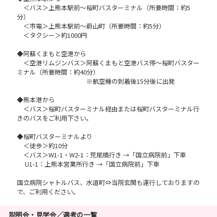
＜バス＞上熊本駅前～桜町バスターミナル（所要時間：約5
分）
＜市電＞上熊本駅前～蔚山町（所要時間：約5分）
＜タクシー＞約1000円
◆阿蘇くまもと空港から
＜空港リムジンバス＞阿蘇くまもと空港バス停～桜町バスター
ミナル（所要時間：約40分）
※航空機の到着後15分後に出発
◆熊本港から
＜バス＞桜町バスターミナル経由または桜町バスターミナル行
きのバスをご利用下さい。
◆桜町バスターミナルより
＜徒歩＞約10分
＜バス＞W1-1・W2-1：荒尾橋行き →「国立病院前」下車
U1-1：上熊本営業所行き →「国立病院前」下車
国立病院シャトルバス、水道町⇔当院玄関も運行しておりますの
で、ご利用ください。
説明会・見学会／選考の一覧