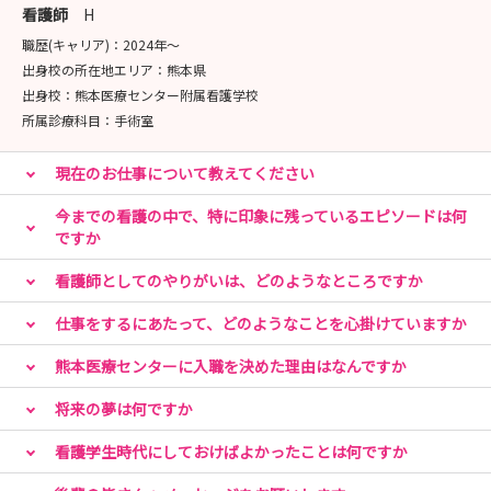
令和８年8月7日（金）13:30～16:15 受付期間：令和８
看護師
H
年7月1日（水）-7月15日（水）
職歴(キャリア)：
2024年〜
出身校の所在地エリア：
熊本県
お申込みはマイナビ看護学生「熊本医療センター」のペー
出身校：
熊本医療センター附属看護学校
ジよりお願いいたします。
所属診療科目：
手術室
皆さまのご参加を心よりお待ちしております。
現在のお仕事について教えてください
※受付期間開始後にお申し込み可能となります。
今までの看護の中で、特に印象に残っているエピソードは何
※救急1日体験およびがん看護体験は、応募多数の場合、
ですか
人数調整を行う場合がありますのでご了承ください。
看護師としてのやりがいは、どのようなところですか
仕事をするにあたって、どのようなことを心掛けていますか
熊本医療センターに入職を決めた理由はなんですか
将来の夢は何ですか
看護学生時代にしておけばよかったことは何ですか