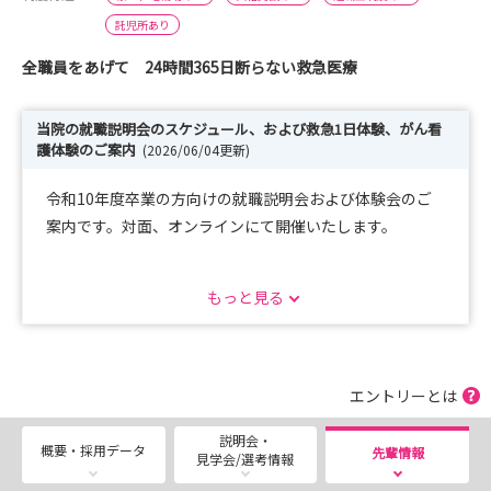
託児所あり
全職員をあげて 24時間365日断らない救急医療
当院の就職説明会のスケジュール、および救急1日体験、がん看
護体験のご案内
(2026/06/04更新)
令和10年度卒業の方向けの就職説明会および体験会のご
案内です。対面、オンラインにて開催いたします。
就職説明会
もっと見る
令和８年12月25日（金）KMC版就職説明会 熊本医療セ
ンター 受付期間：令和８年11月1日（日）～11月30日
（月）
令和９年1月16日（土）病院見学 熊本医療センター 受
エントリーとは
付期間：令和８年12月1日（火）～12月19日（土）
説明会・
令和９年2月17日（水）KMC版就職説明会 熊本医療セン
概要・採用データ
先輩情報
見学会/選考情報
ター 受付期間：令和９年1月1日（金）～1月27日（水）