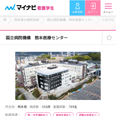
会員登録
ログイン
メニュー
熊本県の病院検索
国立病院機構 熊本医療センター
先輩詳細
国立病院機構 熊本医療センター
所在地：
熊本県
病床数：
550床
看護師数：
769名
制度待遇：
寮・住宅補助あり
資格支援あり
退職金制度あり