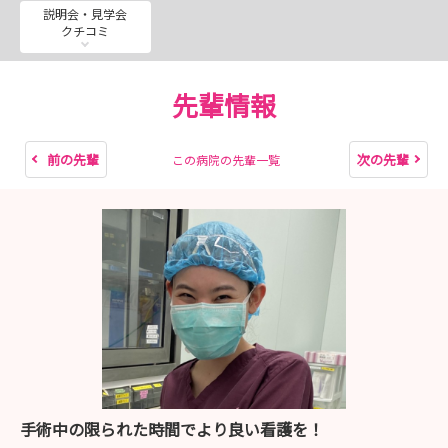
令和９年2月18日（木）web版就職説明会 受付期間：令
説明会・見学会
クチコミ
和９年1月1日（金）～1月28日（木）
令和９年3月5日（金）病院見学 熊本医療センター 受
付期間：令和９年2月1日（月）～2月12日（金）
先輩情報
令和９年3月11日（木）KMC版就職説明会 熊本医療セン
ター 受付期間：令和９年2月1日（月）～2月19日（金）
令和９年3月12日（金）病院見学 熊本医療センター 受
前の先輩
次の先輩
この病院の先輩一覧
付期間：令和９年2月1日（月）～2月19日（金）
救急医療1日体験
第1回:令和８年8月5日（水）10:00-15：35 受付期間：
令和８年7月1日（水）-7月15日（水）
第2回:令和８年8月6日 （木） 10：00-15：35 受付期
間：令和８年7月1日（水）-7月15日（水）
第3回:令和９年2月10日 （水） 10：00-15：35 受付期
間：令和９年1月1日（金）-1月13日（水）
手術中の限られた時間でより良い看護を！
がん看護体験