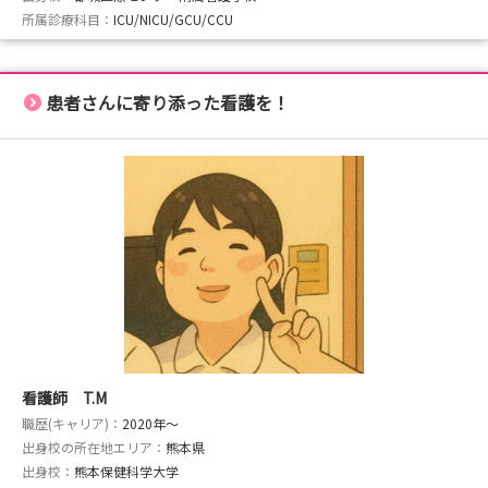
所属診療科目：
ICU/NICU/GCU/CCU
患者さんに寄り添った看護を！
看護師 T.M
職歴(キャリア)：
2020年〜
出身校の所在地エリア：
熊本県
出身校：
熊本保健科学大学