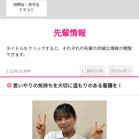
令和９年2月18日（木）web版就職説明会 受付期間：令
説明会・見学会
クチコミ
和９年1月1日（金）～1月28日（木）
令和９年3月5日（金）病院見学 熊本医療センター 受
付期間：令和９年2月1日（月）～2月12日（金）
先輩情報
令和９年3月11日（木）KMC版就職説明会 熊本医療セン
ター 受付期間：令和９年2月1日（月）～2月19日（金）
タイトルをクリックすると、それぞれの先輩の詳細な情報が閲覧
令和９年3月12日（金）病院見学 熊本医療センター 受
できます。
付期間：令和９年2月1日（月）～2月19日（金）
前の50件
次の50件
1-21件/21件中
救急医療1日体験
第1回:令和８年8月5日（水）10:00-15：35 受付期間：
思いやりの気持ちを大切に温もりのある看護を！
令和８年7月1日（水）-7月15日（水）
第2回:令和８年8月6日 （木） 10：00-15：35 受付期
間：令和８年7月1日（水）-7月15日（水）
第3回:令和９年2月10日 （水） 10：00-15：35 受付期
間：令和９年1月1日（金）-1月13日（水）
がん看護体験