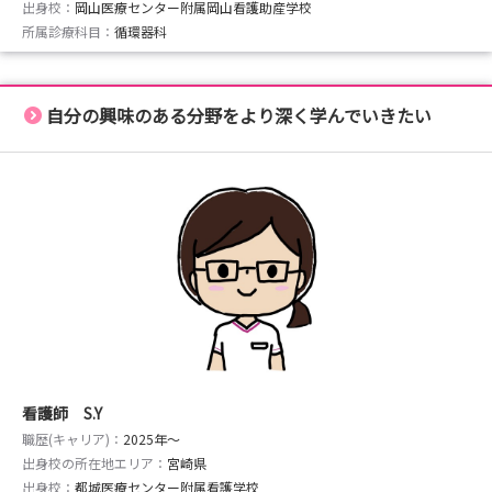
出身校：
岡山医療センター附属岡山看護助産学校
所属診療科目：
循環器科
自分の興味のある分野をより深く学んでいきたい
看護師 S.Y
職歴(キャリア)：
2025年〜
出身校の所在地エリア：
宮崎県
出身校：
都城医療センター附属看護学校