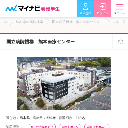
会員登録
ログイン
メニュー
熊本県の病院検索
国立病院機構 熊本医療センター
先輩一覧
国立病院機構 熊本医療センター
所在地：
熊本県
病床数：
550床
看護師数：
769名
制度待遇：
寮・住宅補助あり
資格支援あり
退職金制度あり