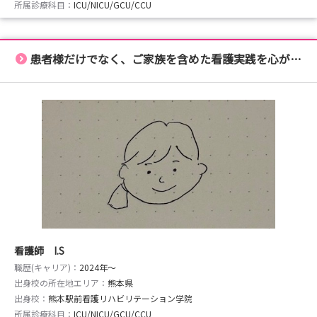
所属診療科目：
ICU/NICU/GCU/CCU
患者様だけでなく、ご家族を含めた看護実践を心がけています
看護師 I.S
職歴(キャリア)：
2024年〜
出身校の所在地エリア：
熊本県
出身校：
熊本駅前看護リハビリテーション学院
所属診療科目：
ICU/NICU/GCU/CCU