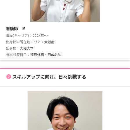
令和８年8月7日（金）13:30～16:15 受付期間：令和８
年7月1日（水）-7月15日（水）
お申込みはマイナビ看護学生「熊本医療センター」のペー
看護師 M
ジよりお願いいたします。
職歴(キャリア)：
2024年〜
皆さまのご参加を心よりお待ちしております。
出身校の所在地エリア：
大阪府
出身校：
大和大学
※受付期間開始後にお申し込み可能となります。
所属診療科目：
整形外科・形成外科
※救急1日体験およびがん看護体験は、応募多数の場合、
人数調整を行う場合がありますのでご了承ください。
スキルアップに向け、日々挑戦する