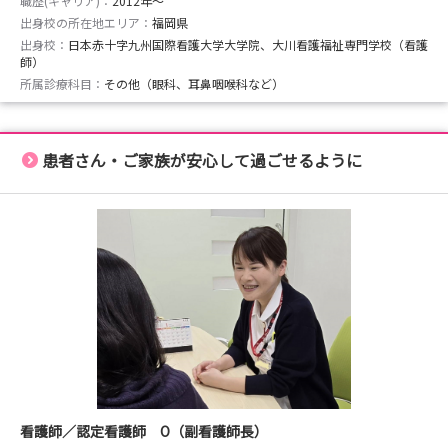
職歴(キャリア)：
2012年〜
出身校の所在地エリア：
福岡県
出身校：
日本赤十字九州国際看護大学大学院、大川看護福祉専門学校（看護
師）
所属診療科目：
その他（眼科、耳鼻咽喉科など）
患者さん・ご家族が安心して過ごせるように
看護師／認定看護師 O（副看護師長）