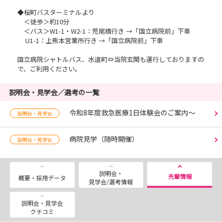
◆桜町バスターミナルより
＜徒歩＞約10分
＜バス＞W1-1・W2-1：荒尾橋行き →「国立病院前」下車
U1-1：上熊本営業所行き →「国立病院前」下車
国立病院シャトルバス、水道町⇔当院玄関も運行しておりますの
で、ご利用ください。
説明会・見学会／選考の一覧
令和8年度救急医療1日体験会のご案内～
説明会・見学会
病院見学（随時開催）
説明会・見学会
説明会・
先輩情報
概要・採用データ
見学会/選考情報
説明会・見学会
クチコミ