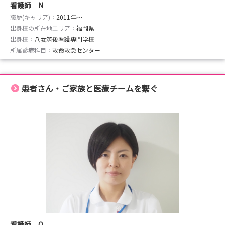
看護師 N
職歴(キャリア)：
2011年〜
出身校の所在地エリア：
福岡県
出身校：
八女筑後看護専門学校
所属診療科目：
救命救急センター
患者さん・ご家族と医療チームを繋ぐ
看護師 O