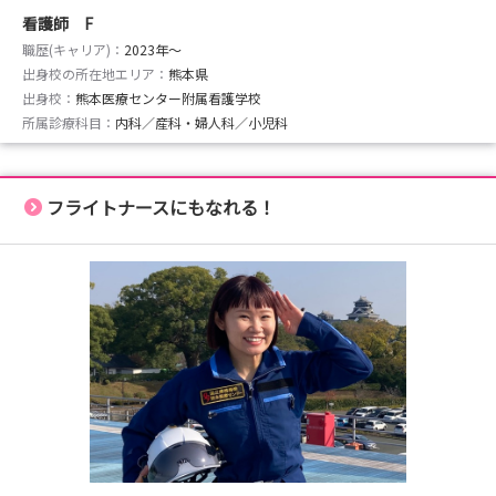
看護師 F
職歴(キャリア)：
2023年〜
出身校の所在地エリア：
熊本県
出身校：
熊本医療センター附属看護学校
所属診療科目：
内科／産科・婦人科／小児科
フライトナースにもなれる！