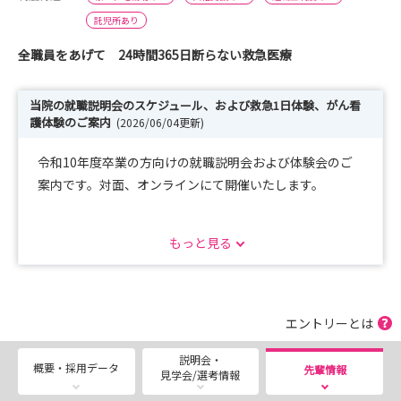
託児所あり
全職員をあげて 24時間365日断らない救急医療
当院の就職説明会のスケジュール、および救急1日体験、がん看
護体験のご案内
(2026/06/04更新)
令和10年度卒業の方向けの就職説明会および体験会のご
案内です。対面、オンラインにて開催いたします。
就職説明会
もっと見る
令和８年12月25日（金）KMC版就職説明会 熊本医療セ
ンター 受付期間：令和８年11月1日（日）～11月30日
（月）
令和９年1月16日（土）病院見学 熊本医療センター 受
エントリーとは
付期間：令和８年12月1日（火）～12月19日（土）
説明会・
令和９年2月17日（水）KMC版就職説明会 熊本医療セン
概要・採用データ
先輩情報
見学会/選考情報
ター 受付期間：令和９年1月1日（金）～1月27日（水）