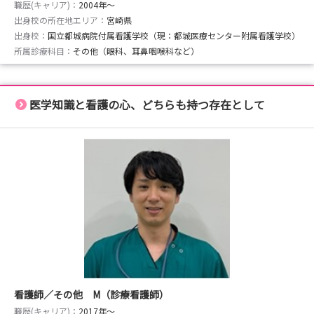
職歴(キャリア)：
2004年〜
出身校の所在地エリア：
宮崎県
出身校：
国立都城病院付属看護学校（現：都城医療センター附属看護学校）
所属診療科目：
その他（眼科、耳鼻咽喉科など）
医学知識と看護の心、どちらも持つ存在として
看護師／その他 M（診療看護師）
職歴(キャリア)：
2017年〜