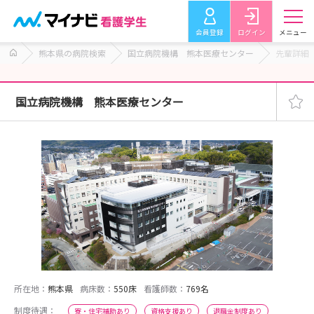
会員登録
ログイン
メニュー
熊本県の病院検索
国立病院機構 熊本医療センター
先輩詳細
国立病院機構 熊本医療センター
所在地：
熊本県
病床数：
550床
看護師数：
769名
制度待遇：
寮・住宅補助あり
資格支援あり
退職金制度あり