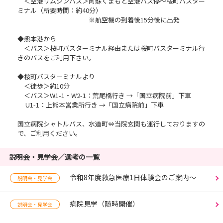
＜空港リムジンバス＞阿蘇くまもと空港バス停～桜町バスター
ミナル（所要時間：約40分）
※航空機の到着後15分後に出発
◆熊本港から
＜バス＞桜町バスターミナル経由または桜町バスターミナル行
きのバスをご利用下さい。
◆桜町バスターミナルより
＜徒歩＞約10分
＜バス＞W1-1・W2-1：荒尾橋行き →「国立病院前」下車
U1-1：上熊本営業所行き →「国立病院前」下車
国立病院シャトルバス、水道町⇔当院玄関も運行しておりますの
で、ご利用ください。
説明会・見学会／選考の一覧
令和8年度救急医療1日体験会のご案内～
説明会・見学会
病院見学（随時開催）
説明会・見学会