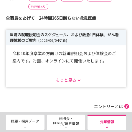
託児所あり
全職員をあげて 24時間365日断らない救急医療
当院の就職説明会のスケジュール、および救急1日体験、がん看
護体験のご案内
(2026/06/04更新)
令和10年度卒業の方向けの就職説明会および体験会のご
案内です。対面、オンラインにて開催いたします。
就職説明会
もっと見る
令和８年12月25日（金）KMC版就職説明会 熊本医療セ
ンター 受付期間：令和８年11月1日（日）～11月30日
（月）
令和９年1月16日（土）病院見学 熊本医療センター 受
エントリーとは
付期間：令和８年12月1日（火）～12月19日（土）
説明会・
令和９年2月17日（水）KMC版就職説明会 熊本医療セン
概要・採用データ
先輩情報
見学会/選考情報
ター 受付期間：令和９年1月1日（金）～1月27日（水）