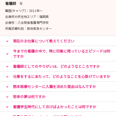
令和８年8月7日（金）13:30～16:15 受付期間：令和８
看護師
N
年7月1日（水）-7月15日（水）
職歴(キャリア)：
2011年〜
出身校の所在地エリア：
福岡県
お申込みはマイナビ看護学生「熊本医療センター」のペー
出身校：
八女筑後看護専門学校
ジよりお願いいたします。
所属診療科目：
救命救急センター
皆さまのご参加を心よりお待ちしております。
現在のお仕事について教えてください
※受付期間開始後にお申し込み可能となります。
今までの看護の中で、特に印象に残っているエピソードは何
※救急1日体験およびがん看護体験は、応募多数の場合、
ですか
人数調整を行う場合がありますのでご了承ください。
看護師としてのやりがいは、どのようなところですか
仕事をするにあたって、どのようなことを心掛けていますか
熊本医療センターに入職を決めた理由はなんですか
将来の夢は何ですか
看護学生時代にしておけばよかったことは何ですか