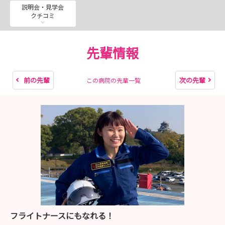
令和９年2月18日（木）web版就職説明会 受付期間：令
説明会・見学会
クチコミ
和９年1月1日（金）～1月28日（木）
令和９年3月5日（金）病院見学 熊本医療センター 受
付期間：令和９年2月1日（月）～2月12日（金）
先輩情報
令和９年3月11日（木）KMC版就職説明会 熊本医療セン
ター 受付期間：令和９年2月1日（月）～2月19日（金）
令和９年3月12日（金）病院見学 熊本医療センター 受
前の先輩
次の先輩
この病院の先輩一覧
付期間：令和９年2月1日（月）～2月19日（金）
救急医療1日体験
第1回:令和８年8月5日（水）10:00-15：35 受付期間：
令和８年7月1日（水）-7月15日（水）
第2回:令和８年8月6日 （木） 10：00-15：35 受付期
間：令和８年7月1日（水）-7月15日（水）
第3回:令和９年2月10日 （水） 10：00-15：35 受付期
間：令和９年1月1日（金）-1月13日（水）
フライトナースにもなれる！
がん看護体験