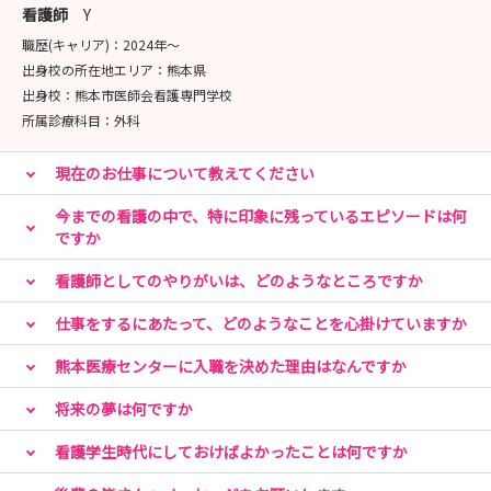
令和８年8月7日（金）13:30～16:15 受付期間：令和８
看護師
Y
年7月1日（水）-7月15日（水）
職歴(キャリア)：
2024年〜
出身校の所在地エリア：
熊本県
お申込みはマイナビ看護学生「熊本医療センター」のペー
出身校：
熊本市医師会看護専門学校
ジよりお願いいたします。
所属診療科目：
外科
皆さまのご参加を心よりお待ちしております。
現在のお仕事について教えてください
※受付期間開始後にお申し込み可能となります。
今までの看護の中で、特に印象に残っているエピソードは何
※救急1日体験およびがん看護体験は、応募多数の場合、
ですか
人数調整を行う場合がありますのでご了承ください。
看護師としてのやりがいは、どのようなところですか
仕事をするにあたって、どのようなことを心掛けていますか
熊本医療センターに入職を決めた理由はなんですか
将来の夢は何ですか
看護学生時代にしておけばよかったことは何ですか