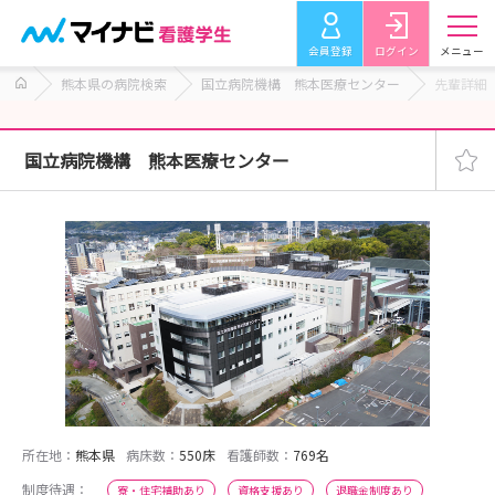
会員登録
ログイン
メニュー
熊本県の病院検索
国立病院機構 熊本医療センター
先輩詳細
国立病院機構 熊本医療センター
所在地：
熊本県
病床数：
550床
看護師数：
769名
制度待遇：
寮・住宅補助あり
資格支援あり
退職金制度あり