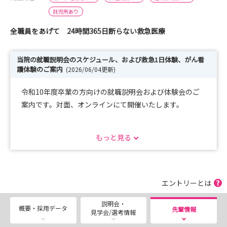
託児所あり
全職員をあげて 24時間365日断らない救急医療
当院の就職説明会のスケジュール、および救急1日体験、がん看
護体験のご案内
(2026/06/04更新)
令和10年度卒業の方向けの就職説明会および体験会のご
案内です。対面、オンラインにて開催いたします。
就職説明会
もっと見る
令和８年12月25日（金）KMC版就職説明会 熊本医療セ
ンター 受付期間：令和８年11月1日（日）～11月30日
（月）
令和９年1月16日（土）病院見学 熊本医療センター 受
エントリーとは
付期間：令和８年12月1日（火）～12月19日（土）
説明会・
令和９年2月17日（水）KMC版就職説明会 熊本医療セン
概要・採用データ
先輩情報
見学会/選考情報
ター 受付期間：令和９年1月1日（金）～1月27日（水）