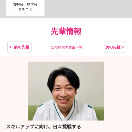
令和９年2月18日（木）web版就職説明会 受付期間：令
説明会・見学会
クチコミ
和９年1月1日（金）～1月28日（木）
令和９年3月5日（金）病院見学 熊本医療センター 受
付期間：令和９年2月1日（月）～2月12日（金）
先輩情報
令和９年3月11日（木）KMC版就職説明会 熊本医療セン
ター 受付期間：令和９年2月1日（月）～2月19日（金）
令和９年3月12日（金）病院見学 熊本医療センター 受
前の先輩
次の先輩
この病院の先輩一覧
付期間：令和９年2月1日（月）～2月19日（金）
救急医療1日体験
第1回:令和８年8月5日（水）10:00-15：35 受付期間：
令和８年7月1日（水）-7月15日（水）
第2回:令和８年8月6日 （木） 10：00-15：35 受付期
間：令和８年7月1日（水）-7月15日（水）
第3回:令和９年2月10日 （水） 10：00-15：35 受付期
間：令和９年1月1日（金）-1月13日（水）
スキルアップに向け、日々挑戦する
がん看護体験