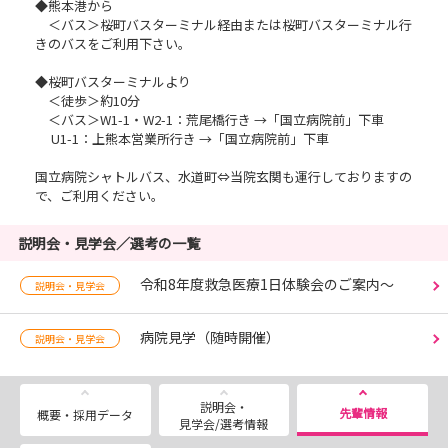
◆熊本港から
＜バス＞桜町バスターミナル経由または桜町バスターミナル行
きのバスをご利用下さい。
◆桜町バスターミナルより
＜徒歩＞約10分
＜バス＞W1-1・W2-1：荒尾橋行き →「国立病院前」下車
U1-1：上熊本営業所行き →「国立病院前」下車
国立病院シャトルバス、水道町⇔当院玄関も運行しておりますの
で、ご利用ください。
説明会・見学会／選考の一覧
令和8年度救急医療1日体験会のご案内～
説明会・見学会
病院見学（随時開催）
説明会・見学会
説明会・
先輩情報
概要・採用データ
見学会/選考情報