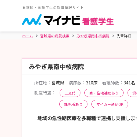
看護師・看護学生の就職情報サイト
ホーム
宮城県の病院検索
みやぎ県南中核病院
先輩詳細
みやぎ県南中核病院
所在地：
宮城県
病床数：
310床
看護師数：
341名
制度待遇：
三交代
寮・住宅補助あり
資
託児所あり
マイカー通勤OK
地域の急性期医療を多職種で連携し支援しま