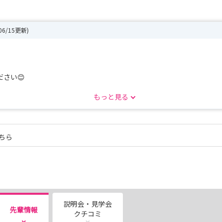
/06/15更新)
さい😊
もっと見る
ちら
説明会・見学会
先輩情報
クチコミ