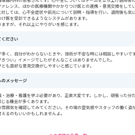
循環器内科の患者さんです。心不全についてはチームを立ち上げ退院後
ファレンス、ほかの医療機関やかかりつけ医との連携・意見交換をして
に対しては、心不全症状や前兆について説明・指導を行い、退院後も気
つけ医を受診できるようなシステムがあります。
りますが、それ以上にやりがいを感じます。
てください
が多く、自分がわからないときや、技術が不安な時には相談しやすいで
がきつい」イメージでしたがそんなことはありませんでした。
フとも良好な意見交換がしやすいと感じています。
へのメッセージ
識・治療・看護を学ぶ必要があり、正直大変です。しかし、頑張った分
感じる機会が多くあります。
の雰囲気を確認してみてください。その場の空気感やスタッフの働く姿
考えるのもいいかもしれませんよ。