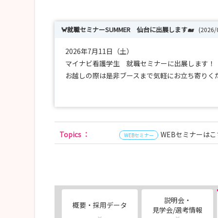
🦀就職セミナーSUMMER 仙台に出展します🐋
(2026
2026年7月11日（土）
マイナビ看護学生 就職セミナーに出展します！
お越しの際は是非ブースまで気軽にお立ち寄りくだ
質問等なんでもお受けいたします！！
♦就業体験受付中♦
Topics
：
WEBセミナーはこ
●一日コース
WEBセミナー
・2026年7月31日（金）
・2026年8月14日（金）
・2026年8月28日（金）
●半日コース
説明会・
概要・採用データ
・2026年7月25日（土）
見学会/選考情報