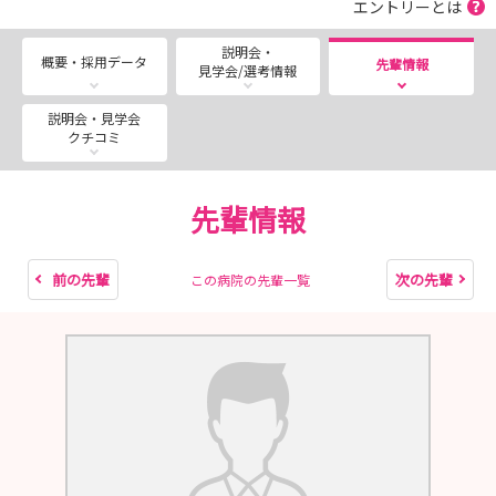
エントリーとは
●半日コース
説明会・
概要・採用データ
先輩情報
見学会/選考情報
・2026年7月25日（土）
・2026年8月22日（土）
説明会・見学会
クチコミ
😊お申し込みお待ちしております😊
先輩情報
前の先輩
次の先輩
この病院の先輩一覧