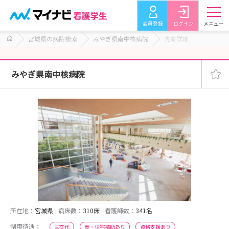
会員登録
ログイン
メニュー
宮城県の病院検索
みやぎ県南中核病院
先輩詳細
みやぎ県南中核病院
所在地：
宮城県
病床数：
310床
看護師数：
341名
制度待遇：
三交代
寮・住宅補助あり
資格支援あり