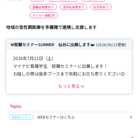
退職金制度あり
奨学金制度あり
託児所あり
マイカー通勤OK
地域の急性期医療を多職種で連携し支援します
🦀就職セミナーSUMMER 仙台に出展します🐋
(2026/06/15更新)
2026年7月11日（土）
マイナビ看護学生 就職セミナーに出展します！
お越しの際は是非ブースまで気軽にお立ち寄りください😊
質問等なんでもお受けいたします！！
もっと見る
♦就業体験受付中♦
Topics
●一日コース
WEBセミナーはこちら
WEBセミナー
・2026年7月31日（金）
・2026年8月14日（金）
・2026年8月28日（金）