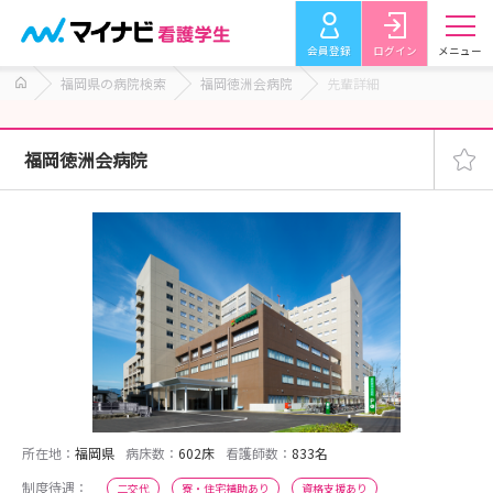
会員登録
ログイン
メニュー
福岡県の病院検索
福岡徳洲会病院
先輩詳細
福岡徳洲会病院
所在地：
福岡県
病床数：
602床
看護師数：
833名
制度待遇：
二交代
寮・住宅補助あり
資格支援あり