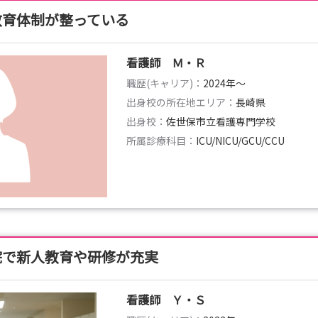
教育体制が整っている
看護師 Ｍ・Ｒ
職歴(キャリア)：
2024年〜
出身校の所在地エリア：
長崎県
出身校：
佐世保市立看護専門学校
所属診療科目：
ICU/NICU/GCU/CCU
院で新人教育や研修が充実
看護師 Ｙ・Ｓ