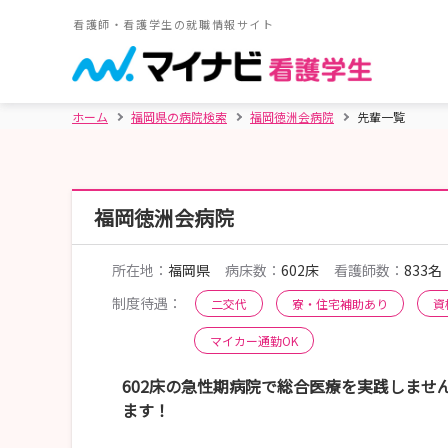
看護師・看護学生の就職情報サイト
ホーム
福岡県の病院検索
福岡徳洲会病院
先輩一覧
福岡徳洲会病院
所在地：
福岡県
病床数：
602床
看護師数：
833名
制度待遇：
二交代
寮・住宅補助あり
資
マイカー通勤OK
602床の急性期病院で総合医療を実践しませ
ます！