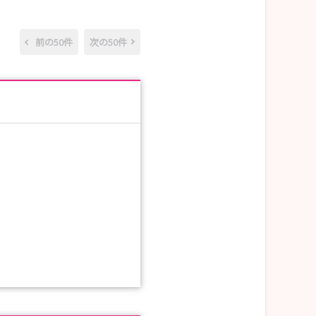
前の50件
次の50件