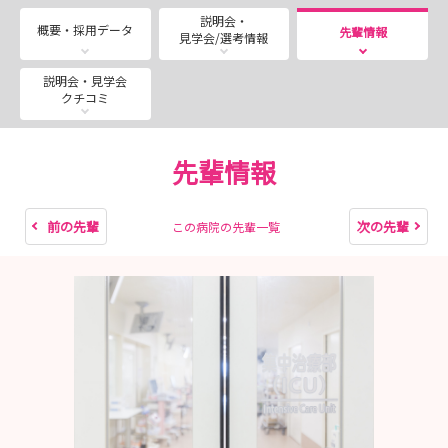
ここでは、みなさんの看護師デビューまでの道のり『Ｍ
説明会・
（まつなみ）フロー』をわかりやすくご案内します✨
概要・採用データ
先輩情報
見学会/選考情報
🌈Mフローチャート🌈
説明会・見学会
クチコミ
いろんな病院の話を軽く聞きたい→ STEP ０：就職ガイ
ダンスに行ってみよう🏥
病院の中をぐるっと見てみたい→ STEP 1：病院見学に
先輩情報
来てみよう🏥
実際に病棟を体験したい→ STEP 2：インターンシップ
に参加しよう🩺
前の先輩
次の先輩
この病院の先輩一覧
国試対策してもらえるなんてラッキーと思った方→
STEP 3：国試対策セミナー＋見学会に参加しよう📚
まつなみ受けるの決めた✨→ STEP 4：採用試験に応募
しよう🎵
🎀STEP ０：就職ガイダンスに行ってみよう🏥
短時間でいろんな病院の話が聞けるのはオトク🥰
まずは話をきいてみよう✨