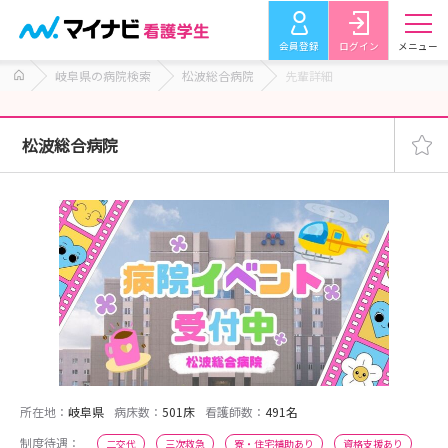
会員登録
ログイン
メニュー
岐阜県の病院検索
松波総合病院
先輩詳細
松波総合病院
所在地：
岐阜県
病床数：
501床
看護師数：
491名
制度待遇：
二交代
三次救急
寮・住宅補助あり
資格支援あり