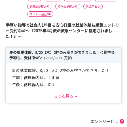
退職金制度あり
奨学金制度あり
託児所あり
マイカー通勤OK
手厚い指導で社会人1年目も安心◎夏の就業体験も絶賛エントリ
ー受付中🍉～『2025年4月救命救急センターに指定されまし
た！』〜
夏の就業体験、8/20（木）2枠のみ空きができました！＜見学会
予約も、受付中🍉＞
(2026/07/31更新)
夏の就業体験、8/20（木）2枠のみ空きができました！
午前：循環器内科、手術室
午後：循環器内科、ICU
にて予約可能です！早い者勝ちなのでお早目に🙌
もっと見る
☹️就職先ってどうやって決めるの？☹️自分にはどこが合い
そうかな…？不安でいっぱいでも、自信が持てなくても大
丈夫✌️
エントリーとは