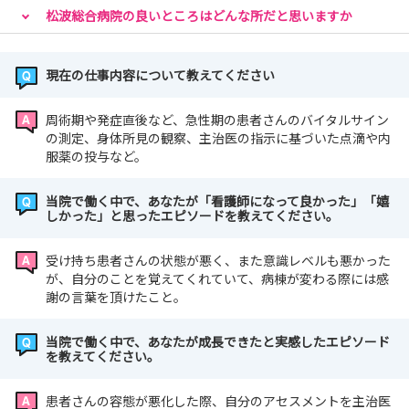
😀
松波総合病院の良いところはどんな所だと思いますか
内定者限定のイベントとして国試対策セミナーを夏に開催
予定です📖
STEP３の国試対策セミナーと合わせるとかなり広い範囲
現在の仕事内容について教えてください
をカバーできます！
周術期や発症直後など、急性期の患者さんのバイタルサイン
の測定、身体所見の観察、主治医の指示に基づいた点滴や内
みなさんにお会いできる日を楽しみにしています🫠
服薬の投与など。
当院で働く中で、あなたが「看護師になって良かった」「嬉
しかった」と思ったエピソードを教えてください。
受け持ち患者さんの状態が悪く、また意識レベルも悪かった
が、自分のことを覚えてくれていて、病棟が変わる際には感
謝の言葉を頂けたこと。
当院で働く中で、あなたが成長できたと実感したエピソード
を教えてください。
患者さんの容態が悪化した際、自分のアセスメントを主治医