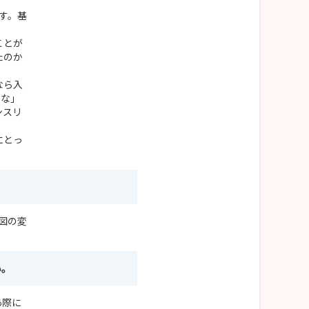
す。基
ことが
たのか
なら入
かな」
ンスリ
にとっ
図の変
い。
あ際に