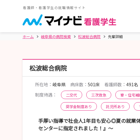
看護師・看護学生の就職情報サイト
ホーム
岐阜県の病院検索
松波総合病院
先輩詳細
松波総合病院
所在地：
岐阜県
病床数：
501床
看護師数：
491名
制度待遇：
二交代
三次救急
寮・住宅補
奨学金制度あり
託児所あり
手厚い指導で社会人1年目も安心◎夏の就業体験
センターに指定されました！』〜