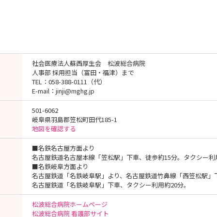
社会医療法人蘇西厚生会 松波総合病院
人事部 採用担当（富田・福津）まで
TEL：058-388-0111（代）
E-mail：jinji@mghg.jp
501-6062
岐阜県羽島郡笠松町田代185-1
地図を確認する
■名鉄名古屋方面より
名古屋鉄道名古屋本線「笠松駅」下車、徒歩約15分。タクシー利
■名鉄岐阜方面より
名古屋鉄道「名鉄岐阜駅」より、名古屋鉄道竹鼻線「西笠松駅」下
名古屋鉄道「名鉄岐阜駅」下車、タクシー利用約20分。
松波総合病院ホームページ
松波総合病院 看護部サイト