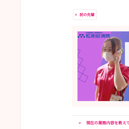
🎀STEP ０：就職ガイダンスに行ってみよう🏥
前の先輩
短時間でいろんな病院の話が聞けるのはオトク🥰
まずは話をきいてみよう✨
🎀STEP 1：病院見学に来てみよう🏥
「まずは見てみる」が第一歩✨
リアルな職場の雰囲気を感じられるチャンス！
先輩ナースや採用担当者へ質問し放題👀💬希望日
🎀STEP 2：就業体験に参加しよう🩺
🎀STEP 3：国試対策セミナー＋病院見学会に参加
お勉強イベントとして秋に開催予定です🍁
🎀STEP 4：採用試験に応募しよう🎵
いよいよラストステージ🌈
現在の業務内容を教え
あなたの想いを伝えてください📣✨