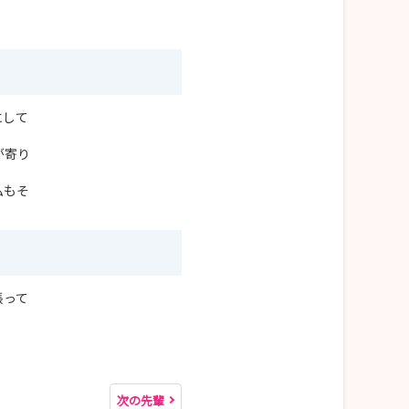
にして
が寄り
私もそ
張って
次の先輩