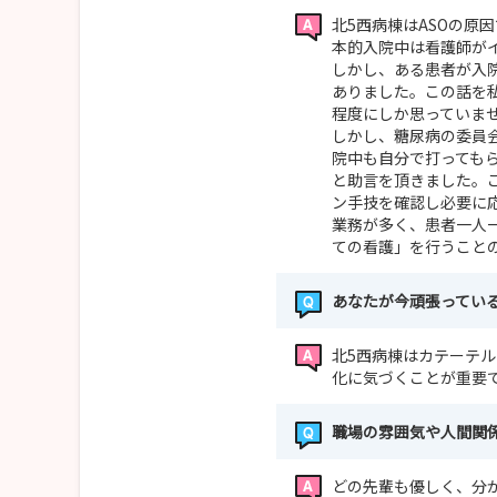
北5西病棟はASOの原
本的入院中は看護師が
しかし、ある患者が入
ありました。この話を
程度にしか思っていま
しかし、糖尿病の委員
院中も自分で打っても
と助言を頂きました。
ン手技を確認し必要に
業務が多く、患者一人
ての看護」を行うこと
あなたが今頑張ってい
北5西病棟はカテーテ
化に気づくことが重要
職場の雰囲気や人間関
どの先輩も優しく、分