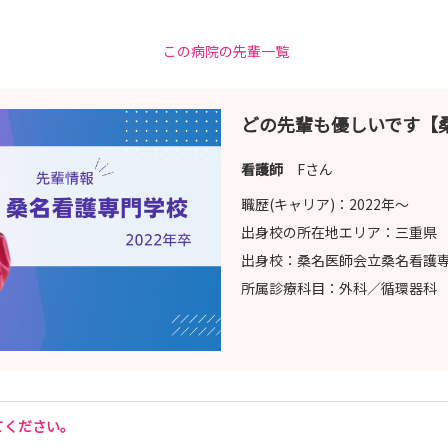
この病院の先輩一覧
どの先輩も優しいです【
看護師
Fさん
職歴(キャリア)：
2022年〜
程を教えてください🙌
出身校の所在地エリア：
三重県
出身校：
桑名医師会立桑名看護
所属診療科目：
外科／循環器科
しよう📚
てください。