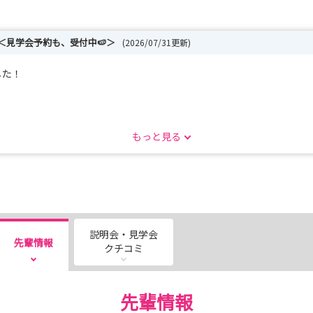
＜見学会予約も、受付中🍉＞
(2026/07/31更新)
した！
もっと見る
どこが合いそうかな…？不安でいっぱいでも、自信が持てなくても大丈夫✌
り『Ｍ（まつなみ）フロー』をわかりやすくご案内します✨
就職ガイダンスに行ってみよう🏥
説明会・見学会
先輩情報
見学に来てみよう🏥
クチコミ
シップに参加しよう🩺
STEP 3：国試対策セミナー＋見学会に参加しよう📚
先輩情報
に応募しよう🎵