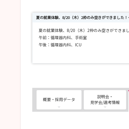
夏の就業体験、8/20（木）2枠のみ空きができました！
夏の就業体験、8/20（木）2枠のみ空きができま
午前：循環器内科、手術室
午後：循環器内科、ICU
にて予約可能です！早い者勝ちなのでお早目に🙌
☹️就職先ってどうやって決めるの？☹️自分には
ここでは、みなさんの看護師デビューまでの道の
🌈Mフローチャート🌈
いろんな病院の話を軽く聞きたい→ STEP ０：
説明会・
概要・採用データ
病院の中をぐるっと見てみたい→ STEP 1：病院
見学会/選考情報
実際に病棟を体験したい→ STEP 2：インターン
国試対策してもらえるなんてラッキーと思った方→ 
まつなみ受けるの決めた✨→ STEP 4：採用試験