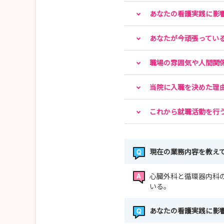
あなたの看護実践に影
😀STEP 4裏ステージ：内定者向けイベントに参加
内定者限定のイベントとして国試対策セミナーを夏
あなたが今頑張ってい
STEP３の国試対策セミナーと合わせるとかなり
職場の雰囲気や人間関
みなさんにお会いできる日を楽しみにしています
当院に入職を決めた理
これから就職活動を行
現在の業務内容を教え
心臓外科と循環器内科
いる。
あなたの看護実践に影