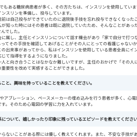
因でもある糖尿病患者が多く、その方たちは、インスリンを使用していま
インスリンを準備し、投与しています。
院前は自己投与ができていたのに退院後手技を忘れ投与できなくなった
私が知った時にはその患者は既に退院していたため、そんなことがあっ
せんでした。
会に属し、主任とインスリンについて話す機会があり「家で自分で打つ
らってその手技を確認してあげることがその人にとっての看護じゃない
この出来事があってから、私はインスリンを使用している患者全員にイ
応じて指導をするようになりました。
一人と向き合うことはなかなか難しいですが、主任のおかげで「その人
の重要性を改めて実感することができました。
ること、興味を持っていることを教えてください。
ルやアブレーション、ペースメーカーの埋め込みを行う患者が多く、心電
です。そのため心電図の学習に力を入れています。
係について、嬉しかったり印象に残っているエピソードを教えてくださ
からないことがある際には優しく教えてくれます。また、不安な手技が