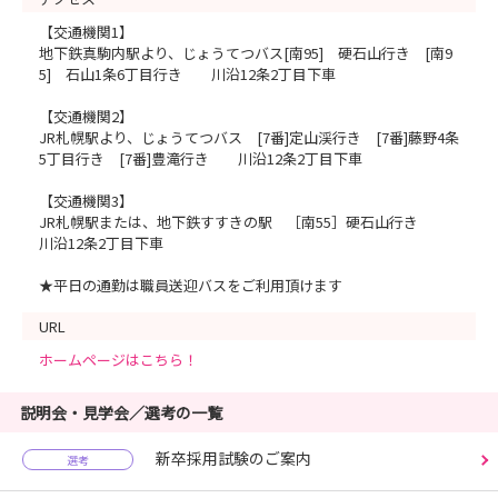
【交通機関1】
地下鉄真駒内駅より、じょうてつバス[南95] 硬石山行き [南9
5] 石山1条6丁目行き 川沿12条2丁目下車
【交通機関2】
JR札幌駅より、じょうてつバス [7番]定山渓行き [7番]藤野4条
5丁目行き [7番]豊滝行き 川沿12条2丁目下車
【交通機関3】
JR札幌駅または、地下鉄すすきの駅 ［南55］硬石山行き
川沿12条2丁目下車
★平日の通勤は職員送迎バスをご利用頂けます
URL
ホームページはこちら！
説明会・見学会／選考の一覧
新卒採用試験のご案内
選考