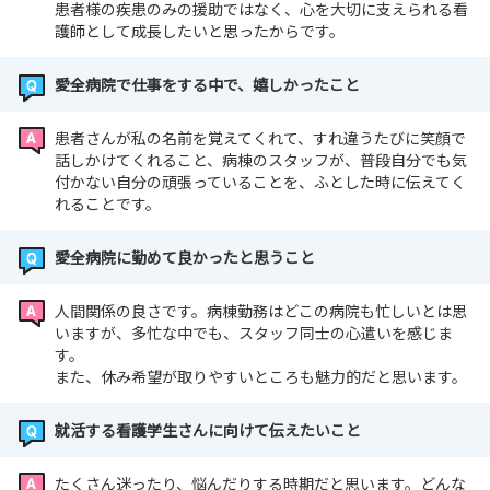
愛全病院や看護部の紹介、新卒職員への教育体制の説明な
患者様の疾患のみの援助ではなく、心を大切に支えられる看
護師として成長したいと思ったからです。
どがありまして
その後病棟見学や、先輩看護師との交流会などのプログラ
愛全病院で仕事をする中で、嬉しかったこと
ムをご用意しております
来院が難しい方はWeb（Zoom）での説明会も可能です！
患者さんが私の名前を覚えてくれて、すれ違うたびに笑顔で
Web説明会は随時受付しております
話しかけてくれること、病棟のスタッフが、普段自分でも気
付かない自分の頑張っていることを、ふとした時に伝えてく
れることです。
～開催日程～
【インターンシップ】：毎月第2・第4水曜日に開催中
愛全病院に勤めて良かったと思うこと
☆真駒内駅からシャトルバスをご
利用頂けます（真駒内駅 12:08 発）
人間関係の良さです。病棟勤務はどこの病院も忙しいとは思
【病院見学会】 ：毎月第2・第4土曜日に開催中！
いますが、多忙な中でも、スタッフ同士の心遣いを感じま
す。
また、休み希望が取りやすいところも魅力的だと思います。
説明会・見学会ページをご確認の上、お申込みください。
また、上記日時での参加が難しい方は個別対応も可能で
就活する看護学生さんに向けて伝えたいこと
す。
詳しくはお問い合わせください。
たくさん迷ったり、悩んだりする時期だと思います。どんな