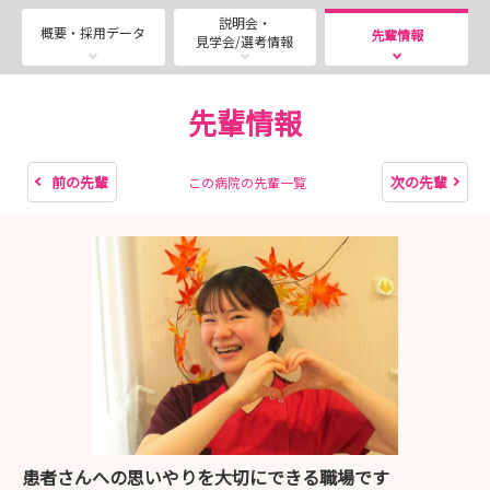
・2026年8月7日（金）
説明会・
・2026年8月21日（金）
概要・採用データ
先輩情報
見学会/選考情報
※時間は全て10：00～開始となります
※上記日時での参加が難しい方は個別対応も可能です。
先輩情報
土日の選考会も可能です。詳しくはお問い合わせください
※申し込みは試験日の8日前までにお願いします
前の先輩
次の先輩
この病院の先輩一覧
※採用予定人数に達し次第、募集終了となります
※遠方の方はWeb面接も実施しております。ご相談くださ
い
◆2028年卒業生向けインターンシップ・病院見学会のご
案内◆
愛全病院では、インターンシップや病院見学会を毎月2回
ずつ開催しております。
患者さんへの思いやりを大切にできる職場です