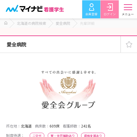
会員登録
ログイン
メニュー
北海道の病院検索
愛全病院
先輩詳細
愛全病院
所在地：
北海道
病床数：
609床
看護師数：
241名
制度待遇：
二交代
寮・住宅補助あり
資格支援あり