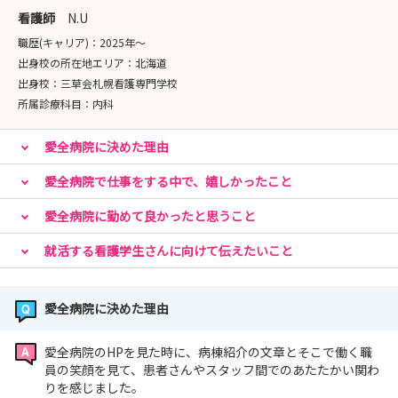
病院や職員の雰囲気を直接感じられますので、是非ご参加
看護師
N.U
ください！
職歴(キャリア)：
2025年〜
慢性期に興味がある方、充実した教育体制の中で学びたい
出身校の所在地エリア：
北海道
方、ワークライフバランスを大事にされている方
出身校：
三草会札幌看護専門学校
お待ちしております
所属診療科目：
内科
愛全病院に決めた理由
★インターンシップのご案内☆
愛全病院で行っている看護や介護、病棟ごとの特徴や違い
愛全病院で仕事をする中で、嬉しかったこと
についての説明がありまして
愛全病院に勤めて良かったと思うこと
院内見学で各病棟の実際のお仕事内容を見て頂きます。
その後、実際に愛全会オリジナルの「あいちゃんケア」を
就活する看護学生さんに向けて伝えたいこと
体験できます。
他にも先輩職員や面接担当者との質疑応答など、色々なプ
愛全病院に決めた理由
ログラムをご用意致しております
愛全病院のHPを見た時に、病棟紹介の文章とそこで働く職
員の笑顔を見て、患者さんやスタッフ間でのあたたかい関わ
☆病院見学会のご案内★
りを感じました。