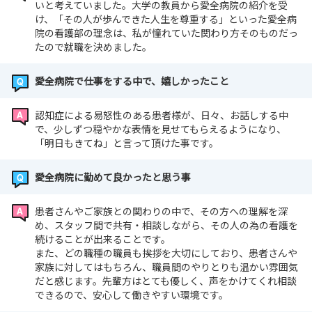
愛全病院や看護部の紹介、新卒職員への教育体制の説明な
いと考えていました。大学の教員から愛全病院の紹介を受
け、「その人が歩んできた人生を尊重する」といった愛全病
どがありまして
院の看護部の理念は、私が憧れていた関わり方そのものだっ
その後病棟見学や、先輩看護師との交流会などのプログラ
たので就職を決めました。
ムをご用意しております
来院が難しい方はWeb（Zoom）での説明会も可能です！
愛全病院で仕事をする中で、嬉しかったこと
Web説明会は随時受付しております
認知症による易怒性のある患者様が、日々、お話しする中
で、少しずつ穏やかな表情を見せてもらえるようになり、
～開催日程～
「明日もきてね」と言って頂けた事です。
【インターンシップ】：毎月第2・第4水曜日に開催中
☆真駒内駅からシャトルバスをご
愛全病院に勤めて良かったと思う事
利用頂けます（真駒内駅 12:08 発）
患者さんやご家族との関わりの中で、その方への理解を深
【病院見学会】 ：毎月第2・第4土曜日に開催中！
め、スタッフ間で共有・相談しながら、その人の為の看護を
続けることが出来ることです。
説明会・見学会ページをご確認の上、お申込みください。
また、どの職種の職員も挨拶を大切にしており、患者さんや
また、上記日時での参加が難しい方は個別対応も可能で
家族に対してはもちろん、職員間のやりとりも温かい雰囲気
だと感じます。先輩方はとても優しく、声をかけてくれ相談
す。
できるので、安心して働きやすい環境です。
詳しくはお問い合わせください。