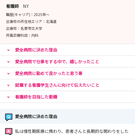
病院や職員の雰囲気を直接感じられますので、是非ご参加
看護師
N.Y
ください！
職歴(キャリア)：
2025年〜
慢性期に興味がある方、充実した教育体制の中で学びたい
出身校の所在地エリア：
北海道
方、ワークライフバランスを大事にされている方
出身校：
名寄市立大学
お待ちしております
所属診療科目：
内科
愛全病院に決めた理由
★インターンシップのご案内☆
愛全病院で行っている看護や介護、病棟ごとの特徴や違い
愛全病院で仕事をする中で、嬉しかったこと
についての説明がありまして
愛全病院に勤めて良かったと思う事
院内見学で各病棟の実際のお仕事内容を見て頂きます。
その後、実際に愛全会オリジナルの「あいちゃんケア」を
就職する看護学生さんに向けて伝えたいこと
体験できます。
看護師を目指した動機
他にも先輩職員や面接担当者との質疑応答など、色々なプ
ログラムをご用意致しております
愛全病院に決めた理由
☆病院見学会のご案内★
私は慢性期医療に携わり、患者さんと長期的な関わりをした