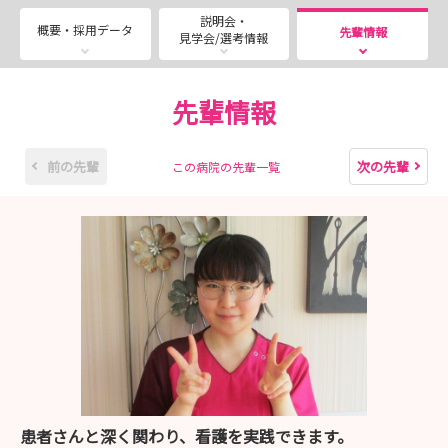
・2026年8月7日（金）
説明会・
・2026年8月21日（金）
概要・採用データ
先輩情報
見学会/選考情報
※時間は全て10：00～開始となります
※上記日時での参加が難しい方は個別対応も可能です。
先輩情報
土日の選考会も可能です。詳しくはお問い合わせください
※申し込みは試験日の8日前までにお願いします
前の先輩
次の先輩
この病院の先輩一覧
※採用予定人数に達し次第、募集終了となります
※遠方の方はWeb面接も実施しております。ご相談くださ
い
◆2028年卒業生向けインターンシップ・病院見学会のご
案内◆
愛全病院では、インターンシップや病院見学会を毎月2回
ずつ開催しております。
患者さんと深く関わり、看護を実践できます。