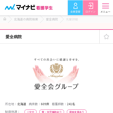
会員登録
ログイン
メニュー
北海道の病院検索
愛全病院
先輩詳細
愛全病院
所在地：
北海道
病床数：
609床
看護師数：
241名
制度待遇：
二交代
寮・住宅補助あり
資格支援あり