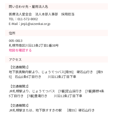
問い合わせ先・雇用法人名
医療法人愛全会 法人本部人事部 採用担当
TEL：011-572-8002
E-Mail：jinji1@aizenkai.or.jp
住所
005-0813
札幌市南区川沿13条2丁目1番38号
地図を確認する
アクセス
【交通機関1】
地下鉄真駒内駅より、じょうてつバス[南95] 硬石山行き [南9
5] 石山1条6丁目行き 川沿12条2丁目下車
【交通機関2】
JR札幌駅より、じょうてつバス [7番]定山渓行き [7番]藤野4条
5丁目行き [7番]豊滝行き 川沿12条2丁目下車
【交通機関3】
JR札幌駅または、地下鉄すすきの駅 ［南55］硬石山行き