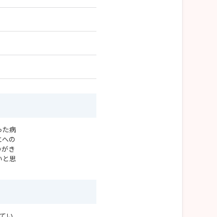
った病
とへの
のがき
いと思
てい