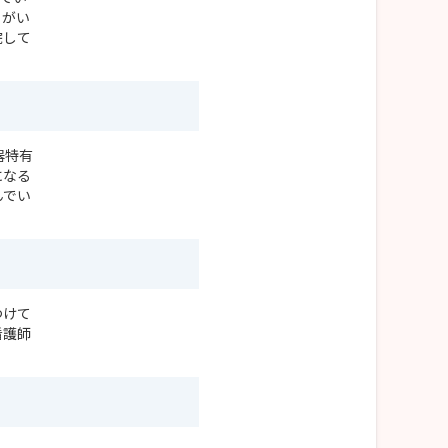
りがい
院して
器特有
になる
んでい
つけて
看護師