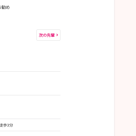
お勧め
次の先輩
徒歩3分