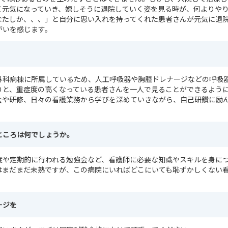
て元気になっていき、嬉しそうに退院していく姿を見る時が、何よりや
なたしか、、、」と自分に思い入れを持ってくれた患者さんが元気に退
がいを感じます。
外科病棟に所属しているため、人工呼吸器や胸腔ドレナージなどの呼吸
りと、重症度の高くなっている患者さんを一人で見ることができるよう
会や研修、日々の看護業務から学びを深めていきながら、自己研鑽に励
ところは何でしょうか。
度や定期的に行われる勉強会など、看護師に必要な知識やスキルを身に
はまだまだ未熟ですが、この病院にいればどこにいても恥ずかしくない
ージを