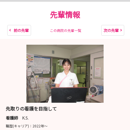
先輩情報
前の先輩
次の先輩
この病院の先輩一覧
先取りの看護を目指して
看護師
K.S.
職歴(キャリア)：
2022年〜