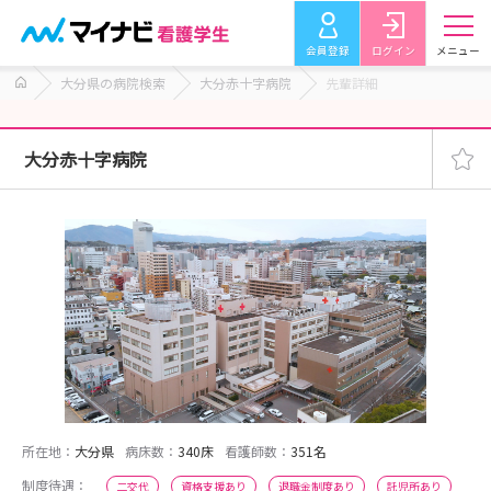
会員登録
ログイン
メニュー
大分県の病院検索
大分赤十字病院
先輩詳細
大分赤十字病院
所在地：
大分県
病床数：
340床
看護師数：
351名
制度待遇：
二交代
資格支援あり
退職金制度あり
託児所あり