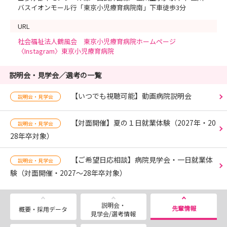
バスイオンモール行「東京小児療育病院南」下車徒歩3分
URL
社会福祉法人鶴風会 東京小児療育病院ホームページ
〈Instagram〉東京小児療育病院
説明会・見学会／選考の一覧
【いつでも視聴可能】動画病院説明会
説明会・見学会
【対面開催】夏の１日就業体験（2027年・20
説明会・見学会
28年卒対象）
【ご希望日応相談】病院見学会・一日就業体
説明会・見学会
験（対面開催・2027～28年卒対象）
説明会・
先輩情報
概要・採用データ
見学会/選考情報