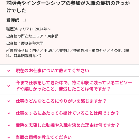
説明会やインターンシップの参加が入職の最初のきっか
13：00～病棟実習
けでした
15：00～院内教育・採用までの流れについて
質疑応答、先輩との交流会
看護師
J
16：00～当院出発にて駅までお送りします
職歴(キャリア)：
2024年〜
出身校の所在地エリア：
東京都
〈参加者の声〉
出身校：
慶應義塾大学
ご参加いただいた方の声を一部紹介します
所属診療科目：
内科／小児科／精神科／整形外科・形成外科／その他（眼
科、耳鼻咽喉科など）
・病院の特徴や雰囲気、知りたいことが全てわかった
現在のお仕事について教えてください
・職員がみんな優しく、話しやすく丁寧で質問しやすかっ
た
今まで仕事をしてきた中で、特に印象に残っているエピソー
ドや嬉しかったこと、苦労したことは何ですか？
・利用者さんと直接関われ、一緒に遊べて楽しく学べた
・給食が美味しかった
仕事のどんなところにやりがいを感じますか？
・自分が働いているイメージがしやすく、ここで働きたい
と思った
仕事をするにあたって心掛けていることは何ですか？
・笑顔がいっぱいの環境が楽しかった！
貴院を志望した動機や入職を決めた理由は何ですか？
など、たくさんのうれしいお声をいただいています
当面の目標を教えてください