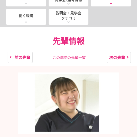
なども、お気軽にご相談ください
説明会・見学会
働く環境
クチコミ
東京小児療育病院の1DAYインターンシップは、少人数制
かつ1日じっくりで、知りたいことがよくわかる！
先輩情報
利用者様との活動参加や美味しい給食体験など、参加者に
は「楽しかった！」の声をたくさんいただいています。
前の先輩
次の先輩
この病院の先輩一覧
〈こんな方におすすめ〉
・小児看護に関わりたい方
・重症心身障害児者看護に興味はあるけれど、イメージが
つかめず心配という方
〈おおまかなスケジュール〉
10：00～当院到着
10：30～オリエンテーション・院内見学
12：00～おいしい給食体験