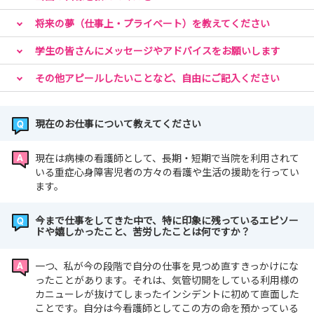
みんながどうしてこう思ったのかを、ぜひあなたも体感し
将来の夢（仕事上・プライベート）を教えてください
てくださいね
学生の皆さんにメッセージやアドバイスをお願いします
その他アピールしたいことなど、自由にご記入ください
下の「説明会・見学会申込」ボタンからご予約下さい。
現在のお仕事について教えてください
【先輩情報公開中】
現在は病棟の看護師として、長期・短期で当院を利用されて
「仕事のやりがい」「なぜ当院で働こうと思ったのか？」
いる重症心身障害児者の方々の看護や生活の援助を行ってい
など、当院で働く先輩の声をご覧ください。
ます。
今まで仕事をしてきた中で、特に印象に残っているエピソー
ドや嬉しかったこと、苦労したことは何ですか？
【インスタ情報】
東京小児療育病院インスタグラム 好評掲載中！ ＃東京
一つ、私が今の段階で自分の仕事を見つめ直すきっかけにな
小児療育病院
ったことがあります。それは、気管切開をしている利用様の
https://www.instagram.com/tokyoshouniryouikubyou
カニューレが抜けてしまったインシデントに初めて直面した
ことです。自分は今看護師としてこの方の命を預かっている
in/