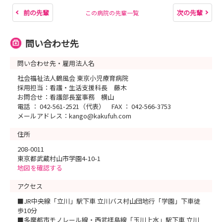
前の先輩
次の先輩
この病院の先輩一覧
問い合わせ先
問い合わせ先・雇用法人名
社会福祉法人鶴風会 東京小児療育病院
採用担当：看護・生活支援科長 藤木
お問合せ：看護部長室事務 横山
電話 ： 042-561-2521（代表） FAX ： 042-566-3753
メールアドレス：kango@kakufuh.com
住所
208-0011
東京都武蔵村山市学園4-10-1
地図を確認する
アクセス
■JR中央線「立川」駅下車 立川バス村山団地行「学園」下車徒
歩10分
■多摩都市モノレール線・西武拝島線「玉川上水」駅下車 立川