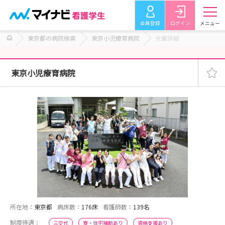
会員登録
ログイン
メニュー
東京都の病院検索
東京小児療育病院
先輩詳細
東京小児療育病院
所在地：
東京都
病床数：
176床
看護師数：
139名
制度待遇：
三交代
寮・住宅補助あり
資格支援あり