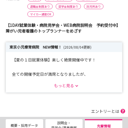
退職金制度あり
奨学金制度あり
託児所あり
マイカー通勤OK
【1DAY就業体験・病院見学会・WEB病院説明会 予約受付中】
障がい児者看護のトップランナーをめざす
東京小児療育病院 NEW情報！
(2026/08/04更新)
【夏の１日就業体験】楽しく絶賛開催中です！
全ての開催予定日が満席となりましたが、
この夏にご参加希望のかたは、【ご希望日応相談】病院見
もっと見る
学会・一日就業体験のボタンより一度ご相談ください。
次回の集中開催は、春休み期間の予定です。
開催日決定次第、優先的に予約を入れたい！
エントリーとは
この日に開催してほしい！
説明会・
友達と一緒に参加したい！
概要・採用データ
先輩情報
見学会/選考情報