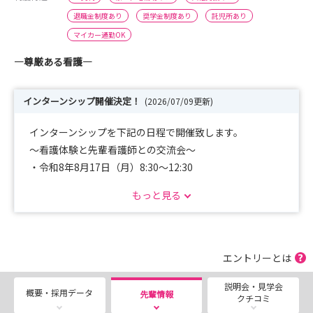
退職金制度あり
奨学金制度あり
託児所あり
マイカー通勤OK
―尊厳ある看護―
インターンシップ開催決定！
(2026/07/09更新)
インターンシップを下記の日程で開催致します。
～看護体験と先輩看護師との交流会～
・令和8年8月17日（月）8:30～12:30
・令和8年8月18日（火）13:00～17:00
もっと見る
・令和8年8月31日（月）8:30～12:30
ぜひご参加ください！詳細は下記よりご参照ください！
エントリーとは
https://okayama-gmc.or.jp/shimin/kangobu/event
説明会・見学会
概要・採用データ
先輩情報
クチコミ