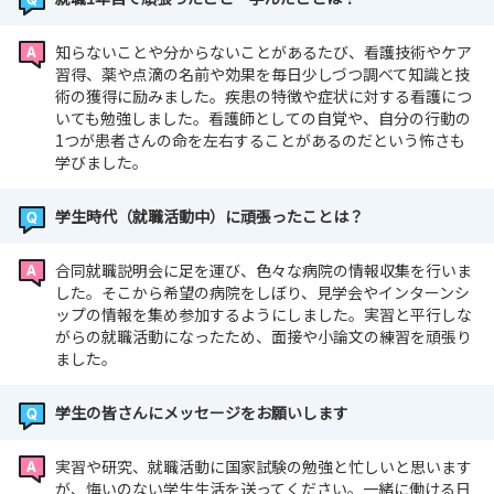
知らないことや分からないことがあるたび、看護技術やケア
習得、薬や点滴の名前や効果を毎日少しづつ調べて知識と技
術の獲得に励みました。疾患の特徴や症状に対する看護につ
いても勉強しました。看護師としての自覚や、自分の行動の
1つが患者さんの命を左右することがあるのだという怖さも
学びました。
学生時代（就職活動中）に頑張ったことは？
合同就職説明会に足を運び、色々な病院の情報収集を行いま
した。そこから希望の病院をしぼり、見学会やインターンシ
ップの情報を集め参加するようにしました。実習と平行しな
がらの就職活動になったため、面接や小論文の練習を頑張り
ました。
学生の皆さんにメッセージをお願いします
実習や研究、就職活動に国家試験の勉強と忙しいと思います
が、悔いのない学生生活を送ってください。一緒に働ける日