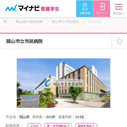
会員登録
ログイン
メニュー
岡山県の病院検索
岡山市立市民病院
先輩詳細
岡山市立市民病院
所在地：
岡山県
病床数：
400床
看護師数：
504名
制度待遇：
三交代
寮・住宅補助あり
資格支援あり