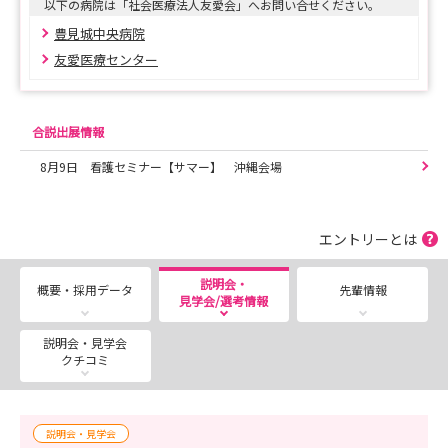
以下の病院は「社会医療法人友愛会」へお問い合せください。
ーーーーーーーー
豊見城中央病院
【日時】2026年8月15日（土）
友愛医療センター
【場所】友愛医療センター ☎️098−850−3811
〒901−0224 沖縄県豊見城市字与根50番地212
合説出展情報
1次：書類選考（提出書類にて選考）
8月9日 看護セミナー【サマー】 沖縄会場
2次：対面面接予定
□申込み締め切り□
エントリーとは
2026年8月13日(木)
説明会・
概要・採用データ
先輩情報
見学会/選考情報
遠方の方はオンラインにて面接可能です🥳
※詳しくはお募集要項をご確認ください
説明会・見学会
クチコミ
ーーーーーーーー
✦✦【NEW】✦✦
説明会・見学会