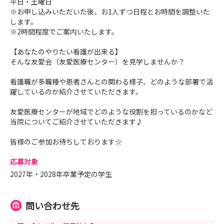
平日・土曜日
8月9日(日) マイナビ就職セミナー＠沖縄空手会館へ参加
※お申し込みいただいた後、お1人ずつ日程とお時間を調整いた
予定です！
します。
会場で見学・インターンシップの申込みできますので、お
※2時間程度でご案内いたします。
気軽にお声掛けくださいね♫
【あなたのやりたい看護が出来る】
そんな友愛会（友愛医療センター）を見学しませんか？
【Instagramやってます！】
友愛医療センター／豊見城中央病院 両看護部の
看護職が多職種や患者さんとの関わる様子、どのような部署で活
Instagramがあります！
躍しているのか紹介させていただきます。
両病院の日常だったり、イベント、病棟の様子や働く看護
友愛医療センターが地域でどのような役割を担っているのかなど
師さんの雰囲気を届けしています！
当院についてご紹介させていただきます♪
【LINE始めました！】
皆様のご参加お待ちしております☆
お問合せや、確認がございましたら
応募対象
お気軽にLINEにてご連絡ください(^^)
2027年・2028年卒業予定の学生
見学について聞いてみたい、、ここを知りたい、、等々
お気軽にお問合せください♪
問い合わせ先
ーーーーーーーーーーーーー