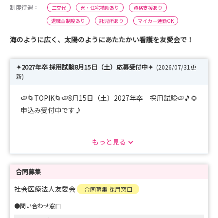
制度待遇：
二交代
寮・住宅補助あり
資格支援あり
退職金制度あり
託児所あり
マイカー通勤OK
海のように広く、太陽のようにあたたかい看護を友愛会で！
✦2027年卒 採用試験8月15日（土）応募受付中✦
(2026/07/31更
新)
🍉🌀TOPIK🌀🍉8月15日（土）2027年卒 採用試験🍉🎵🌻
申込み受付中です♪
【病院理念】
もっと見る
友愛の心で人間性豊かな職場環境をつくり
健康づくりに寄与する地域医療に貢献する
合同募集
【看護部理念】
社会医療法人友愛会
合同募集 採用窓口
自分が受けたい援助を患者さんへ提供する
●問い合わせ窓口
〜心の声に耳を傾けよう〜