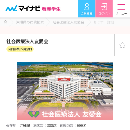
会員登録
ログイン
メニュー
沖縄県の病院検索
社会医療法人友愛会
セミナー詳細
社会医療法人友愛会
合同募集 採用窓口
所在地：
沖縄県
病床数：
388床
看護師数：
600名