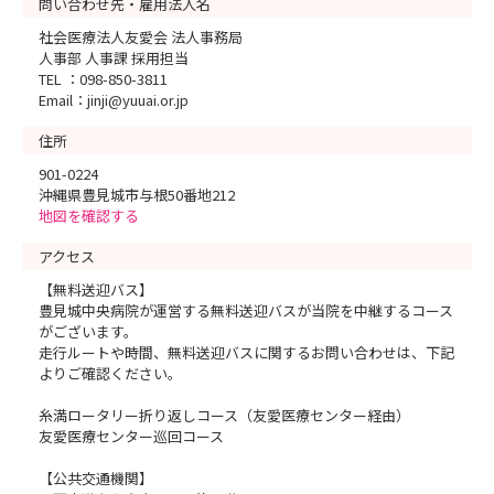
問い合わせ先・雇用法人名
【URL】
https://lin.ee/9mUHOvZ
社会医療法人友愛会 法人事務局
人事部 人事課 採用担当
TEL ：098-850-3811
【検索ID】
Email：jinji@yuuai.or.jp
@864ypdye
住所
ーーーーーーーーーーーーー
901-0224
お名前をご教示くださね(^^)
沖縄県豊見城市与根50番地212
地図を確認する
アクセス
【無料送迎バス】
豊見城中央病院が運営する無料送迎バスが当院を中継するコース
がございます。
走行ルートや時間、無料送迎バスに関するお問い合わせは、下記
よりご確認ください。
糸満ロータリー折り返しコース（友愛医療センター経由）
友愛医療センター巡回コース
【公共交通機関】