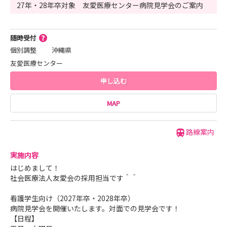
8月15日(土)
27年・28年卒対象 友愛医療センター病院見学会のご案内
9月19日(土)
10月10日(土)
随時受付
11月21日(土)
個別調整
沖縄県
友愛医療センター
【場所】友愛医療センター ☎️098−850−3811
〒901−0224 沖縄県豊見城市字与根50番地212
申し込む
【時間】
MAP
9：00～11：00 頃
ーーーーーーーー
路線案内
◆◆◆夏休み緊急企画！病院見学会開催◆◆◆
施設見学や病棟の様子、普段は入れない所もみれちゃうか
実施内容
も？
はじめまして！
社会医療法人友愛会の採用担当です＾＾
お友達同士も大歓迎♫日時調整できますので、まずはお問
い合わせくださいねヽ(=´▽`=)ノ
看護学生向け（2027年卒・2028年卒）
病院見学会を開催いたします。対面での見学会です！
【参加予定】
【日程】