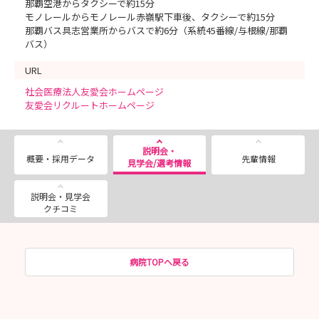
那覇空港からタクシーで約15分
モノレールからモノレール赤嶺駅下車後、タクシーで約15分
那覇バス具志営業所からバスで約6分（系統45番線/与根線/那覇
バス）
URL
社会医療法人友愛会ホームページ
友愛会リクルートホームページ
説明会・
概要・採用データ
先輩情報
見学会/選考情報
説明会・見学会
クチコミ
病院TOPへ戻る