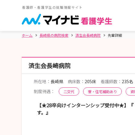
看護師・看護学生の就職情報サイト
ホーム
長崎県の病院検索
済生会長崎病院
先輩詳細
済生会長崎病院
所在地：
長崎県
病床数：
205床
看護師数：
235名
制度待遇：
二交代
寮・住宅補助あり
資
【★28卒向けインターンシップ受付中★】『
す。』