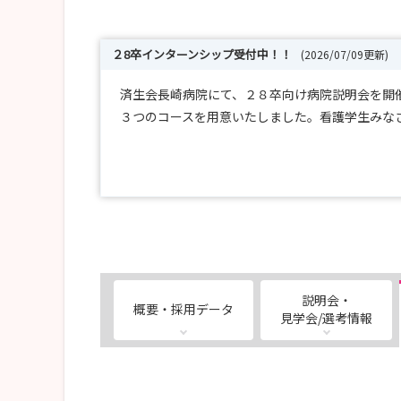
２8卒インターンシップ受付中！！
(2026/07/09更新)
済生会長崎病院にて、２８卒向け病院説明会を開
３つのコースを用意いたしました。看護学生みな
【Aコ ース】病院説明会＋院内見学
【Bコ ース】病院説明会＋院内見学＋職場体験
【Cコ ース】病院見学 ＋ 院内見学 ＋ 先輩看護師
是非お友達と一緒にご参加ください！
説明会・
概要・採用データ
見学会/選考情報