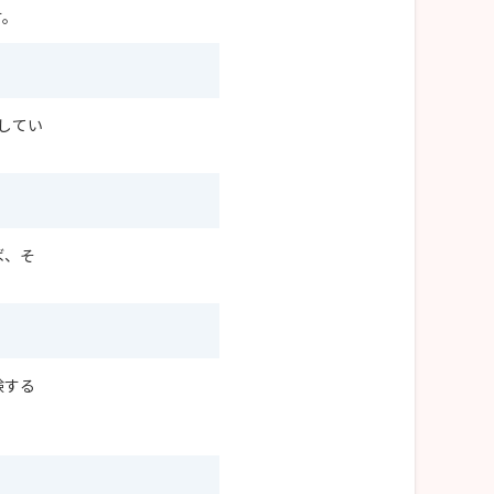
す。
してい
ば、そ
験する