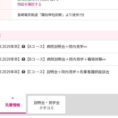
地図を確認する
長崎電気軌道「諏訪神社前駅」より徒歩7分
覧
28.2029年卒】🏥【Aコ ース】病院説明会＋院内見学👀
28.2029年卒】🏥【Bコ ース】病院説明会＋院内見学＋職場体験👀
28.2029年卒】🏥【Cコ ース】説明会＋院内見学＋先輩看護師座談会
説明会・見学会
先輩情報
クチコミ