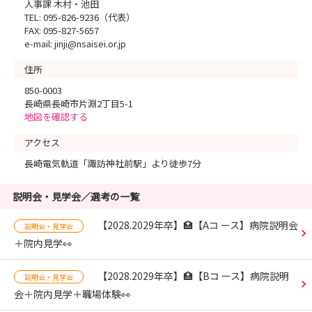
人事課 木村・池田
TEL: 095-826-9236（代表）
FAX: 095-827-5657
e-mail: jinji@nsaisei.or.jp
住所
850-0003
長崎県長崎市片淵2丁目5-1
地図を確認する
アクセス
長崎電気軌道「諏訪神社前駅」より徒歩7分
説明会・見学会／選考の一覧
【2028.2029年卒】🏥【Aコ ース】病院説明会
説明会・見学会
＋院内見学👀
【2028.2029年卒】🏥【Bコ ース】病院説明
説明会・見学会
会＋院内見学＋職場体験👀