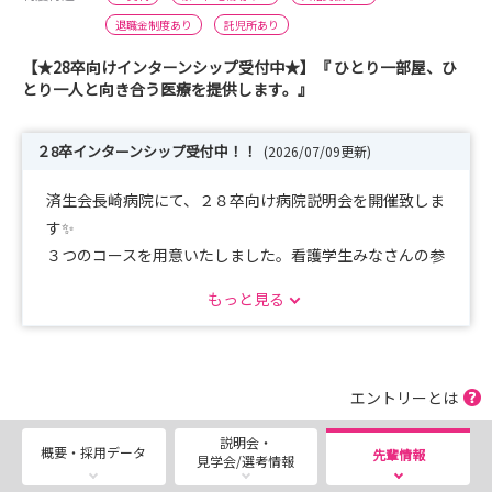
退職金制度あり
託児所あり
【★28卒向けインターンシップ受付中★】『 ひとり一部屋、ひ
とり一人と向き合う医療を提供します。』
２8卒インターンシップ受付中！！
(2026/07/09更新)
済生会長崎病院にて、２８卒向け病院説明会を開催致しま
す✨
３つのコースを用意いたしました。看護学生みなさんの参
加をお待ちしております！
もっと見る
【Aコ ース】病院説明会＋院内見学
【Bコ ース】病院説明会＋院内見学＋職場体験
【Cコ ース】病院見学 ＋ 院内見学 ＋ 先輩看護師
エントリーとは
説明会・
是非お友達と一緒にご参加ください！
概要・採用データ
先輩情報
見学会/選考情報