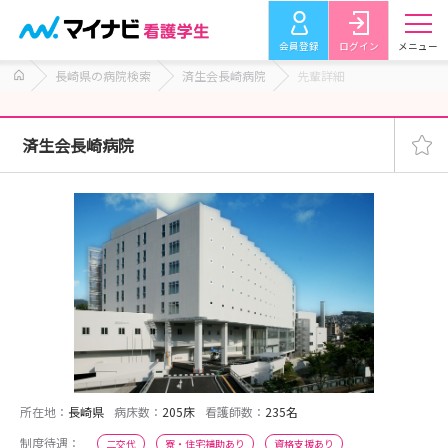
会員登録
ログイン
メニュー
長崎県の病院検索
済生会長崎病院
先輩詳細
済生会長崎病院
所在地：
長崎県
病床数：
205床
看護師数：
235名
制度待遇：
二交代
寮・住宅補助あり
資格支援あり