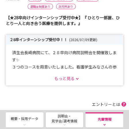
退職金制度あり
託児所あり
【★28卒向けインターンシップ受付中★】『 ひとり一部屋、ひ
とり一人と向き合う医療を提供します。』
２8卒インターンシップ受付中！！
(2026/07/09更新)
済生会長崎病院にて、２８卒向け病院説明会を開催致しま
す✨
３つのコースを用意いたしました。看護学生みなさんの参
加をお待ちしております！
もっと見る
【Aコ ース】病院説明会＋院内見学
【Bコ ース】病院説明会＋院内見学＋職場体験
【Cコ ース】病院見学 ＋ 院内見学 ＋ 先輩看護師
エントリーとは
説明会・
是非お友達と一緒にご参加ください！
概要・採用データ
先輩情報
見学会/選考情報