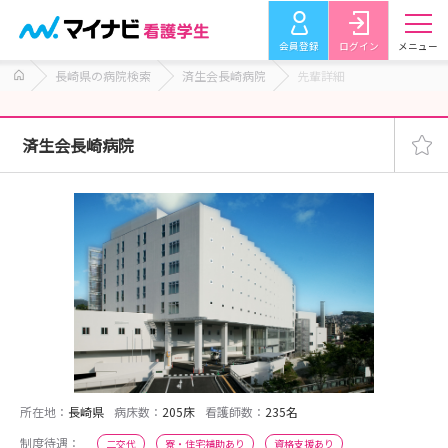
会員登録
ログイン
メニュー
長崎県の病院検索
済生会長崎病院
先輩詳細
済生会長崎病院
所在地：
長崎県
病床数：
205床
看護師数：
235名
制度待遇：
二交代
寮・住宅補助あり
資格支援あり