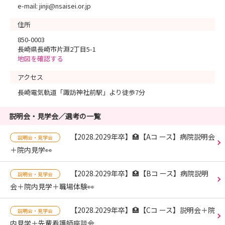
e-mail: jinji@nsaisei.or.jp
住所
850-0003
長崎県長崎市片淵2丁目5-1
地図を確認する
アクセス
長崎電気軌道「諏訪神社前駅」より徒歩7分
説明会・見学会／選考の一覧
【2028.2029年卒】🏥【Aコ ース】病院説明会
説明会・見学会
＋院内見学👀
【2028.2029年卒】🏥【Bコ ース】病院説明
説明会・見学会
会＋院内見学＋職場体験👀
【2028.2029年卒】🏥【Cコ ース】説明会＋院
説明会・見学会
内見学＋先輩看護師座談会