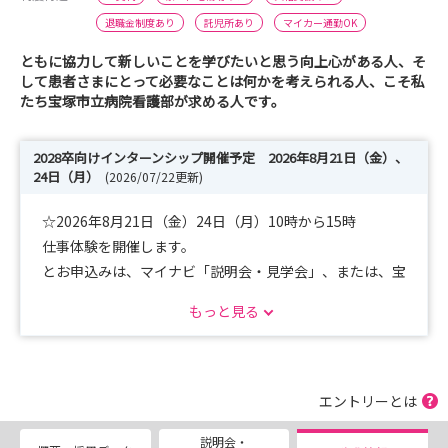
退職金制度あり
託児所あり
マイカー通勤OK
ともに協力して新しいことを学びたいと思う向上心がある人、そ
して患者さまにとって必要なことは何かを考えられる人、こそ私
たち宝塚市立病院看護部が求める人です。
2028卒向けインターンシップ開催予定 2026年8月21日（金）、
24日（月）
(2026/07/22更新)
☆2026年8月21日（金）24日（月）10時から15時
仕事体験を開催します。
とお申込みは、マイナビ「説明会・見学会」、または、宝
塚市立病院看護部求人サイトより。
もっと見る
病院の雰囲気を感じに来てください。
スケジュールの詳細はこちらから、
https://www.takarazuka-n.com/internship/
エントリーとは
お待ちしています。
説明会・