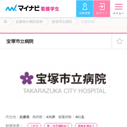
会員登録
ログイン
メニュー
兵庫県の病院検索
宝塚市立病院
先輩詳細
宝塚市立病院
所在地：
兵庫県
病床数：
436床
看護師数：
401名
制度待遇：
二交代
寮・住宅補助あり
資格支援あり