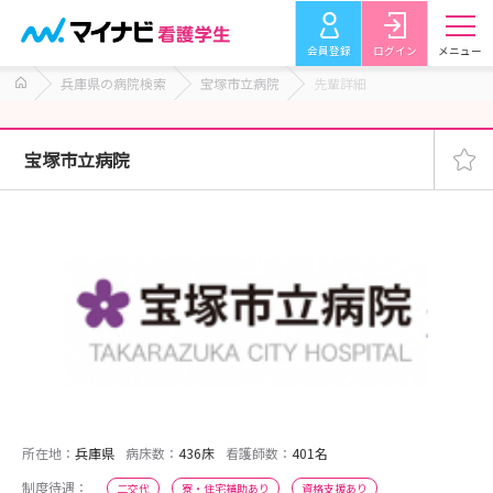
会員登録
ログイン
メニュー
兵庫県の病院検索
宝塚市立病院
先輩詳細
宝塚市立病院
所在地：
兵庫県
病床数：
436床
看護師数：
401名
制度待遇：
二交代
寮・住宅補助あり
資格支援あり