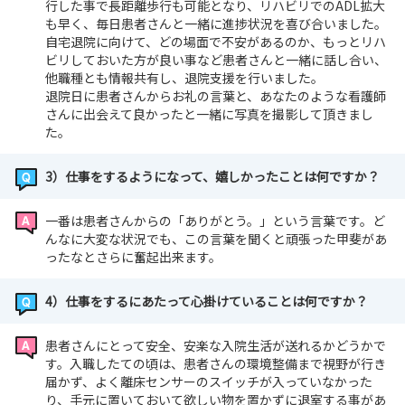
行した事で長距離歩行も可能となり、リハビリでのADL拡大
も早く、毎日患者さんと一緒に進捗状況を喜び合いました。
自宅退院に向けて、どの場面で不安があるのか、もっとリハ
ビリしておいた方が良い事など患者さんと一緒に話し合い、
他職種とも情報共有し、退院支援を行いました。
退院日に患者さんからお礼の言葉と、あなたのような看護師
さんに出会えて良かったと一緒に写真を撮影して頂きまし
た。
3）仕事をするようになって、嬉しかったことは何ですか？
一番は患者さんからの「ありがとう。」という言葉です。ど
んなに大変な状況でも、この言葉を聞くと頑張った甲斐があ
ったなとさらに奮起出来ます。
4）仕事をするにあたって心掛けていることは何ですか？
患者さんにとって安全、安楽な入院生活が送れるかどうかで
す。入職したての頃は、患者さんの環境整備まで視野が行き
届かず、よく離床センサーのスイッチが入っていなかった
り、手元に置いておいて欲しい物を置かずに退室する事があ