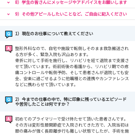
8）学生の皆さんにメッセージやアドバイスをお願いします
9）その他アピールしたいことなど、ご自由に記入ください
1）現在のお仕事について教えてください
整形外科なので、自宅や施設で転倒しそのまま救急搬送され
る方が多く、緊急入院も沢山あります。
骨折に対して手術を施行し、リハビリを経て退院まで支援さ
せて頂いています。術前術後の看護から、リハビリ期での疼
痛コントロールや転倒予防、そして患者さんが退院しても安
全、安楽に過ごせるように他職種との連携やカンファレンス
などに携わらせて頂いています。
2）今までの仕事の中で、特に印象に残っているエピソード
や苦労したことは何ですか？
初めてのプライマリーで受け持たせて頂いた患者さんです。
その方は変形性膝関節症で入院されてきた方で、入院当初は
膝の痛みが強く長距離歩行も難しい状態でしたが、手術を施