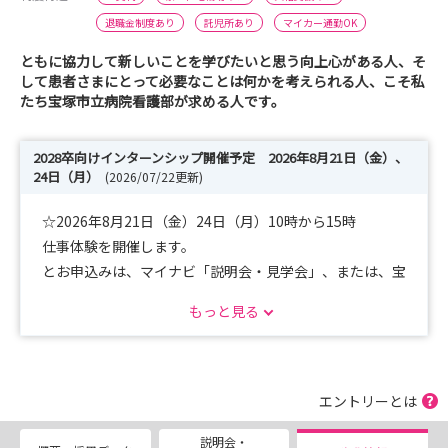
退職金制度あり
託児所あり
マイカー通勤OK
ともに協力して新しいことを学びたいと思う向上心がある人、そ
して患者さまにとって必要なことは何かを考えられる人、こそ私
たち宝塚市立病院看護部が求める人です。
2028卒向けインターンシップ開催予定 2026年8月21日（金）、
24日（月）
(2026/07/22更新)
☆2026年8月21日（金）24日（月）10時から15時
仕事体験を開催します。
とお申込みは、マイナビ「説明会・見学会」、または、宝
塚市立病院看護部求人サイトより。
もっと見る
病院の雰囲気を感じに来てください。
スケジュールの詳細はこちらから、
https://www.takarazuka-n.com/internship/
エントリーとは
お待ちしています。
説明会・