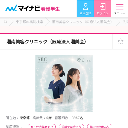
会員登録
ログイン
メニュー
東京都の病院検索
湘南美容クリニック（医療法人湘美会）
先
湘南美容クリニック（医療法人湘美会）
所在地：
東京都
病床数：
0床
看護師数：
3967名
制度待遇：
寮・住宅補助あり
退職金制度あり
奨学金制度あり