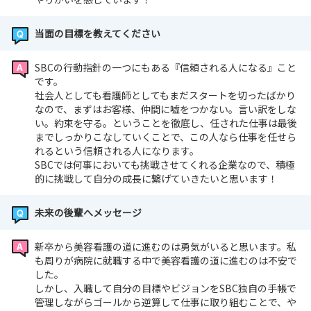
当面の目標を教えてください
SBCの行動指針の一つにもある『信頼される人になる』こと
です。
社会人としても看護師としてもまだスタートを切ったばかり
なので、まずはお客様、仲間に嘘をつかない。言い訳をしな
い。約束を守る。ということを徹底し、任された仕事は最後
までしっかりこなしていくことで、この人なら仕事を任せら
れるという信頼される人になります。
SBCでは何事においても挑戦させてくれる企業なので、積極
的に挑戦して自分の成長に繋げていきたいと思います！
未来の後輩へメッセージ
新卒から美容看護の道に進むのは勇気がいると思います。私
も周りが病院に就職する中で美容看護の道に進むのは不安で
した。
しかし、入職して自分の目標やビジョンをSBC独自の手帳で
管理しながらゴールから逆算して仕事に取り組むことで、や