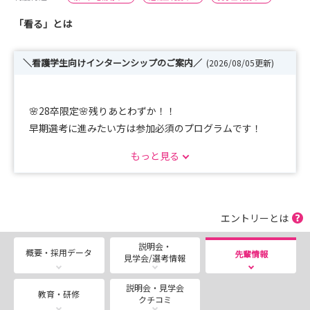
「看る」とは
＼看護学生向けインターンシップのご案内／
(2026/08/05更新)
🌸28卒限定🌸残りあとわずか！！
早期選考に進みたい方は参加必須のプログラムです！
＝＝＝＝＝＝＝＝＝＝＝＝＝＝＝＝＝＝
もっと見る
【Mission 1】自分を深掘る90分ワーク
＝＝＝＝＝＝＝＝＝＝＝＝＝＝＝＝＝＝
※SBCについての説明は一切なし!「自分自身」とじっく
り向き合う特別な90分です。
エントリーとは
ご参加いただいた方限定で、対面開催の
説明会・
「Mission〈2〉」へご招待✨！
概要・採用データ
先輩情報
見学会/選考情報
▼選考フローは以下の通りを予定しております。
説明会・見学会
教育・研修
クチコミ