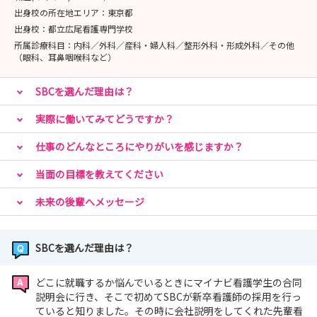
出身校の所在地エリア：
東京都
🌸29卒以降限定🌸
出身校：
都立広尾看護専門学校
【Mission〈0〉】＼「看護師＝病院」だけじゃない！新
所属診療科目：
内科／外科／産科・婦人科／整形外科・形成外科／その他
（眼科、耳鼻咽喉科など）
しいキャリアを知る／
【お仕事体験】美容看護師のお仕事をリアルに体験しよ
SBCを選んだ理由は？
う！実際に脱毛照射や美容医療の看護を体験できます
実際に働いてみてどうですか？
🌸高校生限定🌸
仕事のどんなところにやりがいを感じますか？
【お仕事体験】美容看護師のお仕事をリアルに体験しよ
う！実際に脱毛照射や美容医療の看護を体験できます
当面の目標を教えてください
未来の後輩へメッセージ
イベントの詳細につきましては各予約ページよりご確認下
さい✨
SBCを選んだ理由は？
どこに就職するか悩んでいるときにマイナビ看護学生の合同
説明会に行き、そこで初めてSBCが新卒看護師の採用を行っ
ていると知りました。その時に会社説明をしてくれた先輩看