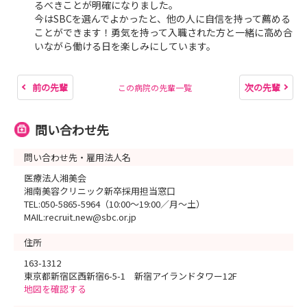
るべきことが明確になりました。
今はSBCを選んでよかったと、他の人に自信を持って薦める
ことができます！勇気を持って入職された方と一緒に高め合
いながら働ける日を楽しみにしています。
前の先輩
次の先輩
この病院の先輩一覧
問い合わせ先
問い合わせ先・雇用法人名
医療法人湘美会
湘南美容クリニック新卒採用担当窓口
TEL:050-5865-5964（10:00～19:00／月～土）
MAIL:recruit₋new@sbc.or.jp
住所
163-1312
東京都新宿区西新宿6-5-1 新宿アイランドタワー12F
地図を確認する