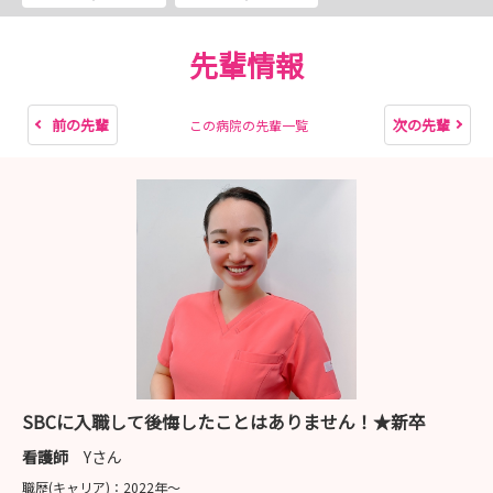
（1）MISSION1参加 オンライン
先輩情報
（2）説明会参加
・MISSION1・2参加者限定：早期説明会（対面 or オ
ンライン）
前の先輩
次の先輩
この病院の先輩一覧
※インターンシップ中にMISSION1・2の両方に参加
済みの方のみです。
・MISSION1のみ参加の方：1day対面説明会
（3）面接
※面接実施前に適性検査の受検がありますが、適性検査で
合否が出るものではございません
※面接は新宿もしくは大阪事務所のみで実施します
SBCに入職して後悔したことはありません！★新卒
（4）ご内定
看護師
Yさん
職歴(キャリア)：
2022年〜