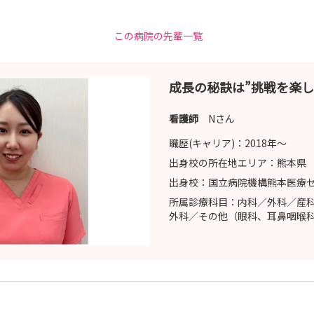
 or オンライン）
方に参加済みの方のみです。
この病院の先輩一覧
成長の秘訣は”挑戦を楽し
性検査で合否が出るものではございません
看護師
Nさん
す
職歴(キャリア)：
2018年〜
出身校の所在地エリア：
熊本県
出身校：
国立病院機構熊本医療
所属診療科目：
内科／外科／産
外科／その他（眼科、耳鼻咽喉
ゃない！新しいキャリアを知る／
験しよう！実際に脱毛照射や美容医療の看護を体験できます