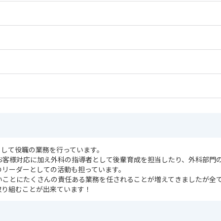
験しよう！実際に脱毛照射や美容医療の看護を体験できます
ご確認下さい✨
フとして役職の業務を行っています。
お客様対応に加え外科の指導者として後輩育成を担当したり、外科部門
係のリーダーとしての活動も担っています。
いことにたくさんの責任ある業務を任されることが増えてきましたが全
取り組むことが出来ています！