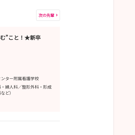
次の先輩
む”こと！★新卒
センター附属看護学校
科・婦人科／整形外科・形成
科など）