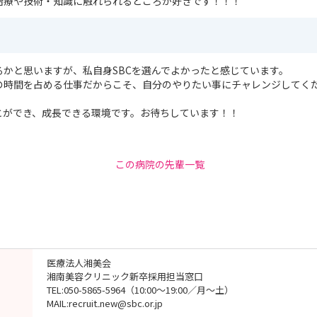
治療や技術・知識に触れられるところが好きです！！！
るかと思いますが、私自身SBCを選んでよかったと感じています。
の時間を占める仕事だからこそ、自分のやりたい事にチャレンジしてく
とができ、成長できる環境です。お待ちしています！！
この病院の先輩一覧
医療法人湘美会
湘南美容クリニック新卒採用担当窓口
TEL:050-5865-5964（10:00～19:00／月～土）
MAIL:recruit₋new@sbc.or.jp