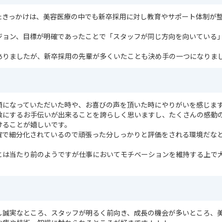
ったきっかけは、美容医療の中でも新卒採用に対し教育やサポート体制が
。
ジョン、目標が明確であったことで「スタッフが同じ方向を向いている
。
ありましたが、新卒採用の先輩が多くいたことも決め手の一つになりま
顔になっていただいた時や、お喜びの声を頂いた時にやりがいを感じま
敵にするお手伝いが出来ることを誇らしく思いますし、たくさんの感動
けることが嬉しいです。
明確で細分化されているので頑張った分しっかりと評価をされる環境だな
とは当たり前のようですが仕事においてモチベーションを維持する上で
し誠実なところ、スタッフが明るく前向き、成長の機会が多いところ、