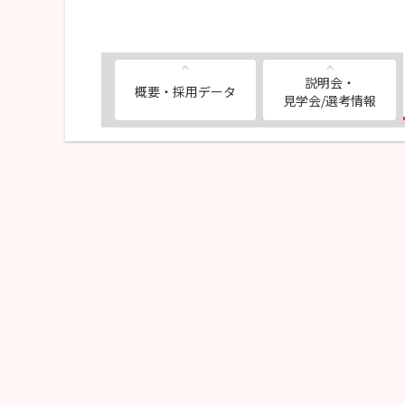
説明会・
概要・採用データ
見学会/選考情報