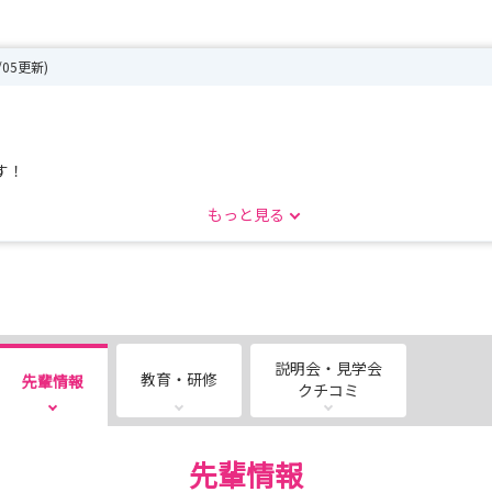
8/05更新)
す！
もっと見る
じっくり向き合う特別な90分です。
n〈2〉」へご招待✨！
説明会・見学会
教育・研修
先輩情報
クチコミ
先輩情報