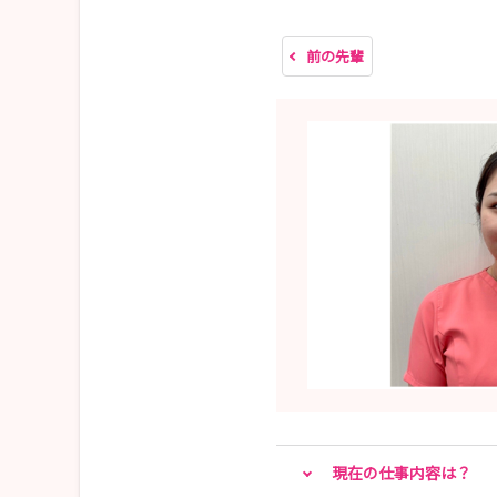
・MISSION1・2参加者限定：早期説明会（対面
※インターンシップ中にMISSION1・2の両
前の先輩
・MISSION1のみ参加の方：1day対面説明会
（3）面接
※面接実施前に適性検査の受検がありますが、適
※面接は新宿もしくは大阪事務所のみで実施しま
（4）ご内定
🌸29卒以降限定🌸
【Mission〈0〉】＼「看護師＝病院」だけじ
【お仕事体験】美容看護師のお仕事をリアルに体
現在の仕事内容は？
🌸高校生限定🌸