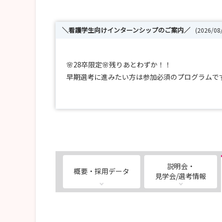
＼看護学生向けインターンシップのご案内／
(2026/0
🌸28卒限定🌸残りあとわずか！！
早期選考に進みたい方は参加必須のプログラムで
＝＝＝＝＝＝＝＝＝＝＝＝＝＝＝＝＝＝
【Mission 1】自分を深掘る90分ワーク
＝＝＝＝＝＝＝＝＝＝＝＝＝＝＝＝＝＝
※SBCについての説明は一切なし!「自分自身」と
ご参加いただいた方限定で、対面開催の「Missio
▼選考フローは以下の通りを予定しております。
説明会・
概要・採用データ
見学会/選考情報
（1）MISSION1参加 オンライン
（2）説明会参加