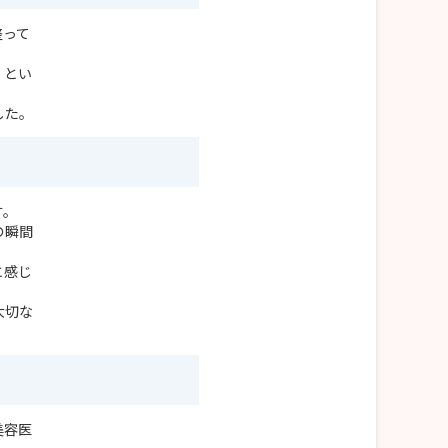
整って
」とい
した。
す。
の瞬間
と感じ
大切な
美容医