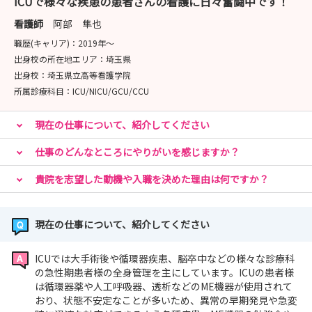
ICUで様々な疾患の患者さんの看護に日々奮闘中です！
看護師
阿部 隼也
職歴(キャリア)：
2019年〜
出身校の所在地エリア：
埼玉県
出身校：
埼玉県立高等看護学院
所属診療科目：
ICU/NICU/GCU/CCU
現在の仕事について、紹介してください
仕事のどんなところにやりがいを感じますか？
貴院を志望した動機や入職を決めた理由は何ですか？
現在の仕事について、紹介してください
ICUでは大手術後や循環器疾患、脳卒中などの様々な診療科
の急性期患者様の全身管理を主にしています。ICUの患者様
は循環器薬や人工呼吸器、透析などのME機器が使用されて
おり、状態不安定なことが多いため、異常の早期発見や急変