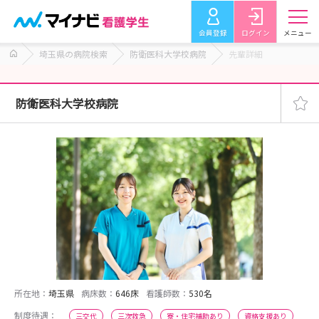
会員登録
ログイン
メニュー
埼玉県の病院検索
防衛医科大学校病院
先輩詳細
防衛医科大学校病院
所在地：
埼玉県
病床数：
646床
看護師数：
530名
制度待遇：
三交代
三次救急
寮・住宅補助あり
資格支援あり