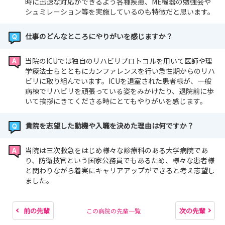
時に迅速な対応ができるよう各種疾患、ME機器の勉強会や
シュミレーション等を実施しているのも特徴だと思います。
仕事のどんなところにやりがいを感じますか？
当院のICUでは独自のリハビリプロトコルを用いて医師や理
学療法士らとともにカンファレンスを行い急性期からのリハ
ビリに取り組んでいます。ICUを退室された患者様が、一般
病棟でリハビリを頑張っている姿をみかけたり、退院前に歩
いて挨拶にきてくださる時にとてもやりがいを感じます。
貴院を志望した動機や入職を決めた理由は何ですか？
当院は三次救急をはじめ様々な診療科のある大学病院であ
り、防衛技官という国家公務員でもあるため、様々な患者様
と関わりながら着実にキャリアアップができると考え志望し
ました。
前の先輩
次の先輩
この病院の先輩一覧