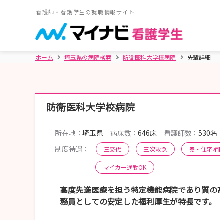
看護師・看護学生の就職情報サイト
ホーム
埼玉県の病院検索
防衛医科大学校病院
先輩詳細
防衛医科大学校病院
所在地：
埼玉県
病床数：
646床
看護師数：
530名
制度待遇：
三交代
三次救急
寮・住宅補
マイカー通勤OK
高度先進医療を担う特定機能病院であり質の
務員としての安定した福利厚生が特長です。